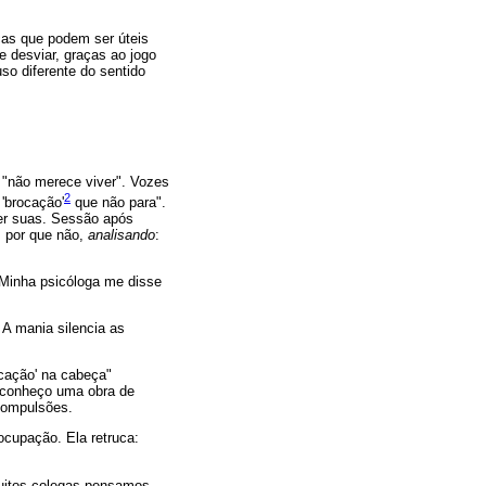
as que podem ser úteis
e desviar, graças ao jogo
so diferente do sentido
, "não merece viver". Vozes
2
'brocação'
que não para".
ser suas. Sessão após
, por que não,
analisando
:
"Minha psicóloga me disse
 A mania silencia as
ocação' na cabeça"
, conheço uma obra de
compulsões.
ocupação. Ela retruca:
muitos colegas pensamos