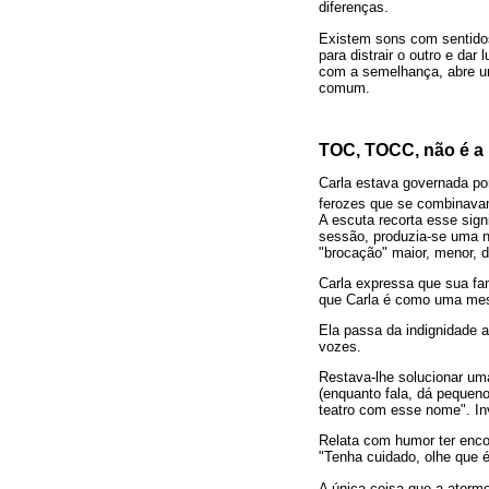
diferenças.
Existem sons com sentido
para distrair o outro e da
com a semelhança, abre um
comum.
TOC, TOCC, não é a
Carla estava governada por
ferozes que se combinavam
A escuta recorta esse sig
sessão, produzia-se uma no
"brocação" maior, menor, d
Carla expressa que sua fa
que Carla é como uma mesa 
Ela passa da indignidade a
vozes.
Restava-lhe solucionar um
(enquanto fala, dá pequen
teatro com esse nome". In
Relata com humor ter enco
"Tenha cuidado, olhe que é
A única coisa que a atorm