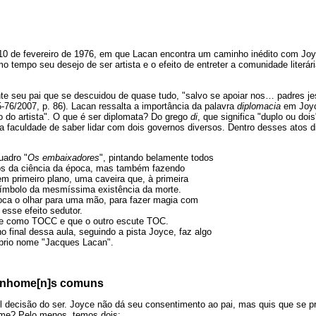
10 de fevereiro de 1976, em que Lacan encontra um caminho inédito com Joy
 tempo seu desejo de ser artista e o efeito de entreter a comunidade literár
 seu pai que se descuidou de quase tudo, "salvo se apoiar nos… padres jesu
76/2007, p. 86). Lacan ressalta a importância da palavra
diplomacia
em Joyc
o do artista". O que é ser diplomata? Do grego
di
, que significa "duplo ou doi
 a faculdade de saber lidar com dois governos diversos. Dentro desses atos 
uadro "
Os embaixadores
", pintando belamente todos
os da ciência da época, mas também fazendo
em primeiro plano, uma caveira que, à primeira
símbolo da mesmíssima existência da morte.
ca o olhar para uma mão, para fazer magia com
 esse efeito sedutor.
se como TOCC e que o outro escute TOC.
o final dessa aula, seguindo a pista Joyce, faz algo
óprio nome "Jacques Lacan".
s nhome[n]s comuns
l decisão do ser. Joyce não dá seu consentimento ao pai, mas quis que se
me? Pelo menos, temos dois: