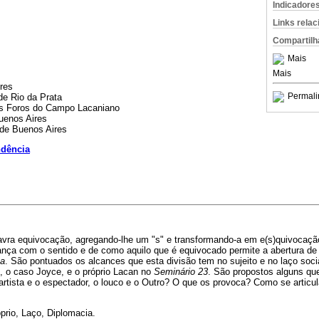
Indicadore
Links rela
Compartilh
Mais
Mais
res
Permali
de Rio da Prata
os Foros do Campo Lacaniano
uenos Aires
 de Buenos Aires
ndência
avra equivocação, agregando-lhe um "s" e transformando-a em e(s)quivocação,
nça com o sentido e de como aquilo que é equivocado permite a abertura de
ca
. São pontuados os alcances que esta divisão tem no sujeito e no laço soci
, o caso Joyce, e o próprio Lacan no
Seminário 23
. São propostos alguns q
artista e o espectador, o louco e o Outro? O que os provoca? Como se artic
prio, Laço, Diplomacia.