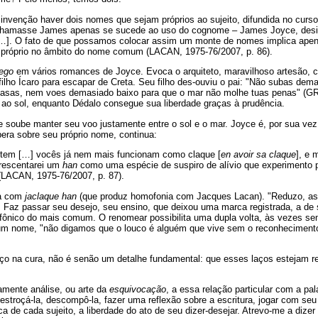
 invenção haver dois nomes que sejam próprios ao sujeito, difundida no curso
hamasse James apenas se sucede ao uso do cognome – James Joyce, desi
]. O fato de que possamos colocar assim um monte de nomes implica apen
e próprio no âmbito do nome comum (LACAN, 1975-76/2007, p. 86).
 ego
em vários romances de Joyce. Evoca o arquiteto, maravilhoso artesão, c
filho Ícaro para escapar de Creta. Seu filho des-ouviu o pai: "Não subas dema
s asas, nem voes demasiado baixo para que o mar não molhe tuas penas" (G
e ao sol, enquanto Dédalo consegue sua liberdade graças à prudência.
e soube manter seu voo justamente entre o sol e o mar. Joyce é, por sua ve
era sobre seu próprio nome, continua:
tem […] vocês já nem mais funcionam como claque [
en avoir sa claque
], e
rescentarei um
han
como uma espécie de suspiro de alívio que experimento po
(LACAN, 1975-76/2007, p. 87).
na com
jaclaque han
(que produz homofonia com Jacques Lacan). "Reduzo, as
). Faz passar seu desejo, seu ensino, que deixou uma marca registrada, a d
ônico do mais comum. O renomear possibilita uma dupla volta, às vezes se
 um nome, "não digamos que o louco é alguém que vive sem o reconheciment
aço na cura, não é senão um detalhe fundamental: que esses laços estejam r
mente análise, ou arte da
esquivocação
, a essa relação particular com a pa
troçá-la, descompô-la, fazer uma reflexão sobre a escritura, jogar com seu
a de cada sujeito, a liberdade do ato de seu dizer-desejar. Atrevo-me a dizer