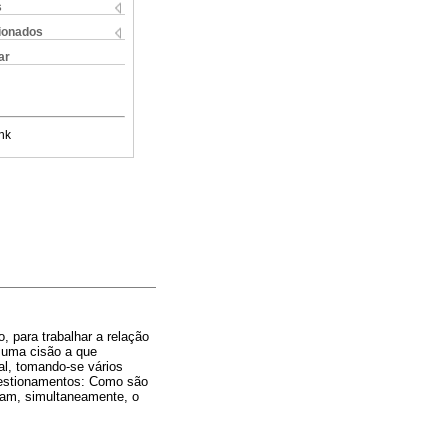
s
cionados
ar
nk
 para trabalhar a relação
 uma cisão a que
al, tomando-se vários
uestionamentos: Como são
ulam, simultaneamente, o