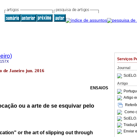
eiro)
Serviços P
-157X
Journal
io de Janeiro jun. 2016
SciELO 
Artigo
ENSAIOS
Portugu
Artigo 
Referên
ocação ou a arte de se esquivar pelo
Como ci
SciELO 
Traduçã
Enviar e
cation" or the art of slipping out through