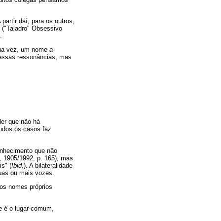
 partir daí, para os outros,
 ("Taladro" Obsessivo
.
 sua vez, um nome
a-
 essas ressonâncias, mas
der que não há
todos os casos faz
onhecimento que não
, 1905/1992, p. 165), mas
s" (
Ibid
.). A bilateralidade
duas ou mais vozes.
 os nomes próprios
ue é o lugar-comum,