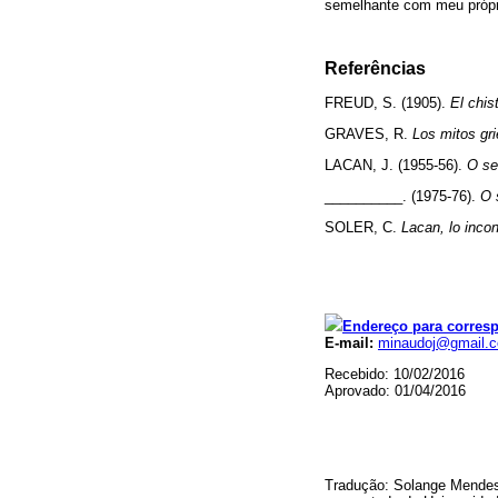
semelhante com meu própr
Referências
FREUD, S. (1905).
El chis
GRAVES, R.
Los mitos gr
LACAN, J. (1955-56).
O se
__________. (1975-76).
O 
SOLER, C.
Lacan, lo inco
Endereço para corres
E-mail:
minaudoj@gmail.
Recebido: 10/02/2016
Aprovado: 01/04/2016
Tradução: Solange Mendes 