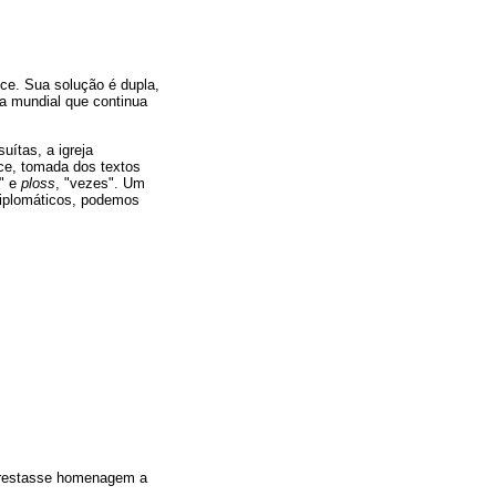
ce. Sua solução é dupla,
ia mundial que continua
ítas, a igreja
e, tomada dos textos
s" e
ploss
, "vezes". Um
diplomáticos, podemos
 prestasse homenagem a