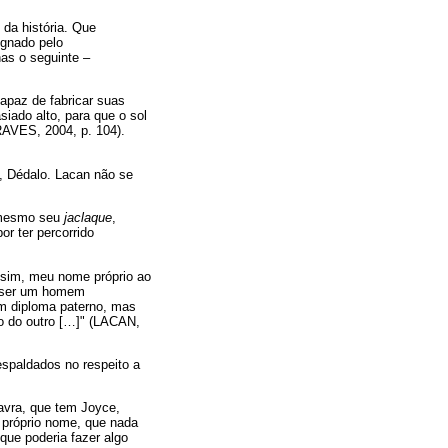
 da história. Que
gnado pelo
as o seguinte –
apaz de fabricar suas
siado alto, para que o sol
RAVES, 2004, p. 104).
z, Dédalo. Lacan não se
 mesmo seu
jaclaque
,
r ter percorrido
sim, meu nome próprio ao
e ser um homem
m diploma paterno, mas
o do outro […]" (LACAN,
espaldados no respeito a
lavra, que tem Joyce,
 próprio nome, que nada
 que poderia fazer algo