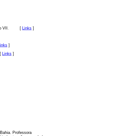
 Tomo VII. [
Links
]
inks
]
 [
Links
]
Bahia. Professora