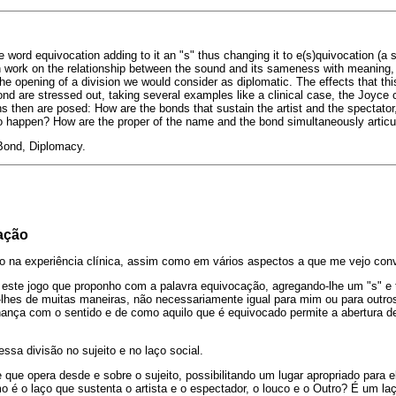
 word equivocation adding to it an "s" thus changing it to e(s)quivocation (a s
n work on the relationship between the sound and its sameness with meaning,
e opening of a division we would consider as diplomatic. The effects that thi
ond are stressed out, taking several examples like a clinical case, the Joyce
ns then are posed: How are the bonds that sustain the artist and the spectator
happen? How are the proper of the name and the bond simultaneously articu
Bond, Diplomacy.
cação
ado na experiência clínica, assim como em vários aspectos a que me vejo con
este jogo que proponho com a palavra equivocação, agregando-lhe um "s" e
lhes de muitas maneiras, não necessariamente igual para mim ou para outros
ança com o sentido e de como aquilo que é equivocado permite a abertura d
ssa divisão no sujeito e no laço social.
 que opera desde e sobre o sujeito, possibilitando um lugar apropriado para e
o é o laço que sustenta o artista e o espectador, o louco e o Outro? É um l