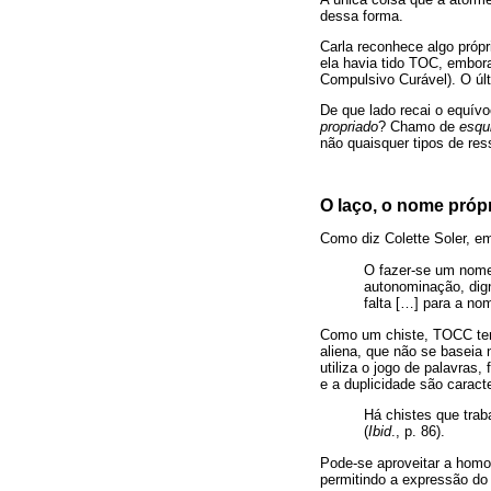
dessa forma.
Carla reconhece algo própr
ela havia tido TOC, embor
Compulsivo Curável). O últ
De que lado recai o equívo
propriado
? Chamo de
esqu
não quaisquer tipos de res
O laço, o nome próp
Como diz Colette Soler, em
O fazer-se um nome
autonominação, dign
falta […] para a no
Como um chiste, TOCC tem 
aliena, que não se baseia
utiliza o jogo de palavra
e a duplicidade são caract
Há chistes que tra
(
Ibid
., p. 86).
Pode-se aproveitar a homo
permitindo a expressão do e