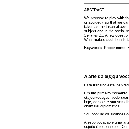
ABSTRACT
We propose to play with the
or avoided), so that we ca
taken as mistaken allows th
subject and in the social b
Seminar 23
. A few questio
What makes such bonds to 
Keywords
: Proper name, 
A arte da e(s)quivo
Este trabalho está inspir
Em um primeiro momento, 
e(
s
)quivocação, pode soar-
hoje, do som e sua semelh
chamarei diplomática.
Vou pontuar os alcances de
A
esquivocação
é uma arte
sujeito é reconhecido. Com