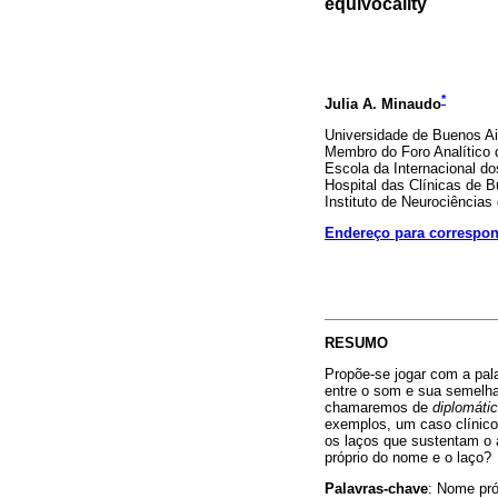
equivocality
*
Julia A. Minaudo
Universidade de Buenos Ai
Membro do Foro Analítico 
Escola da Internacional d
Hospital das Clínicas de B
Instituto de Neurociências
Endereço para correspo
RESUMO
Propõe-se jogar com a pal
entre o som e sua semelha
chamaremos de
diplomáti
exemplos, um caso clínico
os laços que sustentam o 
próprio do nome e o laço?
Palavras-chave
: Nome pró