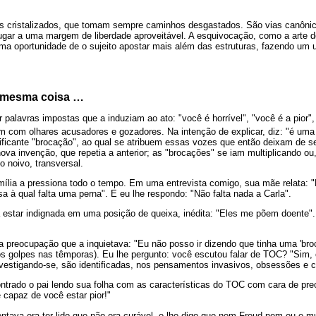
s cristalizados, que tomam sempre caminhos desgastados. São vias canônic
r lugar a uma margem de liberdade aproveitável. A esquivocação, como a arte d
a oportunidade de o sujeito apostar mais além das estruturas, fazendo um u
 mesma coisa …
 palavras impostas que a induziam ao ato: "você é horrível", "você é a pior"
 com olhares acusadores e gozadores. Na intenção de explicar, diz: "é uma 
nificante "brocação", ao qual se atribuem essas vozes que então deixam de 
va invenção, que repetia a anterior; as "brocações" se iam multiplicando ou
o noivo, transversal.
mília a pressiona todo o tempo. Em uma entrevista comigo, sua mãe relata: 
à qual falta uma perna". E eu lhe respondo: "Não falta nada a Carla".
 estar indignada em uma posição de queixa, inédita: "Eles me põem doente".
a preocupação que a inquietava: "Eu não posso ir dizendo que tinha uma 'br
os golpes nas têmporas). Eu lhe pergunto: você escutou falar de TOC? "Sim
vestigando-se, são identificadas, nos pensamentos invasivos, obsessões e 
ntrado o pai lendo sua folha com as características do TOC com cara de pre
 capaz de você estar pior!"
entava era ter lido que não era curável, e lhe digo que nem Freud nem eu e 