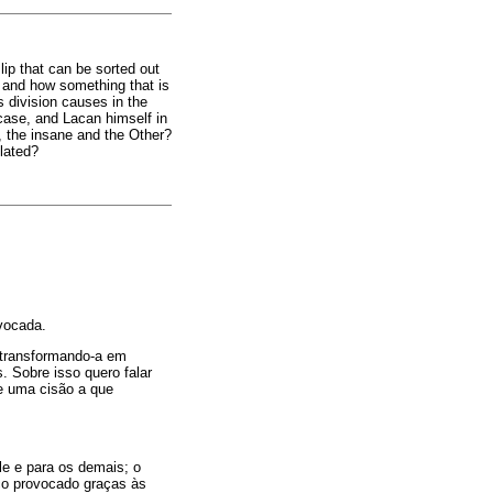
lip that can be sorted out
 and how something that is
s division causes in the
 case, and Lacan himself in
, the insane and the Other?
lated?
vocada.
 transformando-a em
. Sobre isso quero falar
e uma cisão a que
le e para os demais; o
aço provocado graças às