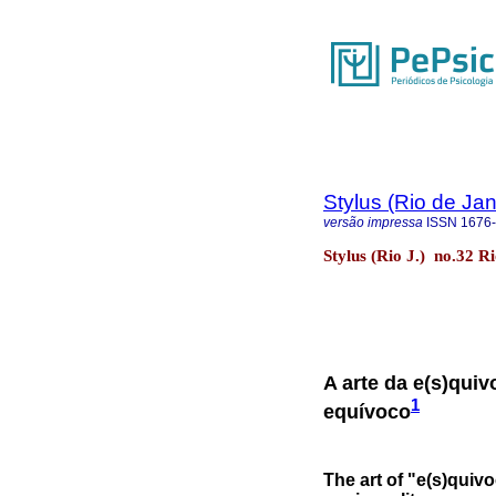
Stylus (Rio de Jan
versão impressa
ISSN
1676
Stylus (Rio J.) no.32 R
A arte da e(s)quiv
1
equívoco
The art of "e(s)quivo