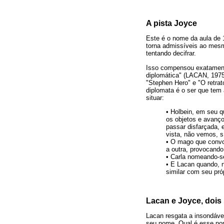
A pista Joyce
Este é o nome da aula de 
torna admissíveis ao mesmo
tentando decifrar.
Isso compensou exatamente
diplomática" (LACAN, 1975-
"Stephen Hero" e "O retrat
diplomata é o ser que tem
situar:
• Holbein, em seu q
os objetos e avanç
passar disfarçada, 
vista, não vemos, 
• O mago que convo
a outra, provocando
• Carla nomeando-
• E Lacan quando, n
similar com seu pr
Lacan e Joyce, doi
Lacan resgata a insondáve
seu nome. Qual é esse no