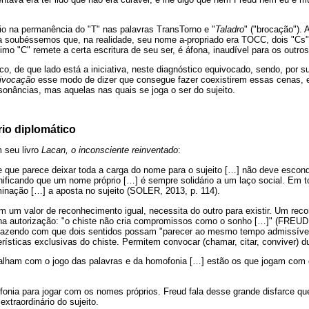
io na permanência do "T" nas palavras TransTorno e "
Taladro
" ("brocação"). A
a soubéssemos que, na realidade, seu nome a-propriado era TOCC, dois "Cs"
imo "C" remete a certa escritura de seu ser, é áfona, inaudível para os outros
co, de que lado está a iniciativa, neste diagnóstico equivocado, sendo, por
ivocação
esse modo de dizer que consegue fazer coexistirem essas cenas,
sonâncias, mas aquelas nas quais se joga o ser do sujeito.
rio diplomático
 seu livro
Lacan, o inconsciente reinventado
:
 que parece deixar toda a carga do nome para o sujeito […] não deve escon
ificando que um nome próprio […] é sempre solidário a um laço social. Em 
minação […] a aposta no sujeito (SOLER, 2013, p. 114).
um valor de reconhecimento igual, necessita do outro para existir. Um rec
 na autorização: "o chiste não cria compromissos como o sonho […]" (FREUD
s, fazendo com que dois sentidos possam "parecer ao mesmo tempo admissívei
erísticas exclusivas do chiste. Permitem convocar (chamar, citar, conviver) 
balham com o jogo das palavras e da homofonia […] estão os que jogam com
fonia para jogar com os nomes próprios. Freud fala desse grande disfarce q
xtraordinário do sujeito.