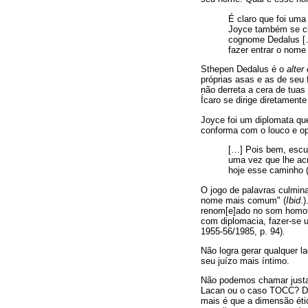
É claro que foi uma
Joyce também se c
cognome Dedalus […
fazer entrar o nom
Sthepen Dedalus é o
alter
próprias asas e as de seu 
não derreta a cera de tua
Ícaro se dirige diretament
Joyce foi um diplomata qu
conforma com o louco e op
[…] Pois bem, escu
uma vez que lhe ac
hoje esse caminho 
O jogo de palavras culmi
nome mais comum" (
Ibid
.
renom[e]ado no som homof
com diplomacia, fazer-se
1955-56/1985, p. 94).
Não logra gerar qualquer l
seu juízo mais íntimo.
Não podemos chamar justa
Lacan ou o caso TOCC? Des
mais é que a dimensão étic