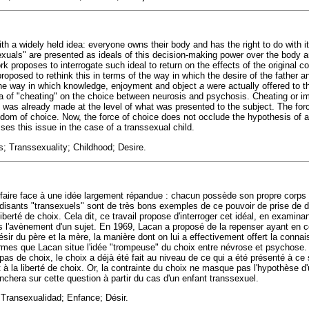
th a widely held idea: everyone owns their body and has the right to do with 
xuals" are presented as ideals of this decision-making power over the body an
k proposes to interrogate such ideal to return on the effects of the original co
roposed to rethink this in terms of the way in which the desire of the father 
 the way in which knowledge, enjoyment and object
a
were actually offered to t
ea of "cheating" on the choice between neurosis and psychosis. Cheating or 
 was already made at the level of what was presented to the subject. The forc
reedom of choice. Now, the force of choice does not occlude the hypothesis of 
sses this issue in the case of a transsexual child.
 Transsexuality; Childhood; Desire.
faire face à une idée largement répandue : chacun possède son propre corps et 
-disants "transexuels" sont de très bons exemples de ce pouvoir de prise de d
liberté de choix. Cela dit, ce travail propose d'interroger cet idéal, en examinan
ans l'avènement d'un sujet. En 1969, Lacan a proposé de la repenser ayant en 
ésir du père et la mère, la manière dont on lui a effectivement offert la conna
ermes que Lacan situe l'idée "trompeuse" du choix entre névrose et psychose
a pas de choix, le choix a déjà été fait au niveau de ce qui a été présenté à ce 
oit à la liberté de choix. Or, la contrainte du choix ne masque pas l'hypothèse d
enchera sur cette question à partir du cas d'un enfant transsexuel.
ransexualidad; Enfance; Désir.