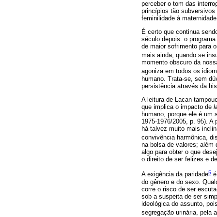
perceber o tom das interro
princípios tão subversivos
feminilidade à maternidad
É certo que continua sendo
século depois: o programa 
de maior sofrimento para 
mais ainda, quando se insu
momento obscuro da nossa 
agoniza em todos os idiom
humano. Trata-se, sem dúvid
persistência através da his
A leitura de Lacan tampouc
que implica o impacto de
l
humano, porque ele é um se
1975-1976/2005, p. 95). A 
há talvez muito mais incl
convivência harmônica, d
na bolsa de valores; além
algo para obter o que des
o direito de ser felizes e 
5
A exigência da paridade
é
do gênero e do sexo. Qualq
corre o risco de ser escu
sob a suspeita de ser simp
ideológica do assunto, po
segregação urinária, pela 