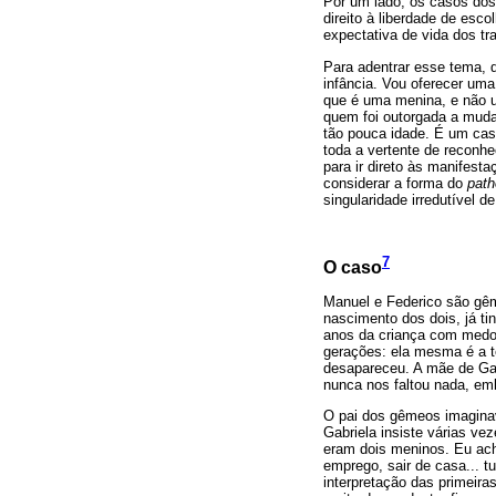
Por um lado, os casos dos
direito à liberdade de esco
expectativa de vida dos tr
Para adentrar esse tema, 
infância. Vou oferecer um
que é uma menina, e não u
quem foi outorgada a muda
tão pouca idade. É um cas
toda a vertente de reconhe
para ir direto às manifest
considerar a forma do
path
singularidade irredutível d
7
O caso
Manuel e Federico são gême
nascimento dos dois, já tin
anos da criança com medo
gerações: ela mesma é a t
desapareceu. A mãe de Gabr
nunca nos faltou nada, emb
O pai dos gêmeos imaginava
Gabriela insiste várias ve
eram dois meninos. Eu ach
emprego, sair de casa... t
interpretação das primeira