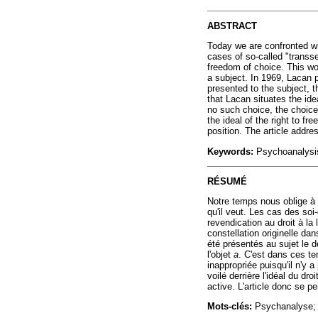
ABSTRACT
Today we are confronted wi
cases of so-called "transse
freedom of choice. This wor
a subject. In 1969, Lacan p
presented to the subject,
that Lacan situates the id
no such choice, the choice
the ideal of the right to f
position. The article addre
Keywords:
Psychoanalysis;
RÉSUMÉ
Notre temps nous oblige à 
qu'il veut. Les cas des soi
revendication au droit à la 
constellation originelle d
été présentés au sujet le d
l'objet
a
. C'est dans ces t
inappropriée puisqu'il n'y 
voilé derrière l'idéal du dr
active. L'article donc se p
Mots-clés:
Psychanalyse; T