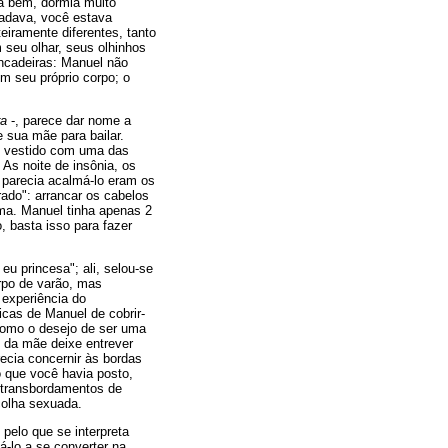
a bem, dormia muito
radava, você estava
eiramente diferentes, tanto
m seu olhar, seus olhinhos
incadeiras: Manuel não
em seu próprio corpo; o
ra
-, parece dar nome a
 sua mãe para bailar.
ro vestido com uma das
As noite de insônia, os
 parecia acalmá-lo eram os
ado": arrancar os cabelos
sma. Manuel tinha apenas 2
, basta isso para fazer
u princesa"; ali, selou-se
rpo de varão, mas
experiência do
icas de Manuel de cobrir-
como o desejo de ser uma
 da mãe deixe entrever
ecia concernir às bordas
o que você havia posto,
s transbordamentos de
colha sexuada.
pelo que se interpreta
á-lo a se converter na