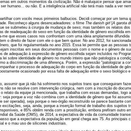
blemas em outros momentos da civilização. Não é maluquice pensar que amanh
e ser humano... ou não. E a inteligência artificial não terá mais nada a ver 
artilhar com vocês meus primeiros balbucios. Decidi começar por um tema q
idade. Reconheço alguns desencadeadores: o filme
The danish girl
[
A garota d
 que se submeteu à cirurgia de mudança de sexo; mas também os relatos dos 
 de readequação do sexo em função da identidade de gênero escolhida em 
ia-me que esses casos nos confrontam com uma ideia amplamente difundida 
em o direito de fazer com ele o que bem quiser. No ano 2012, foi sancionada 
ênero, que foi regulamentada no ano 2015. Essa lei permite que as pessoas tr
) sejam inscritas em seus documentos pessoais com o nome e o gênero de s
s de adequação à expressão de gênero escolhida sejam incluídos no Program
ca lei sobre identidade de gênero no mundo inteiro que não patologiza a condi
omo a discriminação de uma diferença. Porém, a expressão "patologizar a co
ompanhar o processo de adequação do corpo em função da identidade de gêner
postamente ocasionado por essa falta de adequação entre o sexo biológico e
ão, assumir que já não há sofrimento nos sujeitos trans que conseguiram fa
ans não se resolve com intervenção cirúrgica, nem com a inscrição do docum
 o relato da equipe já mencionada, que trabalha com essas demandas, logo a
r: seja porque a voz não combina com a identidade de gênero que foi assumid
e ser operada), seja porque o neo-órgão reconstruído se parece bastante co
excitações, seja, ainda, porque a inserção formal de trabalho dos sujeitos t
ransponíveis, e 85% obtêm renda com a prostituição, embora prefiram outro
dial da Saúde (OMS), de 2014, a expectativa de vida da comunidade transe
asso que a expectativa da população em geral chega aos 75. As principais 
ial e o mau uso de silicones industriais.