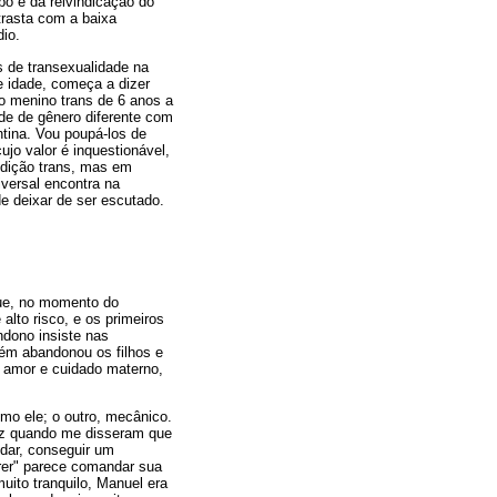
o e da reivindicação do
ntrasta com a baixa
dio.
 de transexualidade na
e idade, começa a dizer
o menino trans de 6 anos a
de de gênero diferente com
tina. Vou poupá-los de
jo valor é inquestionável,
ondição trans, mas em
versal encontra na
de deixar de ser escutado.
que, no momento do
alto risco, e os primeiros
dono insiste nas
bém abandonou os filhos e
u amor e cuidado materno,
omo ele; o outro, mecânico.
liz quando me disseram que
dar, conseguir um
frer" parece comandar sua
uito tranquilo, Manuel era