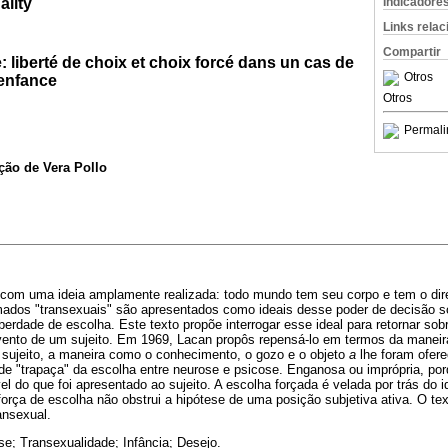
ality
Indicadore
Links rela
Compartir
: liberté de choix et choix forcé dans un cas de
Otros
'enfance
Otros
Permali
ução de Vera Pollo
com uma ideia amplamente realizada: todo mundo tem seu corpo e tem o dire
ados "transexuais" são apresentados como ideais desse poder de decisão so
liberdade de escolha. Este texto propõe interrogar esse ideal para retornar sob
dvento de um sujeito. Em 1969, Lacan propôs repensá-lo em termos da maneir
 sujeito, a maneira como o conhecimento, o gozo e o objeto
a
lhe foram ofer
 de "trapaça" da escolha entre neurose e psicose. Enganosa ou imprópria, por
ível do que foi apresentado ao sujeito. A escolha forçada é velada por trás do id
força de escolha não obstrui a hipótese de uma posição subjetiva ativa. O te
ansexual.
se; Transexualidade; Infância; Desejo.