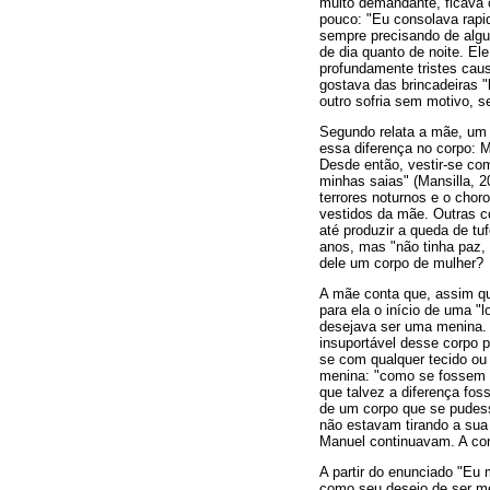
muito demandante, ficava
pouco: "Eu consolava rapi
sempre precisando de algum
de dia quanto de noite. El
profundamente tristes caus
gostava das brincadeiras "
outro sofria sem motivo, 
Segundo relata a mãe, um 
essa diferença no corpo: M
Desde então, vestir-se co
minhas saias" (Mansilla, 2
terrores noturnos e o cho
vestidos da mãe. Outras c
até produzir a queda de tu
anos, mas "não tinha paz, 
dele um corpo de mulher?
A mãe conta que, assim que
para ela o início de uma 
desejava ser uma menina. 
insuportável desse corpo p
se com qualquer tecido ou
menina: "como se fossem v
que talvez a diferença fo
de um corpo que se pudesse
não estavam tirando a sua 
Manuel continuavam. A con
A partir do enunciado "Eu
como seu desejo de ser men