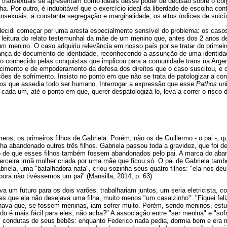
 transexuais se apresentam como ideais desse poder de decisão sobre o corp
lha. Por outro, é indubitável que o exercício ideal da liberdade de escolha co
ansexuais, a constante segregação e marginalidade, os altos índices de suicí
decidi começar por uma aresta especialmente sensível do problema: os casos
a leitura do relato testemunhal da mãe de um menino que, antes dos 2 anos d
m menino. O caso adquiriu relevância em nosso país por se tratar do primeir
nça de documento de identidade, reconhecendo a assunção de uma identida
o conhecido pelas conquistas que implicou para a comunidade trans na Argen
cimento e de empoderamento da defesa dos direitos que o caso suscitou, e cu
ações de sofrimento. Insisto no ponto em que não se trata de patologizar a c
os
que assedia todo ser humano. Interrogar a expressão que esse
Pathos
uni
e cada um, até o ponto em que, querer despatologizá-lo, leva a correr o risco 
os, os primeiros filhos de Gabriela. Porém, não os de Guillermo - o pai -, 
ha abandonado outros três filhos. Gabriela passou toda a gravidez, que foi de 
 de que esses filhos também fossem abandonados pelo pai. A marca do aban
erceira irmã mulher criada por uma mãe que ficou só. O pai de Gabriela tam
iela, uma "batalhadora nata", criou sozinha seus quatro filhos: "ela nos de
ora não tivéssemos um pai" (Mansilla, 2014, p. 63).
 um futuro para os dois varões: trabalhariam juntos, um seria eletricista, c
zes que ela não desejava uma filha, muito menos "um casalzinho": "Fiquei fe
ava que, se fossem meninas, iam sofrer muito. Porém, sendo meninos, estu
udo é mais fácil para eles, não acha?" A associação entre "ser menina" e "so
s condutas de seus bebês: enquanto Federico nada pedia, dormia bem e era m