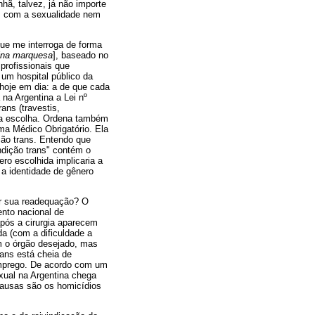
ã, talvez, já não importe
nem com a sexualidade nem
ue me interroga de forma
ina marquesa
], baseado no
profissionais que
um hospital público da
hoje em dia: a de que cada
na Argentina a Lei nº
ans (travestis,
ua escolha. Ordena também
a Médico Obrigatório. Ela
ção trans. Entendo que
ndição trans" contém o
o escolhida implicaria a
 a identidade de gênero
zer sua readequação? O
ento nacional de
pós a cirurgia aparecem
a (com a dificuldade a
m o órgão desejado, mas
rans está cheia de
 emprego. De acordo com um
xual na Argentina chega
causas são os homicídios