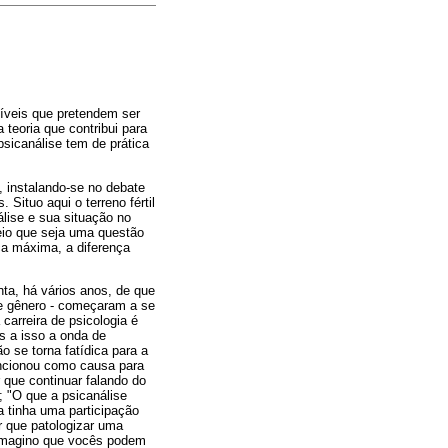
tíveis que pretendem ser
teoria que contribui para
sicanálise tem de prática
, instalando-se no debate
Situo aqui o terreno fértil
lise e sua situação no
eio que seja uma questão
nça máxima, a diferença
nta, há vários anos, de que
 de gênero - começaram a se
carreira de psicologia é
s a isso a onda de
 se torna fatídica para a
uncionou como causa para
que continuar falando do
 "O que a psicanálise
a tinha uma participação
r que patologizar uma
 Imagino que vocês podem