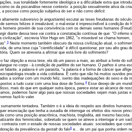
gações, sua tonalidade fortemente ideológica e a dificuldade extra que intro
 como os da psicanálise nesse contexto: a posição sexualmente ativa da cri
e, a psicose como posição subjetiva do ser e não como
deficit.
 altamente subversivo (e angustiante) escutar as teses freudianas do sécul
de sermos felizes é irrealizável, o mal-estar é imprescindível à condição do 
os homens provém de sua convivência com os demais seres humanos (Freud,
rgir diante dessa tese vai contra a constatação contínua de que: "O inferno s
civilização", escrevia Vitor Hugo em 1862, "o miserável se chama homem, 
3
as".
Neste momento também obscuro da nossa civilização atual, o sofrimen
a, de uma tese cuja "cientificidade" é difícil questionar, por seu alto grau d
tória. Quem se atreveria a afirmar que está livre do sofrimento?
o faz objeção a essa tese, ela dá um passo a mais, ao atribuir a fonte do so
alangue
no corpo - à condição de
parlêtre
do ser humano. O
pathos
é uma esco
r falante, a palavra é um parasita, "a palavra é a forma de câncer que aflig
psicopatologia invade a vida cotidiana. É certo que não há muitos ouvidos pro
inados a sonhar com um mundo feliz, isento das inadequações do sexo e da 
4
ispostos a tudo curar com uma boa dose de Soma.
Esse desejo de um mundo 
 disso, mais do que em qualquer outra época, parece estar ao alcance de n
ejamos, podemos fazer algo para que nossas sociedades sejam mais justas e i
devemos fazê-lo valer.
 sumamente tentadora. Também o é a ideia do respeito aos direitos humanos 
uer enunciação que tenha a ousadia de interrogar os efeitos dos novos princí
tada como uma posição anacrônica, machista, troglodita, até mesmo fascista.
atizante dos feminicidas, sobretudo se quem se atreve a interrogar é um var
is contrasta com o estado de nossas sociedades atuais: sociedades que conti
6
adoração da prevalência da
gestalt
do falo
e... de um pai que ponha ordem n