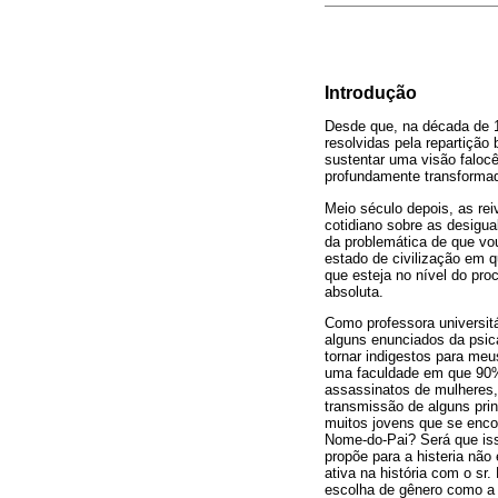
Introdução
Desde que, na década de 1
resolvidas pela repartição
sustentar uma visão faloc
profundamente transformad
Meio século depois, as rei
cotidiano sobre as desigua
da problemática de que vo
estado de civilização em 
que esteja no nível do pro
absoluta.
Como professora universitá
alguns enunciados da psica
tornar indigestos para meu
uma faculdade em que 90% 
assassinatos de mulheres, 
transmissão de alguns pri
muitos jovens que se enco
Nome-do-Pai? Será que iss
propõe para a histeria não
ativa na história com o sr
escolha de gênero como a 