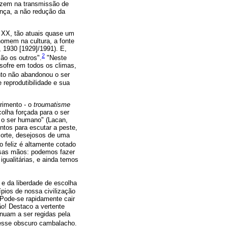
duzem na transmissão de
ança, a não redução da
o XX, tão atuais quase um
homem na cultura, a fonte
 1930 [1929]/1991). E,
2
ão os outros".
"Neste
sofre em todos os climas,
to não abandonou o ser
e reprodutibilidade e sua
frimento - o
troumatisme
lha forçada para o ser
e o ser humano" (Lacan,
ntos para escutar a peste,
morte, desejosos de uma
feliz é altamente cotado
ossas mãos: podemos fazer
gualitárias, e ainda temos
e da liberdade de escolha
pios de nossa civilização
 Pode-se rapidamente cair
ão! Destaco a vertente
nuam a ser regidas pela
esse obscuro cambalacho.