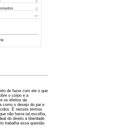
s
cionados
nk
ito de fazer com ele o que
bre o corpo e a
re os efeitos da
a como o desejo do pai e
ecidos. É nesses termos
que não havia tal escolha,
eal do direito à liberdade
xto trabalha essa questão