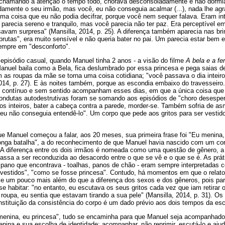
 chamando a atenção o tempo todo, chorava desconsoladamente e não dormi
damente o seu irmão, mas você, eu não conseguia acalmar (...), nada lhe ag
a coisa que eu não podia decifrar, porque você nem sequer falava. Eram int
e parecia sereno e tranquilo, mas você parecia não ter paz. Era perceptível e
avam surpresa" (Mansilla, 2014, p. 25). A diferença também aparecia nas br
brutas", era muito sensível e não queria bater no pai. Um parecia estar bem 
sempre em "desconforto".
episódio casual, quando Manuel tinha 2 anos - a visão do filme
A bela e a fe
anuel baila como a Bela, fica deslumbrado por essa princesa e pega saias de
m as roupas da mãe se torna uma coisa cotidiana; "você passava o dia intei
014, p. 27). E às noites também, porque as escondia embaixo do travesseiro. 
ro contínuo e sem sentido acompanham esses dias, em que a única coisa que
ondutas autodestrutivas foram se somando aos episódios de "choro desesper
fos inteiros, bater a cabeça contra a parede, morder-se. Também sofria de a
eu não conseguia entendê-lo". Um corpo que pede aos gritos para ser vestido
 Manuel começou a falar, aos 20 meses, sua primeira frase foi "Eu menina, e
"longa batalha", a do reconhecimento de que Manuel havia nascido com um co
A diferença entre os dois irmãos é nomeada como uma questão de gênero, a 
assa a ser reconduzida ao desacordo entre o que se vê e o que se é. As prát
 pano que encontrava - toalhas, panos de chão - eram sempre interpretadas 
estidos", "como se fosse princesa". Contudo, há momentos em que o relato
sse um pouco mais além do que a diferença dos sexos e dos gêneros, pois par
 habitar: "no entanto, eu escutava os seus gritos cada vez que iam retirar 
roupa, eu sentia que estavam tirando a sua pele" (Mansilla, 2014, p. 31). O
stituição da consistência do corpo é um dado prévio aos dois tempos da es
 menina, eu princesa", tudo se encaminha para que Manuel seja acompanhado 
ina e sua escolha de identidade; acompanhar, não reprimir, escutá-lo e ajud