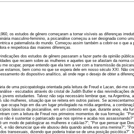
960, os estudos de gênero começaram a tornar visíveis as diferenças irredu
 binária masculino-feminino, a psicanálise começou a ser designada como uma 
êntrica e paternalista do mundo. Começou assim também a cobrir-se o que a p
ora e respeitosa das maiores diferenças.
vindicações dos estudos de gênero passaram a fazer parte da opinião pública
ldades que recaem sobre as mulheres e aqueles que se afastam da norma cis. 
u me ocupar, porque entendo que ela tem a ver com a transmissão da psicaná
que estamos, bem como no que se espera dele em nosso século XXI. Não cr
cessamento do dispositivo analítico, ali onde rege o desejo de obter a difere
ria de uma psicopatologia orientada pela leitura de Freud e Lacan, dei-me co
nálise - escutados através do cristal de Judith Butler e das reivindicações
s jovens estudantes. Talvez não seja necessário lembrar que, na Argentina, a 
são mulheres, situação que se reitera em outros países. Se acrescentarmo
que ocupa hoje em dia um lugar privilegiado na mídia argentina, a combinação
ncípios básicos da psicanálise, em um contexto em que, durante anos, ela f
ntram com a leitura de Freud nos primeiros momentos de sua formação: "Por 
o não é sustentar o patriarcado que nos oprime e acaba nos assassinando?";
 é um modo de patologizar as mulheres e calá-las?"; "Por que pensar que Dor
. K, e não denunciar que ele abusou dela quando ainda era uma menina?"; "Po
dos transexuais, dizendo que poderia tratar-se de uma posição psicótica?".