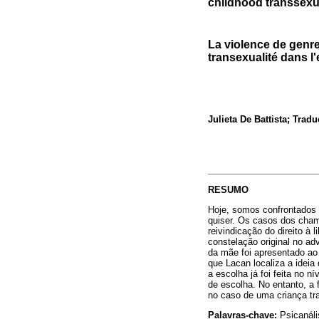
childhood transsexu
La violence de genre
transexualité dans l
Julieta De Battista; Trad
RESUMO
Hoje, somos confrontados 
quiser. Os casos dos cham
reivindicação do direito à 
constelação original no a
da mãe foi apresentado ao
que Lacan localiza a ideia
a escolha já foi feita no n
de escolha. No entanto, a 
no caso de uma criança tr
Palavras-chave:
Psicanáli