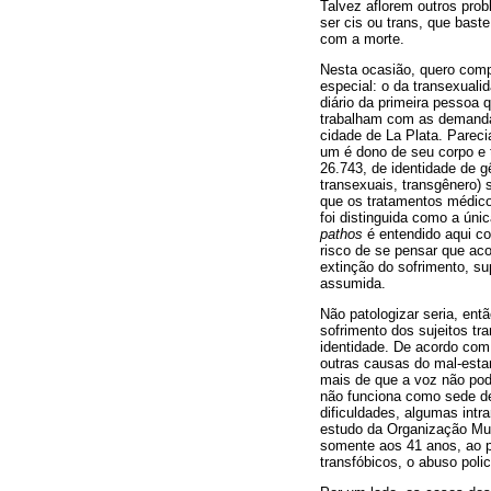
Talvez aflorem outros pro
ser cis ou trans, que bast
com a morte.
Nesta ocasião, quero comp
especial: o da transexual
diário da primeira pessoa
trabalham com as demandas
cidade de La Plata. Parec
um é dono de seu corpo e t
26.743, de identidade de g
transexuais, transgênero
que os tratamentos médico
foi distinguida como a úni
pathos
é entendido aqui c
risco de se pensar que ac
extinção do sofrimento, su
assumida.
Não patologizar seria, ent
sofrimento dos sujeitos tr
identidade. De acordo com
outras causas do mal-esta
mais de que a voz não pod
não funciona como sede de 
dificuldades, algumas int
estudo da Organização Mun
somente aos 41 anos, ao p
transfóbicos, o abuso polic