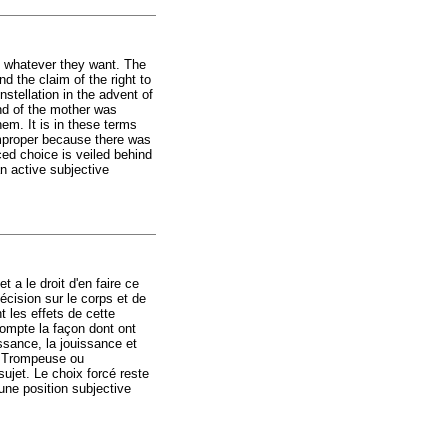
it whatever they want. The
d the claim of the right to
nstellation in the advent of
and of the mother was
hem. It is in these terms
improper because there was
ed choice is veiled behind
an active subjective
a le droit d'en faire ce
écision sur le corps et de
t les effets de cette
compte la façon dont ont
issance, la jouissance et
. Trompeuse ou
sujet. Le choix forcé reste
'une position subjective