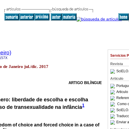
eiro)
Servicios 
157X
Revista
o de Janeiro jul./dic. 2017
SciELO 
Articulo
ARTIGO BILÍNGUE
Portugu
Articul
Referenc
nero: liberdade de escolha e escolha
Como ci
1
o de transexualidade na infância
SciELO 
Traducc
Enviar a
edom of choice and forced choice in a case of