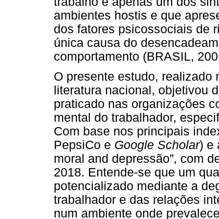
trabalho é apenas um dos sin
ambientes hostis e que apres
dos fatores psicossociais de r
única causa do desencadeame
comportamento (BRASIL, 200
O presente estudo, realizado
literatura nacional, objetivou 
praticado nas organizações c
mental do trabalhador, especi
Com base nos principais index
PepsiCo e
Google Scholar
) e
moral and depressão”, com del
2018. Entende-se que um quad
potencializado mediante a de
trabalhador e das relações in
num ambiente onde prevalece 