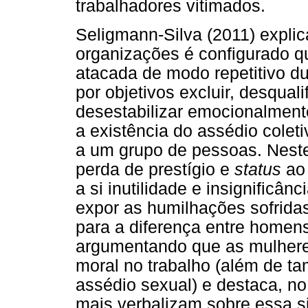
trabalhadores vitimados.
Seligmann-Silva (2011) expli
organizações é configurado q
atacada de modo repetitivo d
por objetivos excluir, desquali
desestabilizar emocionalment
a existência do assédio coleti
a um grupo de pessoas. Neste
perda de prestígio e
status
ao 
a si inutilidade e insignificâ
expor as humilhações sofrida
para a diferença entre homen
argumentando que as mulhere
moral no trabalho (além de t
assédio sexual) e destaca, n
mais verbalizam sobre essa s