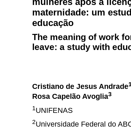
mulheres após a licen
maternidade: um estud
educação
The meaning of work fo
leave: a study with edu
Cristiano de Jesus Andrade
3
Rosa Capelão Avoglia
1
UNIFENAS
2
Universidade Federal do AB