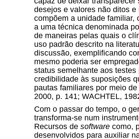
capaz de deixar transparecer
desejos e valores não ditos e
compõem a unidade familiar,
a uma técnica denominada por 
de maneiras pelas quais o cl
uso padrão descrito na litera
discussão, exemplificando co
mesmo poderia ser empregado.
status semelhante aos testes 
credibilidade às suposições q
pautas familiares por meio
2000, p. 141; WACHTEL, 1982
Com o passar do tempo, o ge
transforma-se num instrumento 
Recursos de
software
como, p
desenvolvidos para auxiliar n