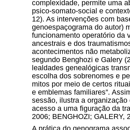
complexidade, permite uma a
psico-somato-social e context
12). As intervenções com ba
genoespaçograma do autor) m
funcionamento operatório da v
ancestrais e dos traumatismos
acontecimentos não metaboliza
segundo Benghozi e Galery (20
lealdades genealógicas transm
escolha dos sobrenomes e pe
mitos por meio de certos ritua
e emblemas familiares”. Assi
sessão, ilustra a organização
acesso a uma figuração da t
2006; BENGHOZI; GALERY, 2
A prática do genograma assoc