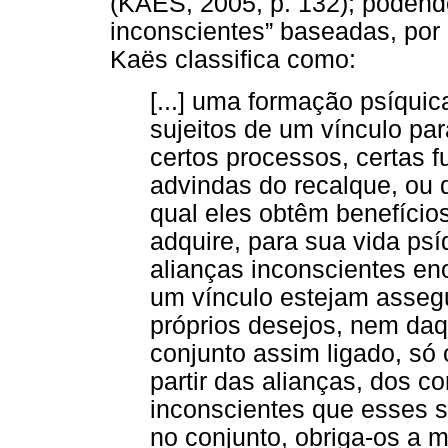
(KAËS, 2005, p. 132); podendo
inconscientes” baseadas, por
Kaës classifica como:
[...] uma formação psíquic
sujeitos de um vínculo par
certos processos, certas f
advindas do recalque, ou 
qual eles obtêm benefícios,
adquire, para sua vida psí
alianças inconscientes en
um vínculo estejam asseg
próprios desejos, nem da
conjunto assim ligado, só
partir das alianças, dos c
inconscientes que esses s
no conjunto, obriga-os a m