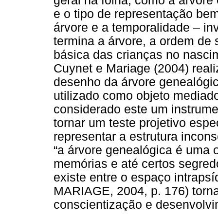
geral na folha, como a árvore
e o tipo de representação be
árvore e a temporalidade – i
termina a árvore, a ordem de
básica das crianças no nascim
Cuynet e Mariage (2004) real
desenho da árvore genealógica
utilizado como objeto mediador
considerado este um instrume
tornar um teste projetivo espe
representar a estrutura incon
“a árvore genealógica é uma 
memórias e até certos segred
existe entre o espaço intrapsí
MARIAGE, 2004, p. 176) torn
conscientização e desenvolvim