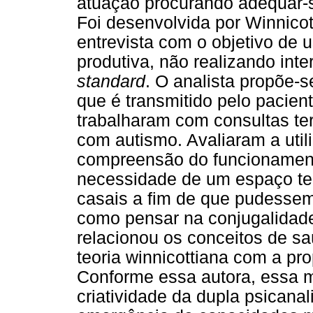
atuação procurando adequar-s
Foi desenvolvida por Winnico
entrevista com o objetivo de 
produtiva, não realizando in
standard
. O analista propõe-s
que é transmitido pelo pacie
trabalharam com consultas te
com autismo. Avaliaram a util
compreensão do funcionament
necessidade de um espaço ter
casais a fim de que pudessem
como pensar na conjugalidade
relacionou os conceitos de s
teoria winnicottiana com a pr
Conforme essa autora, essa m
criatividade da dupla psicanal