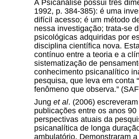
A Psicanálise possui três 
1992, p. 384-385): é uma inv
difícil acesso; é um método 
nessa investigação; trata-se
psicológicas adquiridas por
disciplina científica nova. E
contínuo entre a teoria e a cl
sistematização de pensament
conhecimento psicanalítico i
pesquisa, que leva em conta “
fenômeno que observa.” (SAF
Jung
et al
. (2006) escreveram
publicações entre os anos 90
perspectivas atuais da pesqui
psicanalítica de longa duraç
ambulatório. Demonstraram a e