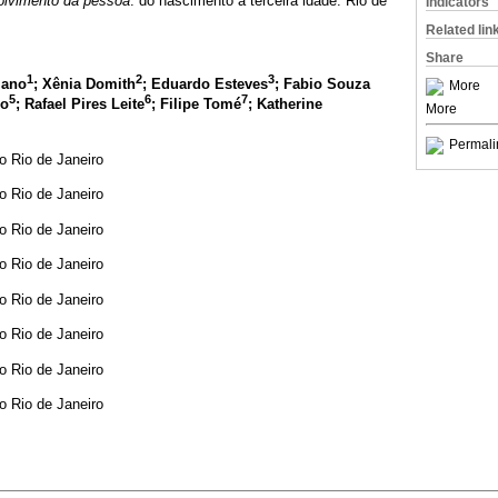
lvimento da pessoa
: do nascimento à terceira idade. Rio de
Indicators
Related lin
Share
1
2
3
iano
; Xênia Domith
; Eduardo Esteves
; Fabio Souza
More
5
6
7
do
; Rafael Pires Leite
; Filipe Tomé
; Katherine
More
Permali
o Rio de Janeiro
o Rio de Janeiro
o Rio de Janeiro
o Rio de Janeiro
o Rio de Janeiro
o Rio de Janeiro
o Rio de Janeiro
o Rio de Janeiro