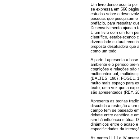
Um livro denso escrito por
se expressa em 666 página
estudos sobre o desenvolv
pessoas que pesquisam e d
prefácio, para ressaltar q
Desenvolvimento ajuda a te
É um livro com um tom pes
científico, estabelecendo 
diversidade cultural reco
proposta desafiadora que 
como um todo.
A parte I apresenta a base
ambiente e o período pré-
cognições e relações são m
multicontextual, multidisci
(BALTES, 1987; FOGEL, 19
muito mais espaço para ex
texto, uma vez que a exper
são apresentados (REY, 20
Apresenta as teorias tradi
discutida a restrição a um
campo tem se baseado em u
debate entre genética e a
sim há influência mútua. 
dinâmicos entre o acaso e 
especificidades da interaç
As partes II, III e IV apre