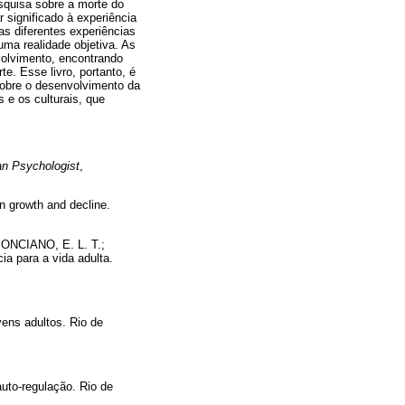
squisa sobre a morte do
 significado à experiência
s diferentes experiências
uma realidade objetiva. As
volvimento, encontrando
e. Esse livro, portanto, é
sobre o desenvolvimento da
 e os culturais, que
n Psychologist
,
n growth and decline.
PONCIANO, E. L. T.;
ia para a vida adulta.
vens adultos. Rio de
uto-regulação. Rio de