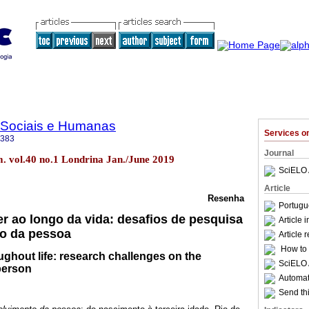
 Sociais e Humanas
Services 
0383
Journal
m. vol.40 no.1 Londrina Jan./June 2019
SciELO 
Article
Resenha
Portugu
r ao longo da vida: desafios de pesquisa
Article 
ão da pessoa
Article 
How to c
oughout life: research challenges on the
SciELO 
person
Automati
Send thi