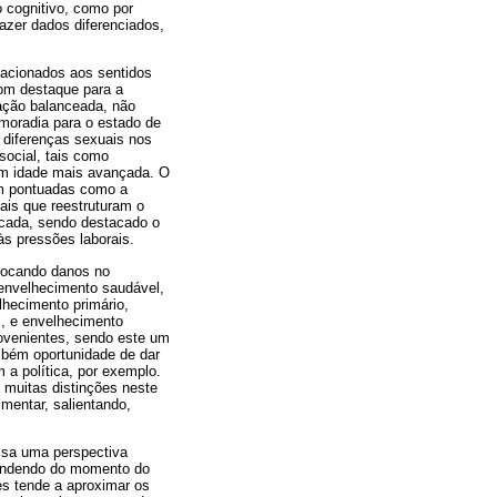
 cognitivo, como por
azer dados diferenciados,
lacionados aos sentidos
com destaque para a
ação balanceada, não
 moradia para o estado de
 diferenças sexuais nos
social, tais como
em idade mais avançada. O
am pontuadas como a
ais que reestruturam o
ficada, sendo destacado o
às pressões laborais.
ovocando danos no
 envelhecimento saudável,
lhecimento primário,
, e envelhecimento
rovenientes, sendo este um
ambém oportunidade de dar
 a política, por exemplo.
 muitas distinções neste
mentar, salientando,
essa uma perspectiva
ependendo do momento do
ses tende a aproximar os