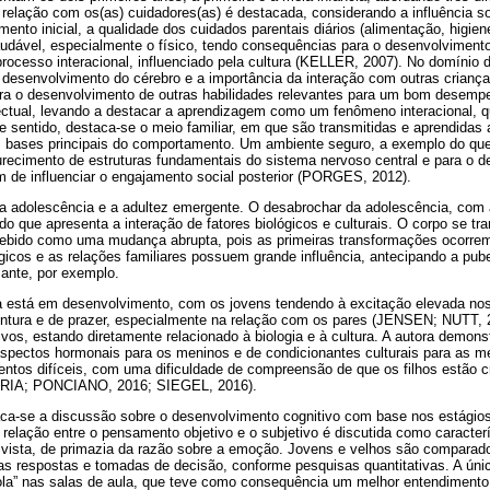
A relação com os(as) cuidadores(as) é destacada, considerando a influência so
nto inicial, a qualidade dos cuidados parentais diários (alimentação, higiene
udável, especialmente o físico, tendo consequências para o desenvolviment
ocesso interacional, influenciado pela cultura (KELLER, 2007). No domínio d
o desenvolvimento do cérebro e a importância da interação com outras crianç
para o desenvolvimento de outras habilidades relevantes para um bom desempe
ectual, levando a destacar a aprendizagem como um fenômeno interacional, q
e sentido, destaca-se o meio familiar, em que são transmitidas e aprendidas
s bases principais do comportamento. Um ambiente seguro, a exemplo do que 
recimento de estruturas fundamentais do sistema nervoso central e para o 
 de influenciar o engajamento social posterior (PORGES, 2012).
a adolescência e a adultez emergente. O desabrochar da adolescência, com
o que apresenta a interação de fatores biológicos e culturais. O corpo se t
ebido como uma mudança abrupta, pois as primeiras transformações ocorrem
ógicos e as relações familiares possuem grande influência, antecipando a pu
sante, por exemplo.
a está em desenvolvimento, com os jovens tendendo à excitação elevada no
ntura e de prazer, especialmente na relação com os pares (JENSEN; NUTT, 2
os, estando diretamente relacionado à biologia e à cultura. A autora demons
aspectos hormonais para os meninos e de condicionantes culturais para as m
ntos difíceis, com uma dificuldade de compreensão de que os filhos estão 
FARIA; PONCIANO, 2016; SIEGEL, 2016).
taca-se a discussão sobre o desenvolvimento cognitivo com base nos estági
 relação entre o pensamento objetivo e o subjetivo é discutida como caract
ivista, de primazia da razão sobre a emoção. Jovens e velhos são comparado
 nas respostas e tomadas de decisão, conforme pesquisas quantitativas. A únic
cola” nas salas de aula, que teve como consequência um melhor entendimento