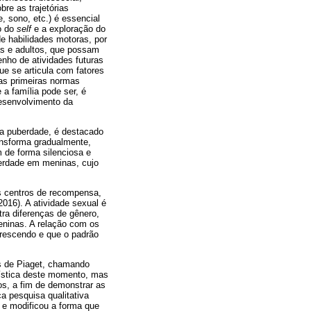
bre as trajetórias
, sono, etc.) é essencial
o do
self
e a exploração do
e habilidades motoras, por
as e adultos, que possam
nho de atividades futuras
ue se articula com fatores
 as primeiras normas
a família pode ser, é
desenvolvimento da
 a puberdade, é destacado
ransforma gradualmente,
 de forma silenciosa e
berdade em meninas, cujo
s centros de recompensa,
016). A atividade sexual é
tra diferenças de gênero,
eninas. A relação com os
crescendo e que o padrão
os de Piaget, chamando
erística deste momento, mas
s, a fim de demonstrar as
a pesquisa qualitativa
 e modificou a forma que