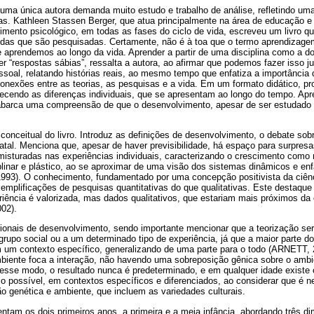
 uma única autora demanda muito estudo e trabalho de análise, refletindo uma l
s. Kathleen Stassen Berger, que atua principalmente na área de educação e p
imento psicológico, em todas as fases do ciclo de vida, escreveu um livro 
as que são pesquisadas. Certamente, não é à toa que o termo aprendizagem 
ue aprendemos ao longo da vida. Aprender a partir de uma disciplina como a d
r “respostas sábias”, ressalta a autora, ao afirmar que podemos fazer isso j
soal, relatando histórias reais, ao mesmo tempo que enfatiza a importância
conexões entre as teorias, as pesquisas e a vida. Em um formato didático, p
nhecendo as diferenças individuais, que se apresentam ao longo do tempo. Ap
abarca uma compreensão de que o desenvolvimento, apesar de ser estudado 
 conceitual do livro. Introduz as definições de desenvolvimento, o debate sob
natal. Menciona que, apesar de haver previsibilidade, há espaço para surpre
isturadas nas experiências individuais, caracterizando o crescimento como m
plinar e plástico, ao se aproximar de uma visão dos sistemas dinâmicos e enfa
93). O conhecimento, fundamentado por uma concepção positivista da ciênc
emplificações de pesquisas quantitativas do que qualitativas. Este destaque
iência é valorizada, mas dados qualitativos, que estariam mais próximos da 
02).
cionais de desenvolvimento, sendo importante mencionar que a teorização seri
 grupo social ou a um determinado tipo de experiência, já que a maior parte 
m contexto específico, generalizando de uma parte para o todo (ARNETT, 2
mbiente foca a interação, não havendo uma sobreposição gênica sobre o ambie
Desse modo, o resultado nunca é predeterminado, e em qualquer idade existe
o possível, em contextos específicos e diferenciados, ao considerar que é n
ão genética e ambiente, que incluem as variedades culturais.
sentam os dois primeiros anos, a primeira e a meia infância, abordando três d