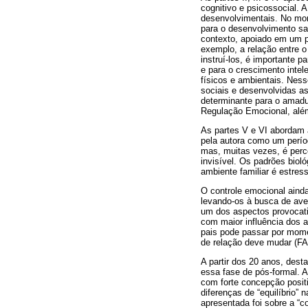
cognitivo e psicossocial. 
desenvolvimentais. No mome
para o desenvolvimento sa
contexto, apoiado em um pr
exemplo, a relação entre 
instruí-los, é importante 
e para o crescimento intel
físicos e ambientais. Ness
sociais e desenvolvidas a
determinante para o amadu
Regulação Emocional, além
As partes V e VI abordam 
pela autora como um períod
mas, muitas vezes, é perc
invisível. Os padrões biol
ambiente familiar é estres
O controle emocional aind
levando-os à busca de ave
um dos aspectos provocativ
com maior influência dos 
pais pode passar por mome
de relação deve mudar (
A partir dos 20 anos, des
essa fase de pós-formal. A
com forte concepção posit
diferenças de “equilíbrio”
apresentada foi sobre a “