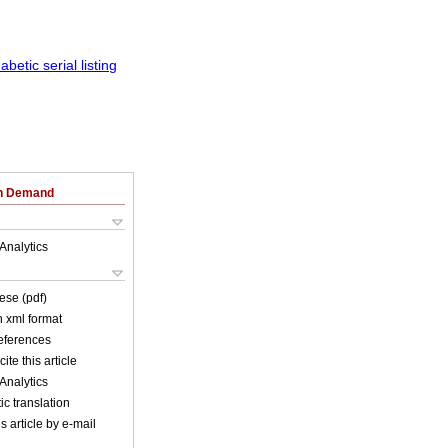
on Demand
Analytics
ese (pdf)
in xml format
references
ite this article
Analytics
c translation
s article by e-mail