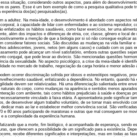
essa situação, considerando outros aspectos, para além do desenvolvimento
re os pares. Esse é um bom exemplo de como a pesquisa qualitativa pode tr
 experiência dos(as) pesquisados(as).
dam a adultez. Na meia-idade, o desenvolvimento é abordado com aspectos re
 corporal, à capacidade de lidar com enfermidades e ao sistema reprodutor, 
 enfatizados os hábitos saudáveis, como fazer exercícios, ter uma aliment
e, além dos impactos e diferenças de etnia, cor, classe, gênero e local de
positivamente a menção de que a biologia por si só não consegue explicar as
 considerar fatores sociais. São discutidas as mudanças na vida familiar e 
lhos adolescentes, jovens, netos (em alguns casos) e cuidado com os pais 
casamento pode alcançar um nível satisfatório, embora outras questões sej
ento conjugal, que pode levar ao divórcio. São mencionadas questões hormon
ência da sexualidade. No aspecto psicológico, a crise da meia-idade é identi
lidade no mercado de trabalho, negociação da carga horária e menor adesão 
podem ocorrer discriminação sofrida por idosos e estereótipos negativos, pr
envelhecimento saudável, enfatizando a dependência. No entanto, quando há
ragilidade devem ser relativizadas. Há uma diferenciação salientada entre enve
 naturais do corpo, como mudanças na aparência e sentidos menos apurados
 interação com ambiente, tais como hábitos prejudiciais à saúde e doenças p
necessariamente vinculado à faixa etária. A aposentadoria pode significar t
, de desenvolver algum trabalho voluntário, de se tornar mais envolvido com
edicar mais ao lar e estabelecer melhor convivência social. São verificadas
0 e 80 anos participando de maratonas e outras que mal conseguem se movi
 e a complexidade da experiência humana.
enfatizando que a morte, fim biológico, é acompanhada de esperança, sendo 
uras, que oferecem a possibilidade de um significado para a existência. D
 ocorre, recebe diferentes significados e interpretações, mas em todas as fa