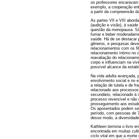
os professores encaravam 
exemplo, a cooperação ent
a partir da compreensão da
As partes VII e VIII abor
(audição e visão), à saúde
questão da menopausa. São
fumar e beber moderadament
saúde. Há de se destacar 
gêneros, e pesquisas devem
relacionamentos com os fi
relacionamento íntimo no 
reavaliação do relacionam
corpo e influenciam na viv
possível alcance da estabi
Na vida adulta avançada, 
envolvimento social e no 
a relação de tutela e de f
relacionado aos processos
secundário, relacionado à
processo reversível e não 
prosseguimento aos estudos
Os aposentados podem se d
período, com pessoas de 7
desse modo, a diversidade
Kathleen termina o livro 
encontrada em muitas cult
ciclo vital em que a morte