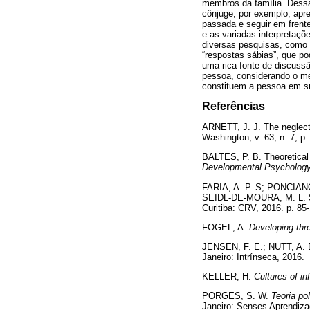
membros da família. Dessa
cônjuge, por exemplo, apre
passada e seguir em frent
e as variadas interpretaçõ
diversas pesquisas, como 
“respostas sábias”, que po
uma rica fonte de discussã
pessoa, considerando o mel
constituem a pessoa em s
Referências
ARNETT, J. J. The neglec
Washington, v. 63, n. 7,
BALTES, P. B. Theoretical 
Developmental Psycholog
FARIA, A. P. S; PONCIANO,
SEIDL-DE-MOURA, M. L. S
Curitiba: CRV, 2016. p.
FOGEL, A.
Developing thr
JENSEN, F. E.; NUTT, A.
Janeiro: Intrínseca, 2
KELLER, H.
Cultures of in
PORGES, S. W.
Teoria po
Janeiro: Senses Aprend