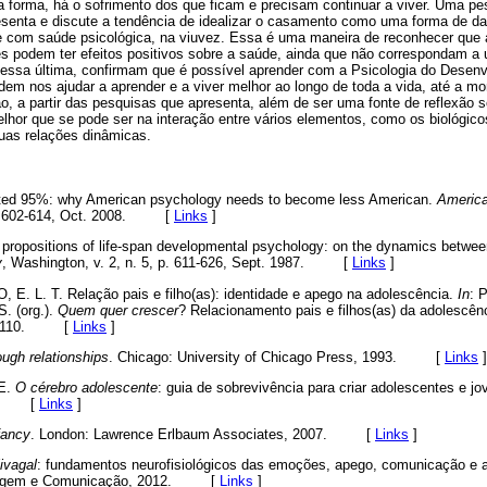
 forma, há o sofrimento dos que ficam e precisam continuar a viver. Uma pe
senta e discute a tendência de idealizar o casamento como uma forma de dar
e com saúde psicológica, na viuvez. Essa é uma maneira de reconhecer que a
es podem ter efeitos positivos sobre a saúde, ainda que não correspondam a 
essa última, confirmam que é possível aprender com a Psicologia do Desen
dem nos ajudar a aprender e a viver melhor ao longo de toda a vida, até a mort
o, a partir das pesquisas que apresenta, além de ser uma fonte de reflexão 
hor que se pode ser na interação entre vários elementos, como os biológicos
uas relações dinâmicas.
ted 95%: why American psychology needs to become less American.
America
 p. 602-614, Oct. 2008. [
Links
]
propositions of life-span developmental psychology: on the dynamics betwee
y
, Washington, v. 2, n. 5, p. 611-626, Sept. 1987. [
Links
]
 E. L. T. Relação pais e filho(as): identidade e apego na adolescência.
In
: 
. (org.).
Quem quer crescer
? Relacionamento pais e filhos(as) da adolescênc
 85-110. [
Links
]
ough relationships
. Chicago: University of Chicago Press, 1993. [
Links
]
 E.
O cérebro adolescente
: guia de sobrevivência para criar adolescentes e jo
016. [
Links
]
fancy
. London: Lawrence Erlbaum Associates, 2007. [
Links
]
livagal
: fundamentos neurofisiológicos das emoções, apego, comunicação e a
izagem e Comunicação, 2012. [
Links
]