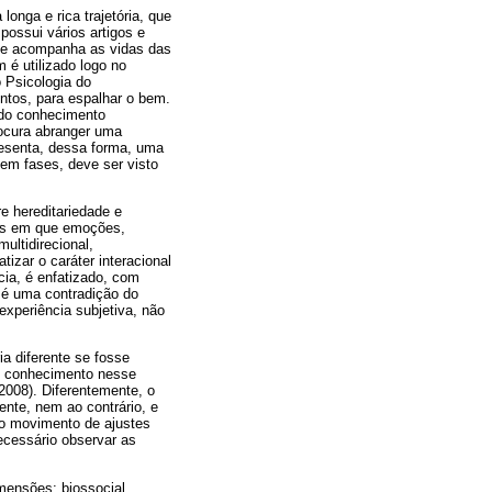
onga e rica trajetória, que
ossui vários artigos e
que acompanha as vidas das
é utilizado logo no
o Psicologia do
untos, para espalhar o bem.
 do conhecimento
rocura abranger uma
resenta, dessa forma, uma
em fases, deve ser visto
re hereditariedade e
sas em que emoções,
ultidirecional,
tizar o caráter interacional
ia, é enfatizado, com
 é uma contradição do
experiência subjetiva, não
a diferente se fosse
do conhecimento nesse
008). Diferentemente, o
nte, nem ao contrário, e
 o movimento de ajustes
ecessário observar as
imensões: biossocial,