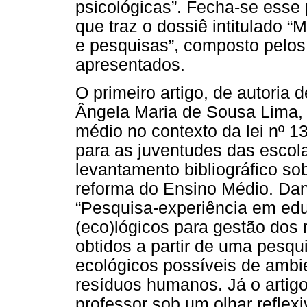
psicológicas”. Fecha-se esse 
que traz o dossiê intitulado “
e pesquisas”, composto pelos
apresentados.
O primeiro artigo, de autoria
Ângela Maria de Sousa Lima, 
médio no contexto da lei nº 1
para as juventudes das escola
levantamento bibliográfico s
reforma do Ensino Médio. Dani
“Pesquisa-experiência em edu
(eco)lógicos para gestão dos 
obtidos a partir de uma pesqu
ecológicos possíveis de ambi
resíduos humanos. Já o artig
professor sob um olhar reflex