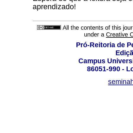
aprendizado!
All the contents of this jo
under a
Creative 
Pró-Reitoria de 
Ediç
Campus Universit
86051-990 - Lo
semina