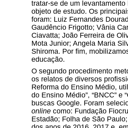
tratar-se de um levantamento 
objeto de estudo. Os principai
foram: Luiz Fernandes Dourad
Gaudêncio Frigotto; Vânia Ca
Ciavatta; João Ferreira de Oli
Mota Junior; Angela Maria Sil
Shiroma. Por fim, mobilizamos
educação.
O segundo procedimento metod
os relatos de diversos profis
Reforma do Ensino Médio, uti
do Ensino Médio”, “BNCC” e “
buscas Google. Foram selecio
online
como: Fundação Fiocruz;
Estadão; Folha de São Paulo; 
dos anos de 2016, 2017 e, em