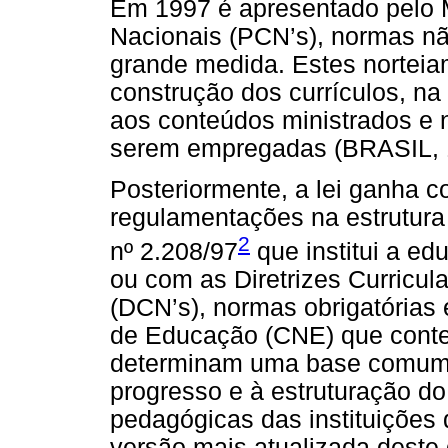
Em 1997 é apresentado pelo 
Nacionais (PCN’s), normas nã
grande medida. Estes norteia
construção dos currículos, na
aos conteúdos ministrados e
serem empregadas (BRASIL, 
Posteriormente, a lei ganha c
regulamentações na estrutura 
2
nº 2.208/97
que institui a ed
ou com as Diretrizes Curricu
(DCN’s), normas obrigatórias
de Educação (CNE) que cont
determinam uma base comum n
progresso e à estruturação d
pedagógicas das instituições
versão mais atualizada deste