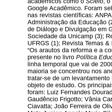
acadêmicos como o
Scielo
, 
Google Acadêmico. Foram sel
nas revistas científicas: ANPA
Administração da Educação (2
de Diálogo e Divulgação em G
Sociedade da Unicamp (3); R
UFRGS (1); Revista Temas & M
“Os arautos da reforma e a c
presente no livro
Política Edu
linha temporal que vai de 200
maioria se concentrou nos an
tratar-se de um levantamento 
objeto de estudo. Os principai
foram: Luiz Fernandes Dourad
Gaudêncio Frigotto; Vânia Ca
Ciavatta; João Ferreira de Oli