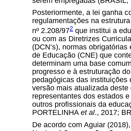
serem empregadas (BRASIL, 
Posteriormente, a lei ganha c
regulamentações na estrutura 
2
nº 2.208/97
que institui a ed
ou com as Diretrizes Curricu
(DCN’s), normas obrigatórias
de Educação (CNE) que cont
determinam uma base comum n
progresso e à estruturação d
pedagógicas das instituições
versão mais atualizada deste
representantes dos estados e 
outros profissionais da edu
PORTELINHA
et al
., 2017; B
De acordo com Aguiar (2018)