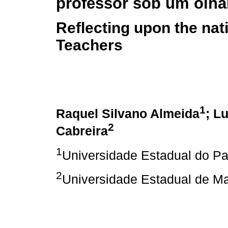
professor sob um olhar
Reflecting upon the nat
Teachers
1
Raquel Silvano Almeida
; L
2
Cabreira
1
Universidade Estadual do P
2
Universidade Estadual de M