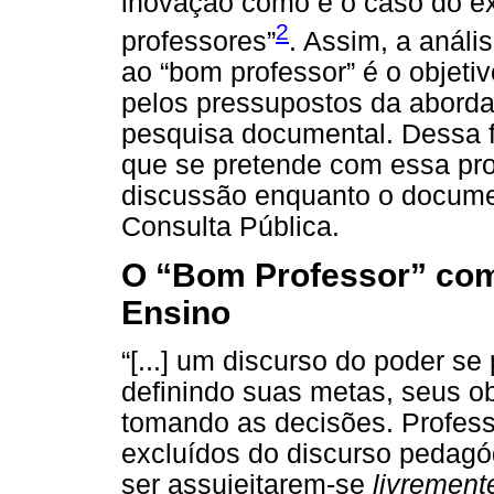
inovação como é o caso do e
2
professores”
. Assim, a análi
ao “bom professor” é o objeti
pelos pressupostos da aborda
pesquisa documental. Dessa f
que se pretende com essa pro
discussão enquanto o docume
Consulta Pública.
O “Bom Professor” co
Ensino
“[...] um discurso do poder s
definindo suas metas, seus ob
tomando as decisões. Profes
excluídos do discurso pedagó
ser assujeitarem-se
livrement