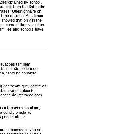
ages obtained by school,
rs old, from the 3rd to the
naires “Questionnaire on
 of the children. Academic
s showed that only in the
he means of the evaluation
 families and schools have
 situações também
nfância não podem ser
a, tanto no contexto
0) destacam que, dentre os
estaca-se o ambiente
chances de interação com
s intrínsecos ao aluno,
tá condicionada ao
is podem afetar
s ou responsáveis vão se