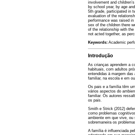
involvement and children’s
by school year, by age and 
5th grade, participated in
evaluation of the relations
performance was raised in s
sex of the children there w
of the relationship with th
not acted together, as perc
Keywords:
Academic perfo
Introdução
As crianças aprendem a co
habituais, com adultos p
entendidas à margem das a
familiar, na escola e em
Os pais e a família têm u
vários aspectos do ambient
familiar. Os autores ressa
os pais.
Smith e Strick (2012) def
como problemas cognitivos
ambiente em que vive, ou s
sobremaneira os problemas,
A família é influenciada p