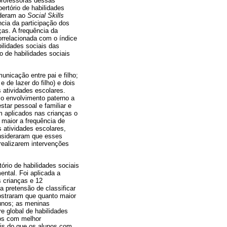
 professoras dessas
ertório de habilidades
nderam ao
Social Skills
cia da participação dos
ças. A frequência da
orrelacionada com o índice
ilidades sociais das
o de habilidades sociais
nicação entre pai e filho;
e de lazer do filho) e dois
 atividades escolares.
r o envolvimento paterno a
tar pessoal e familiar e
m aplicados nas crianças o
 maior a frequência de
s atividades escolares,
onsideraram que esses
realizarem intervenções
ório de habilidades sociais
ntal. Foi aplicada a
 crianças e 12
a pretensão de classificar
ostraram que quanto maior
lunos; as meninas
 global de habilidades
nos com melhor
ais do que os alunos com