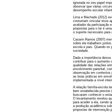
ignorada no seu papel impo
observar que várias circun
desempenho escolar infan
Lima e Machado (2012) exe
costumam vincular esse ap
avaliador da participação 
propostas para o lar é uma
o suporte necessário para 
Casarin Ramos (2007) menc
sobre ela trabalhem juntos
escola e pais. Quando os p
sociedade.
Dada a importância dessa 
contribuir para o aumento
qualidade das relações ent
envolvimento parental; con
observação em contextos pr
as boas práticas em envolv
implementada a nível int
A relação família-escola 
bem estabelecida previne 
buscaram conhecer o estado
O levantamento revelou qu
para aceder a ela, sendo q
a produção acadêmica sobr
propostas de intervenção 