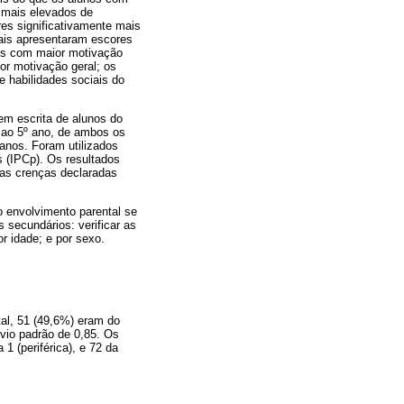
e mais elevados de
es significativamente mais
ais apresentaram escores
nos com maior motivação
or motivação geral; os
 habilidades sociais do
em escrita de alunos do
 ao 5º ano, de ambos os
 anos. Foram utilizados
s (IPCp). Os resultados
 as crenças declaradas
o envolvimento parental se
 secundários: verificar as
r idade; e por sexo.
al, 51 (49,6%) eram do
vio padrão de 0,85. Os
 (periférica), e 72 da