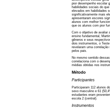
pior desempenho escolar g
habilidades sociais do qu
elevados em habilidades s
significativamente mais e
apresentaram escores sign
alunos com melhor funcion
que os alunos com pior fun
Com o objetivo de avaliar 
ensino fundamental, Marti
gêneros e seus respectivos
dois instrumentos, o Teste
revelaram uma correlação s
pelos pais.
No mesmo sentido dessas pe
correlaciona com o desempe
médias obtidas nos instru
Método
Participantes
Participaram 112 alunos do
sexo masculino e 61 (50,4
estudantes eram provenient
escola 2 (central).
Instrumentos