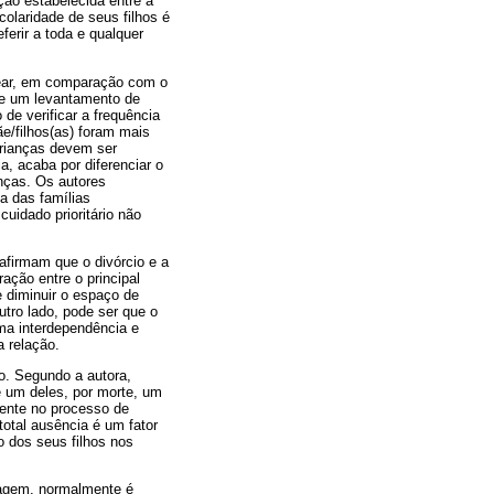
ão estabelecida entre a
colaridade de seus filhos é
ferir a toda e qualquer
lear, em comparação com o
de um levantamento de
de verificar a frequência
e/filhos(as) foram mais
crianças devem ser
a, acaba por diferenciar o
nças. Os autores
a das famílias
uidado prioritário não
afirmam que o divórcio e a
ação entre o principal
 diminuir o espaço de
utro lado, pode ser que o
uma interdependência e
a relação.
o. Segundo a autora,
e um deles, por morte, um
mente no processo de
otal ausência é um fator
 dos seus filhos nos
zagem, normalmente é