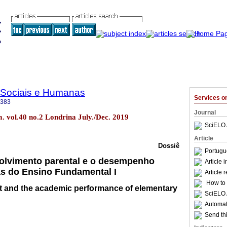
 Sociais e Humanas
Services 
0383
Journal
. vol.40 no.2 Londrina July./Dec. 2019
SciELO 
Article
Dossiê
Portugu
olvimento parental e o desempenho
Article 
as do Ensino Fundamental I
Article 
How to c
t and the academic performance of elementary
SciELO 
Automati
Send thi