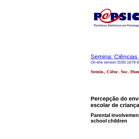
Semina: Ciências
On-line version
ISSN
1679-
Semin., Ciênc. Soc. Hum
Percepção do env
escolar de crianç
Parental involvemen
school children