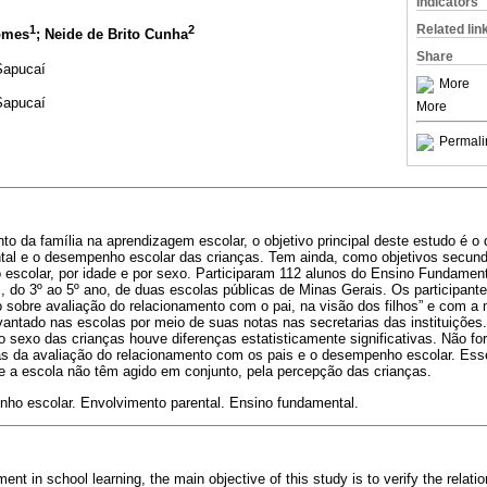
Indicators
Related lin
1
2
omes
; Neide de Brito Cunha
Share
Sapucaí
More
Sapucaí
More
Permali
o da família na aprendizagem escolar, o objetivo principal deste estudo é o d
ntal e o desempenho escolar das crianças. Tem ainda, como objetivos secun
o escolar, por idade e por sexo. Participaram 112 alunos do Ensino Fundamen
, do 3º ao 5º ano, de duas escolas públicas de Minas Gerais. Os participant
o sobre avaliação do relacionamento com o pai, na visão dos filhos” e com a 
vantado nas escolas por meio de suas notas nas secretarias das instituições
 sexo das crianças houve diferenças estatisticamente significativas. Não f
as da avaliação do relacionamento com os pais e o desempenho escolar. Esse
 e a escola não têm agido em conjunto, pela percepção das crianças.
o escolar. Envolvimento parental. Ensino fundamental.
ent in school learning, the main objective of this study is to verify the relat