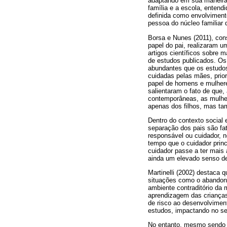
adaptando em sua maneira 
família e a escola, entend
definida como envolvimento
pessoa do núcleo familiar d
Borsa e Nunes (2011), con
papel do pai, realizaram 
artigos científicos sobre 
de estudos publicados. Os
abundantes que os estudos 
cuidadas pelas mães, prior
papel de homens e mulhere
salientaram o fato de que,
contemporâneas, as mulhere
apenas dos filhos, mas ta
Dentro do contexto social 
separação dos pais são fat
responsável ou cuidador, 
tempo que o cuidador princ
cuidador passe a ter mais 
ainda um elevado senso de 
Martinelli (2002) destaca 
situações como o abandono
ambiente contraditório da 
aprendizagem das crianças
de risco ao desenvolvimen
estudos, impactando no s
No entanto, mesmo sendo d