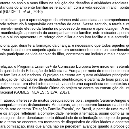
rtante no apoio a seus filhos na solução dos desafios e atividades escolare
stâncias do ambiente familiar se relacionam com a vida escolar infantil, pon
til (GUIDETTI
et al
., 2010).
mplificam que a aprendizagem da criança está associada ao acompanhament
oio sobretudo à supervisão das tarefas de casa. Nesse sentido, a tarefa su
e envolvimento efetivo da família no processo de ensino e aprendizagem. A re
 manifestação apropriada do acompanhamento familiar, este indicador aponta
que o aluno apresente um reforço domiciliar e com isto facilite a sua aprendi
iona que, durante a formação da criança, é necessário que todos aqueles q
. Esse trabalho em conjunto ajuda em um crescimento intelectual coordenado,
ais participam da vida escolar do filho, constroem um indivíduo mais capaci
relação, o Programa Erasmus+ da Comissão Europeia teve início em setembr
 da qualidade da Educação de Infância na Europa por meio do reconhecimento
re famílias e educadores. O projeto se centra em quatro atividades principais
strução de indicadores de qualidade; identificação e partilha de boas práticas
ofissionais, em nível internacional, visando uma experiência em contextos d
imento parental. A finalidade última do projeto se centra na construção de 
ernacional (GOMES; NEVES; SILVA, 2017).
tem atraído interesse de muitos pesquisadores pois, segundo Saraiva-Junges
comportamentos disfuncionais. As autoras, ao perceberem lacunas na abord
 da arte do tema “Relação Família-Escola”, no Brasil, a partir de uma revisão
e os artigos refletiram a complexidade inerente à temática, assim como as m
ue alguns deles denotaram certa dificuldade de delimitação do objeto de pes
e o tema se encontra em momento de diagnóstico de dificuldades e consta
para otimização, mas que ainda não se percebem avanços quanto a proposiç