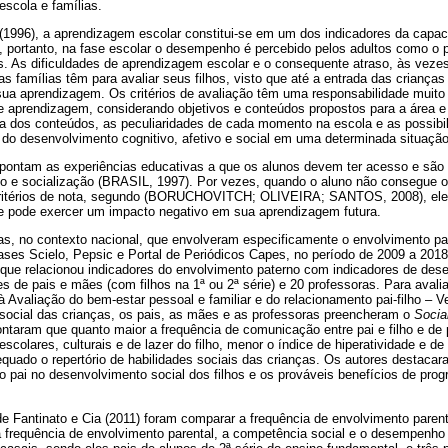
escola e famílias.
(1996), a aprendizagem escolar constitui-se em um dos indicadores da capa
 portanto, na fase escolar o desempenho é percebido pelos adultos como o pr
as. As dificuldades de aprendizagem escolar e o consequente atraso, às veze
as famílias têm para avaliar seus filhos, visto que até a entrada das criança
sua aprendizagem. Os critérios de avaliação têm uma responsabilidade muito 
 aprendizagem, considerando objetivos e conteúdos propostos para a área e p
rna dos conteúdos, as peculiaridades de cada momento na escola e as possib
 do desenvolvimento cognitivo, afetivo e social em uma determinada situação
 apontam as experiências educativas a que os alunos devem ter acesso e são
to e socialização (BRASIL, 1997). Por vezes, quando o aluno não consegue
critérios de nota, segundo (BORUCHOVITCH; OLIVEIRA; SANTOS, 2008), ele 
que pode exercer um impacto negativo em sua aprendizagem futura.
s, no contexto nacional, que envolveram especificamente o envolvimento p
ases Scielo, Pepsic e Portal de Periódicos Capes, no período de 2009 a 2018.
 que relacionou indicadores do envolvimento paterno com indicadores de des
res de pais e mães (com filhos na 1ª ou 2ª série) e 20 professoras. Para avali
Avaliação do bem-estar pessoal e familiar e do relacionamento pai-filho – V
 social das crianças, os pais, as mães e as professoras preencheram o
Socia
taram que quanto maior a frequência de comunicação entre pai e filho e de 
escolares, culturais e de lazer do filho, menor o índice de hiperatividade e d
uado o repertório de habilidades sociais das crianças. Os autores destacar
o pai no desenvolvimento social dos filhos e os prováveis benefícios de pr
e Fantinato e Cia (2011) foram comparar a frequência de envolvimento parent
 a frequência de envolvimento parental, a competência social e o desempenho 