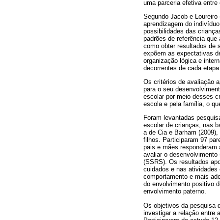
uma parceria efetiva entre 
Segundo Jacob e Loureiro 
aprendizagem do indivíduo,
possibilidades das crianç
padrões de referência que 
como obter resultados de 
expõem as expectativas de
organização lógica e inte
decorrentes de cada etapa
Os critérios de avaliação
para o seu desenvolvimen
escolar por meio desses 
escola e pela família, o 
Foram levantadas pesquisa
escolar de crianças, nas b
a de Cia e Barham (2009),
filhos. Participaram 97 pa
pais e mães responderam à 
avaliar o desenvolvimento
(SSRS). Os resultados apon
cuidados e nas atividades 
comportamento e mais adeq
do envolvimento positivo d
envolvimento paterno.
Os objetivos da pesquisa d
investigar a relação entre