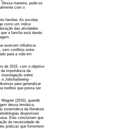
s. Dessa maneira, pode-se
tualmente com o
o familiar. As escolas
rge como um índice
alização das atividades
 que a família está dando
zagem.
ue exercem influência
 sem conflitos entre
tado para a vida em
o de 2015, com o objetivo
 da importância da
: investigação sobre
; e
Jobshadowing
-
iversos para generalizar
uma
toolbox
que possa ser
 e Wagner (2016), quando
agem dessa temática,
 sistemática da literatura.
etodologias disponíveis
quisa. Elas concluíram que
tação da necessidade de
ões práticas que fomentem