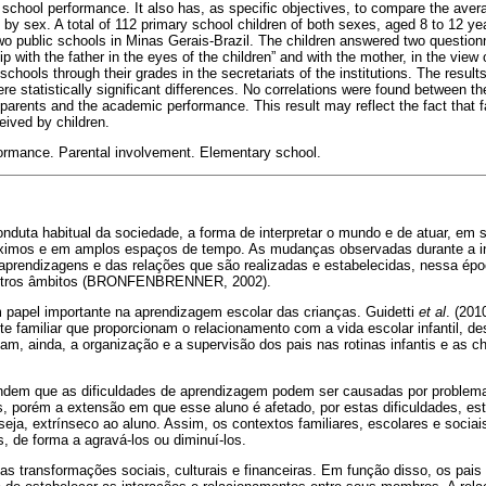
 school performance. It also has, as specific objectives, to compare the aver
by sex. A total of 112 primary school children of both sexes, aged 8 to 12 yea
 two public schools in Minas Gerais-Brazil. The children answered two question
hip with the father in the eyes of the children” and with the mother, in the view
chools through their grades in the secretariats of the institutions. The result
ere statistically significant differences. No correlations were found between t
e parents and the academic performance. This result may reflect the fact that
eived by children.
rmance. Parental involvement. Elementary school.
nduta habitual da sociedade, a forma de interpretar o mundo e de atuar, em
róximos e em amplos espaços de tempo. As mudanças observadas durante a i
prendizagens e das relações que são realizadas e estabelecidas, nessa époc
 outros âmbitos (BRONFENBRENNER, 2002).
m papel importante na aprendizagem escolar das crianças. Guidetti
et al
. (201
e familiar que proporcionam o relacionamento com a vida escolar infantil, d
ltam, ainda, a organização e a supervisão dos pais nas rotinas infantis e as 
endem que as dificuldades de aprendizagem podem ser causadas por problema
, porém a extensão em que esse aluno é afetado, por estas dificuldades, es
eja, extrínseco ao aluno. Assim, os contextos familiares, escolares e socia
 de forma a agravá-los ou diminuí-los.
elas transformações sociais, culturais e financeiras. Em função disso, os pai