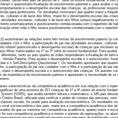
casais, sendo eles pais de alunos de 2ª série do ensino fundamental, e três
heram o questionário Avaliação do envolvimento parental e, para avaliar o rep
 comportamento e o desempenho escolar das crianças, as professoras respo
rsão para professores. Os resultados mostraram que quanto maior a frequên
res, culturais e de lazer dos filhos, maior foi o desempenho escolar das crian
atividades escolares, culturais e de lazer dos filhos estava negativamente c
ento externalizantes e positivamente correlacionada com o repertório de hab
icação entre mãe e filho estava positivamente correlacionada com o repertóri
2) examinaram as relações entre três formas do envolvimento paterno (a comu
uidados com o filho; a participação do pai nas atividades escolares, culturais 
o infantil (autoconceito e desempenho escolar) de crianças que iniciaram as
eus filhos matriculados na 1ª ou 2ª série do ensino fundamental. Para avalia
s diferentes, tanto os pais quanto as mães responderam à Avaliação do bem-es
o - Versão Paterna. Para avaliar o desempenho escolar e o autoconceito, fora
olar e o
Self-Description Questionnair I
. Os resultados apontaram que quanto
lho, a participação do pai nos cuidados com o filho e a participação do pai na
lho, maior o desempenho escolar e o autoconceito das crianças. Os autores c
vos da importância do envolvimento paterno e apontaram a necessidade de se 
homens.
liaram características da competência acadêmica em sua relação com o repert
gráficas de uma amostra de 257 crianças de 1ª a 4ª séries do ensino fundame
g System
(SSRS), que avalia também leitura e matemática, a 185 pais dessas
 Critério Brasil, utilizado para verificar o poder de compra das pessoas, sem 
classes sociais, foi usado para avaliação socioeconômica. Os resultados m
 o nível socioeconômico dos pais, maior era a competência acadêmica dos a
evados do que os meninos em competência acadêmica; quanto maior o escore
or foi sua competência acadêmica e menor o número de reprovações; os alu
apresentaram escores significativamente mais elevados de habilidades soci