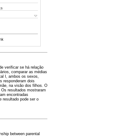
ks
nk
e verificar se há relação
dários, comparar as médias
tal I, ambos os sexos,
es responderam dois
mãe, na visão dos filhos. O
. Os resultados mostraram
oram encontradas
 resultado pode ser o
ionship between parental