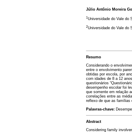
Júlio Antônio Moreira G
1
Universidade do Vale do 
2
Universidade do Vale do 
Resumo
Considerando o envolviment
entre o envolvimento pare
obtidas por escola, por an
com idades de 8 a 12 anos
questionários “Questionári
desempenho escolar foi le
que somente em relação ao
correlações entre as médi
reflexo de que as famílias
Palavras-chave:
Desempenh
Abstract
Considering family involvem