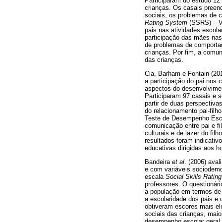
Participaram do estudo 12 
crianças. Os casais preenc
sociais, os problemas de
Rating System
(SSRS) – Ve
pais nas atividades escola
participação das mães nas 
de problemas de comportam
crianças. Por fim, a comun
das crianças.
Cia, Barham e Fontain (201
a participação do pai nos c
aspectos do desenvolviment
Participaram 97 casais e s
partir de duas perspectiva
do relacionamento pai-filh
Teste de Desempenho Esc
comunicação entre pai e fi
culturais e de lazer do fi
resultados foram indicati
educativas dirigidas aos 
Bandeira
et al
. (2006) ava
e com variáveis sociodemo
escala
Social Skills Ratin
professores. O questionário
a população em termos de 
a escolaridade dos pais e
obtiveram escores mais el
sociais das crianças, mai
desempenho escolar geral 