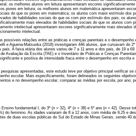
eral; os melhores alunos em leitura apresentaram escores significativament
e os piores em leitura; os melhores alunos em matemática apresentaram escor
ociais do que os piores em matemática; os alunos com maior estímulo dos p
levados de habilidades sociais do que os com pior estímulo dos pais; os alu
ificativamente mais elevados de habilidades sociais do que os alunos com pi
amento intelectual apresentaram escores significativamente mais elevados de
cionamento intelectual.
as possíveis relações entre as práticas e crenças parentais e o desempenho 
nelli e Aguena-Matsuoka (2018) investigaram 446 alunos, que cursavam do 2º
 pais. A faixa etária dos alunos variou de 7 a 11 anos e dos pais, de 19 a 69
 de Avaliação da Escrita (TAE) e o Inventário de Práticas e Crenças Parentai
ignificante e positiva de intensidade fraca entre o desempenho em escrita e
squisas apresentadas, este estudo teve por objetivo principal verificar se 
nho escolar. Mais especificamente, foram delineados os seguintes objetivos
mentos e no desempenho escolar; comparar as médias por escola; por ano; po
 Ensino fundamental I, do 3º (
n
= 32), 4º (
n
= 38) e 5º ano (
n
= 42). Desse tot
%) do feminino. As idades variaram de 8 a 12 anos, com média de 9,25 e des
es de duas escolas públicas do Sul do Estado de Minas Gerais, sendo 40 da 1