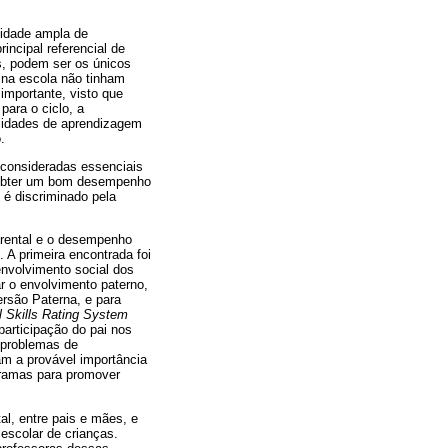
cidade ampla de
incipal referencial de
s, podem ser os únicos
s na escola não tinham
importante, visto que
ara o ciclo, a
ilidades de aprendizagem
.
 consideradas essenciais
 obter um bom desempenho
é discriminado pela
arental e o desempenho
 A primeira encontrada foi
envolvimento social dos
ar o envolvimento paterno,
ersão Paterna, e para
l Skills Rating System
participação do pai nos
e problemas de
am a provável importância
ogramas para promover
al, entre pais e mães, e
escolar de crianças.