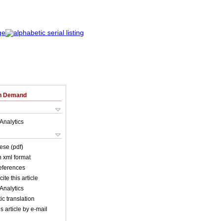
on Demand
Analytics
ese (pdf)
in xml format
references
ite this article
Analytics
c translation
s article by e-mail