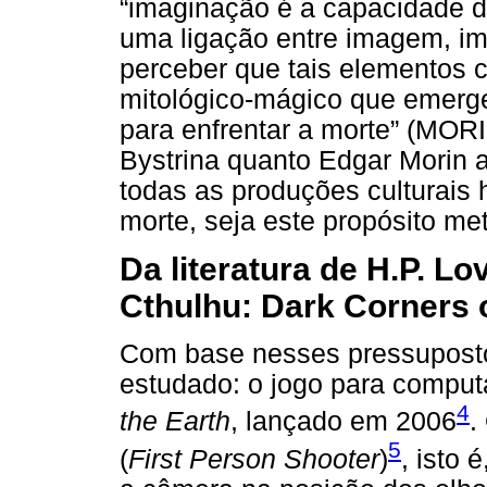
“imaginação é a capacidade de
uma ligação entre imagem, ima
perceber que tais elementos
mitológico-mágico que emerg
para enfrentar a morte” (MORI
Bystrina quanto Edgar Morin
todas as produções culturais
morte, seja este propósito met
Da literatura de H.P. Lo
Cthulhu: Dark Corners o
Com base nesses pressupostos
estudado: o jogo para compu
4
the Earth
, lançado em 2006
.
5
(
First Person Shooter
)
, isto 