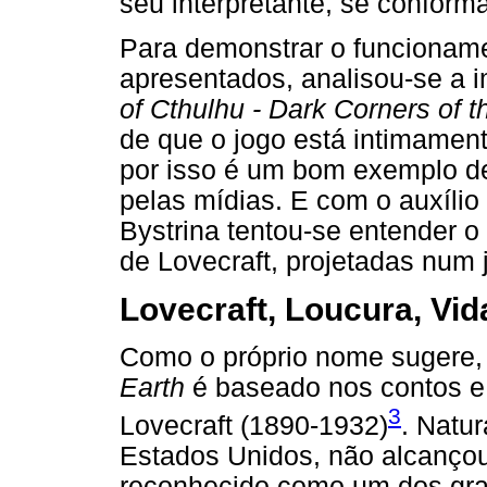
seu interpretante, se conforma
Para demonstrar o funcioname
apresentados, analisou-se a 
of Cthulhu - Dark Corners of t
de que o jogo está intimamente
por isso é um bom exemplo de
pelas mídias. E com o auxílio
Bystrina tentou-se entender o 
de Lovecraft, projetadas num j
Lovecraft, Loucura, Vid
Como o próprio nome sugere
Earth
é baseado nos contos e
3
Lovecraft (1890-1932)
. Natu
Estados Unidos, não alcanço
reconhecido como um dos gran