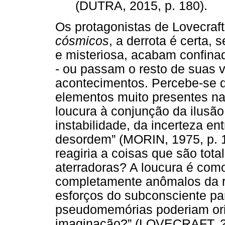
(DUTRA, 2015, p. 180).
Os protagonistas de Lovecraf
cósmicos
, a derrota é certa,
e misteriosa, acabam confina
- ou passam o resto de suas 
acontecimentos. Percebe-se q
elementos muito presentes n
loucura à conjunção da ilusã
instabilidade, da incerteza ent
desordem” (MORIN, 1975, p.
reagiria a coisas que são tota
aterradoras? A loucura é co
completamente anômalos da re
esforços do subconsciente pa
pseudomemórias poderiam orig
imaginação?” (LOVECRAFT, 20