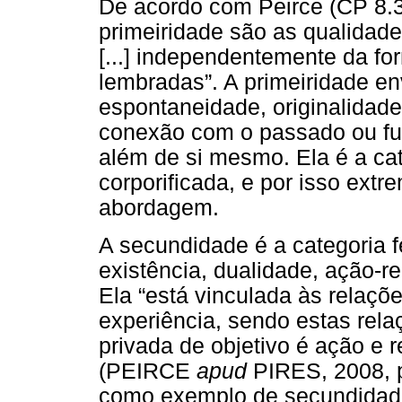
De acordo com Peirce (CP 8.32
primeiridade são as qualidad
[...] independentemente da f
lembradas”. A primeiridade en
espontaneidade, originalidade
conexão com o passado ou fut
além de si mesmo. Ela é a cate
corporificada, e por isso extre
abordagem.
A secundidade é a categoria 
existência, dualidade, ação-r
Ela “está vinculada às relaç
experiência, sendo estas rela
privada de objetivo é ação e r
(PEIRCE
apud
PIRES, 2008, p.
como exemplo de secundidade