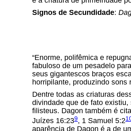
é a criatura de primeiridade p
Signos de Secundidade
:
Dag
“Enorme, polifêmica e repugn
fabuloso de um pesadelo para 
seus gigantescos braços esc
horripilante, produzindo sons
Dentre todas as criaturas des
divindade que de fato existiu
filisteus. Dagon também é cit
9
1
Juízes 16:23
, 1 Samuel 5:2
aparência de Dagon é a de um