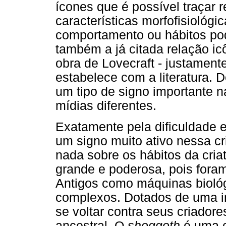
ícones que é possível traçar 
características morfofisiológ
comportamento ou hábitos pod
também a já citada relação ic
obra de Lovecraft - justamente
estabelece com a literatura. 
um tipo de signo importante n
mídias diferentes.
Exatamente pela dificuldade 
um signo muito ativo nessa c
nada sobre os hábitos da cria
grande e poderosa, pois fora
Antigos como máquinas biológ
complexos. Dotados de uma in
se voltar contra seus criadore
ancestral. O
shoggoth
é uma c