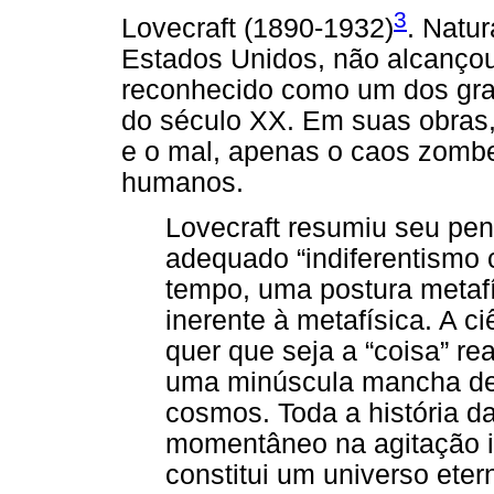
3
Lovecraft (1890-1932)
. Natu
Estados Unidos, não alcanço
reconhecido como um dos gran
do século XX. Em suas obras
e o mal, apenas o caos zombet
humanos.
Lovecraft resumiu seu pen
adequado “indiferentismo
tempo, uma postura metafís
inerente à metafísica. A c
quer que seja a “coisa” re
uma minúscula mancha de 
cosmos. Toda a história d
momentâneo na agitação i
constitui um universo etern