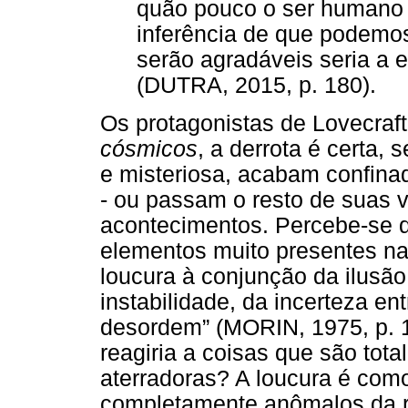
quão pouco o ser humano 
inferência de que podemos
serão agradáveis seria a 
(DUTRA, 2015, p. 180).
Os protagonistas de Lovecraf
cósmicos
, a derrota é certa,
e misteriosa, acabam confina
- ou passam o resto de suas 
acontecimentos. Percebe-se q
elementos muito presentes n
loucura à conjunção da ilusã
instabilidade, da incerteza ent
desordem” (MORIN, 1975, p.
reagiria a coisas que são tota
aterradoras? A loucura é co
completamente anômalos da re