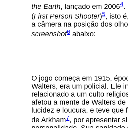
4
the Earth
, lançado em 2006
.
5
(
First Person Shooter
)
, isto 
a câmera na posição dos olho
6
screenshot
abaixo:
O jogo começa em 1915, época
Walters, era um policial. Ele 
relacionado a um culto religi
afetou a mente de Walters de
lucidez e loucura, e teve que 
7
de Arkham
, por apresentar s
personalidade. Sua sanidade 