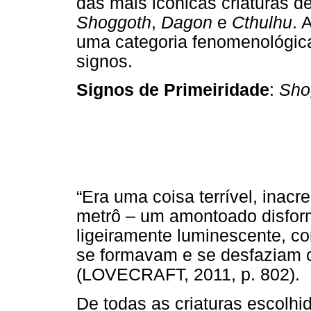
das mais icônicas criaturas d
Shoggoth
,
Dagon
e
Cthulhu
. 
uma categoria fenomenológic
signos.
Signos de Primeiridade
:
Sho
“Era uma coisa terrível, inacr
metrô – um amontoado disform
ligeiramente luminescente, c
se formavam e se desfaziam 
(LOVECRAFT, 2011, p. 802).
De todas as criaturas escolhi