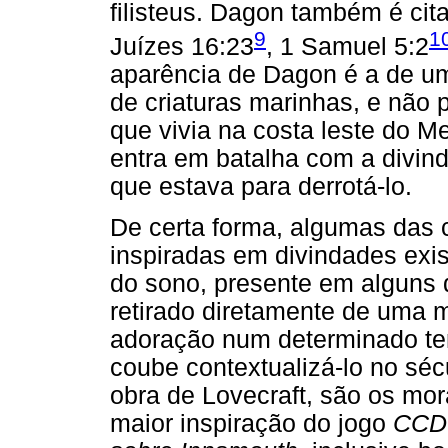
filisteus. Dagon também é cit
9
1
Juízes 16:23
, 1 Samuel 5:2
aparência de Dagon é a de um
de criaturas marinhas, e não
que vivia na costa leste do Me
entra em batalha com a divi
que estava para derrotá-lo.
De certa forma, algumas das c
inspiradas em divindades exi
do sono, presente em alguns 
retirado diretamente de uma m
adoração num determinado tem
coube contextualizá-lo no sé
obra de Lovecraft, são os mo
maior inspiração do jogo
CCD