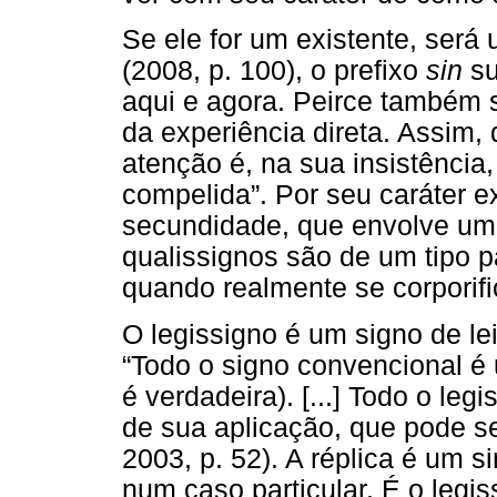
Se ele for um existente, será
(2008, p. 100), o prefixo
sin
su
aqui e agora. Peirce também 
da experiência direta. Assim
atenção é, na sua insistênci
compelida”. Por seu caráter e
secundidade, que envolve um 
qualissignos são de um tipo p
quando realmente se corporif
O legissigno é um signo de le
“Todo o signo convencional é
é verdadeira). [...] Todo o leg
de sua aplicação, que pode 
2003, p. 52). A réplica é um si
num caso particular. É o legis