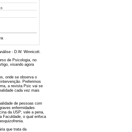
ks
nk
nálise - D.W. Winnicott.
rso de Psicologia, no
rtigo, visando agora
os, onde se observa o
intervenção. Preferimos
ma, a revista Psic vai se
ealidade cada vez mais
onalidade de pessoas com
 graves enfermidades
icina da USP; vale a pena,
ma Faculdade, o qual enfoca
esquizofrenia.
ria que trata da