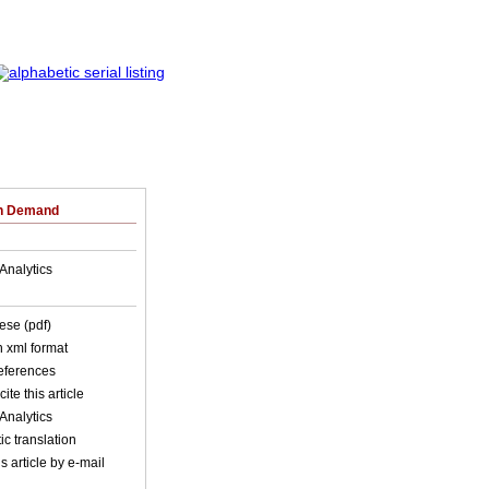
on Demand
Analytics
ese (pdf)
in xml format
references
ite this article
Analytics
c translation
s article by e-mail