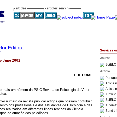
etor Editora
Services 
4
Journal
lo June 2002
SciELO 
Article
EDITORIAL
Portugu
Article 
Article 
o mais um número da PSIC Revista de Psicologia da Vetor
Ltda.
How to c
SciELO 
vo número da revista publicar artigos que possam contribuir
ento dos profissionais e dos estudantes de Psicologia e das
Automati
lhos realizados em diferentes linhas teóricas da Ciência
Send thi
mpos de atuação dos psicólogos.