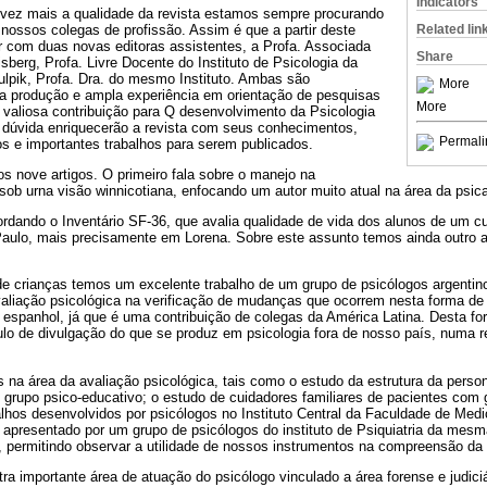
Indicators
vez mais a qualidade da revista estamos sempre procurando
nossos colegas de profissão. Assim é que a partir deste
Related lin
com duas novas editoras assistentes, a Profa. Associada
Share
sberg, Profa. Livre Docente do Instituto de Psicologia da
ulpik, Profa. Dra. do mesmo Instituto. Ambas são
More
a produção e ampla experiência em orientação de pesquisas
More
 valiosa contribuição para Q desenvolvimento da Psicologia
dúvida enriquecerão a revista com seus conhecimentos,
Permali
s e importantes trabalhos para serem publicados.
 nove artigos. O primeiro fala sobre o manejo na
, sob urna visão winnicotiana, enfocando um autor muito atual na área da psica
dando o Inventário SF-36, que avalia qualidade de vida dos alunos de um cu
Paulo, mais precisamente em Lorena. Sobre este assunto temos ainda outro a
 de crianças temos um excelente trabalho de um grupo de psicólogos argentin
aliação psicológica na verificação de mudanças que ocorrem nesta forma de 
spanhol, já que é uma contribuição de colegas da América Latina. Desta for
o de divulgação do que se produz em psicologia fora de nosso país, numa r
s na área da avaliação psicológica, tais como o estudo da estrutura da pers
e grupo psico-educativo; o estudo de cuidadores familiares de pacientes com
lhos desenvolvidos por psicólogos no Instituto Central da Faculdade de Med
 apresentado por um grupo de psicólogos do instituto de Psiquiatria da mes
ca, permitindo observar a utilidade de nossos instrumentos na compreensão da 
tra importante área de atuação do psicólogo vinculado a área forense e judiciá