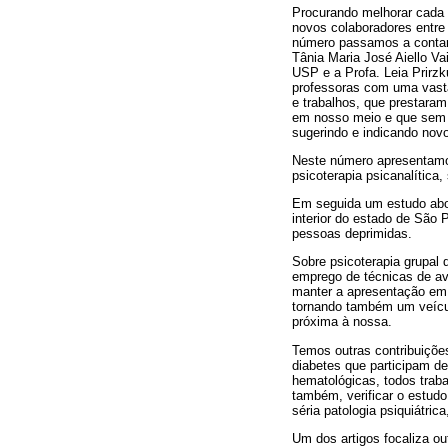
Procurando melhorar cada 
novos colaboradores entre 
número passamos a contar 
Tânia Maria José Aiello Vai
USP e a Profa. Leia Prirzk
professoras com uma vast
e trabalhos, que prestaram
em nosso meio e que sem 
sugerindo e indicando novo
Neste número apresentamos
psicoterapia psicanalítica
Em seguida um estudo abor
interior do estado de São 
pessoas deprimidas.
Sobre psicoterapia grupal
emprego de técnicas de av
manter a apresentação em e
tornando também um veícul
próxima à nossa.
Temos outras contribuiçõe
diabetes que participam d
hematológicas, todos traba
também, verificar o estudo
séria patologia psiquiátri
Um dos artigos focaliza ou