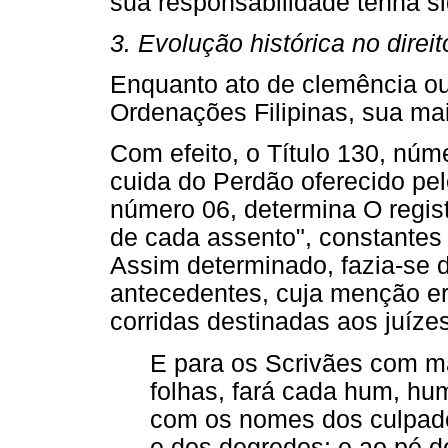
sua responsabilidade tenha si
3. Evolução histórica no direit
Enquanto ato de clemência ou 
Ordenações Filipinas, sua mai
Com efeito, o Título 130, núm
cuida do Perdão oferecido pel
número 06, determina O regist
de cada assento", constantes 
Assim determinado, fazia-se d
antecedentes, cuja menção er
corridas destinadas aos juíze
E para os Scrivães com m
folhas, fará cada hum, hu
com os nomes dos culpados
e dos degredos; e ao pé d