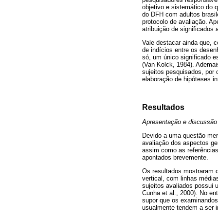
objetivo e sistemático do 
do DFH com adultos brasile
protocolo de avaliação. A
atribuição de significados
Vale destacar ainda que, c
de indícios entre os desen
só, um único significado e
(Van Kolck, 1984). Ademai
sujeitos pesquisados, por
elaboração de hipóteses int
Resultados
Apresentação e discussão
Devido a uma questão mera
avaliação dos aspectos ge
assim como as referências
apontados brevemente.
Os resultados mostraram q
vertical, com linhas média
sujeitos avaliados possui
Cunha et al., 2000). No en
supor que os examinandos 
usualmente tendem a ser in