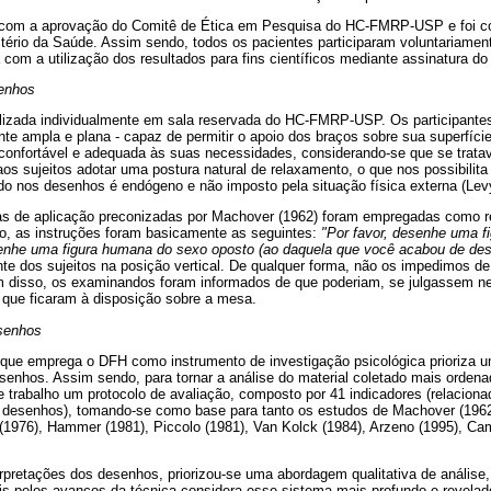
 com a aprovação do Comitê de Ética em Pesquisa do HC-FMRP-USP e foi c
tério da Saúde. Assim sendo, todos os pacientes participaram voluntariamen
com a utilização dos resultados para fins científicos mediante assinatura 
senhos
realizada individualmente em sala reservada do HC-FMRP-USP. Os participan
 ampla e plana - capaz de permitir o apoio dos braços sobre sua superfíci
onfortável e adequada às suas necessidades, considerando-se que se trata
s sujeitos adotar uma postura natural de relaxamento, o que nos possibilita 
do nos desenhos é endógeno e não imposto pela situação física externa (Lev
 de aplicação preconizadas por Machover (1962) foram empregadas como ref
, as instruções foram basicamente as seguintes:
"Por favor, desenhe uma 
senhe uma figura humana do sexo oposto (ao daquela que você acabou de des
te dos sujeitos na posição vertical. De qualquer forma, não os impedimos de
m disso, os examinandos foram informados de que poderiam, se julgassem nec
 que ficaram à disposição sobre a mesa.
esenhos
 que emprega o DFH como instrumento de investigação psicológica prioriza
desenhos. Assim sendo, para tornar a análise do material coletado mais ordena
 trabalho um protocolo de avaliação, composto por 41 indicadores (relaciona
 desenhos), tomando-se como base para tanto os estudos de Machover (1962,
(1976), Hammer (1981), Piccolo (1981), Van Kolck (1984), Arzeno (1995), Ca
erpretações dos desenhos, priorizou-se uma abordagem qualitativa de análise,
s pelos avanços da técnica considera esse sistema mais profundo e revelad