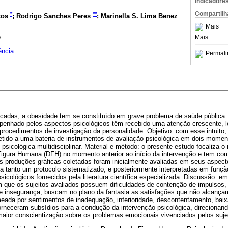
Indicadore
Compartilh
*
**
tos
; Rodrigo Sanches Peres
; Marinella S. Lima Benez
Mais
o
Mais
ência
Permali
écadas, a obesidade tem se constituído em grave problema de saúde pública. 
mpenhado pelos aspectos psicológicos têm recebido uma atenção crescente, 
procedimentos de investigação da personalidade. Objetivo: com esse intuito,
tido a uma bateria de instrumentos de avaliação psicológica em dois moment
psicológica multidisciplinar. Material e método: o presente estudo focaliza o 
gura Humana (DFH) no momento anterior ao início da intervenção e tem como 
As produções gráficas coletadas foram inicialmente avaliadas em seus aspect
ra tanto um protocolo sistematizado, e posteriormente interpretadas em função
psicológicos fornecidos pela literatura científica especializada. Discussão: em
m que os sujeitos avaliados possuem dificuldades de contenção de impulsos,
e insegurança, buscam no plano da fantasia as satisfações que não alcança
ada por sentimentos de inadequação, inferioridade, descontentamento, baixa
rneceram subsídios para a condução da intervenção psicológica, direcionan
aior conscientização sobre os problemas emocionais vivenciados pelos suje