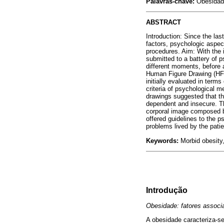
Palavras-chave:
Obesidade
ABSTRACT
Introduction: Since the la
factors, psychologic aspect
procedures. Aim: With the 
submitted to a battery of 
different moments, before a
Human Figure Drawing (HFD)
initially evaluated in term
criteria of psychological m
drawings suggested that the
dependent and insecure. Th
corporal image composed by
offered guidelines to the p
problems lived by the patie
Keywords:
Morbid obesity
Introdução
Obesidade: fatores associ
A obesidade caracteriza-s