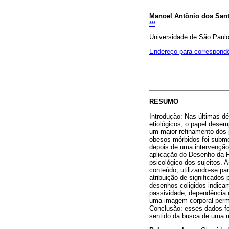
Manoel Antônio dos San
***
Universidade de São Paul
Endereço para correspond
RESUMO
Introdução: Nas últimas d
etiológicos, o papel dese
um maior refinamento dos 
obesos mórbidos foi subme
depois de uma intervenção 
aplicação do Desenho da Fi
psicológico dos sujeitos. 
conteúdo, utilizando-se pa
atribuição de significados 
desenhos coligidos indica
passividade, dependência 
uma imagem corporal perme
Conclusão: esses dados fo
sentido da busca de uma m