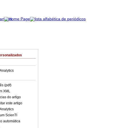
ersonalizados
Analytics
ês (pdf)
em XML
cias do artigo
tar este artigo
Analytics
lum ScienTI
o automática