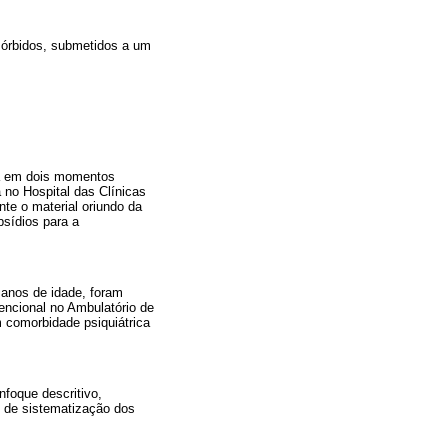
mórbidos, submetidos a um
ca em dois momentos
a no Hospital das Clínicas
te o material oriundo da
bsídios para a
 anos de idade, foram
ncional no Ambulatório de
 comorbidade psiquiátrica
nfoque descritivo,
o de sistematização dos