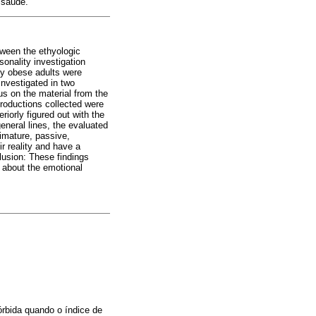
 saúde.
tween the ethyologic
sonality investigation
dy obese adults were
nvestigated in two
us on the material from the
roductions collected were
riorly figured out with the
general lines, the evaluated
 imature, passive,
r reality and have a
lusion: These findings
s about the emotional
rbida quando o índice de