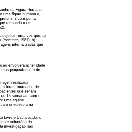
esenho da Figura Humana
he uma figura humana e,
 preto nº 2 com ponta
o que responda a um
2).
 sujeitos, uma vez que: a)
as (Hammer, 1981); b)
magens internalizadas que
eção envolveram: ter idade
emas psiquiátricos e de
triagem realizada
vista foram marcados de
s pacientes que seriam
ão de 15 semanas, com o
por uma equipe
ísica e envolveu uma
.
 Livre e Esclarecido, o
oso e voluntário da
da investigação não