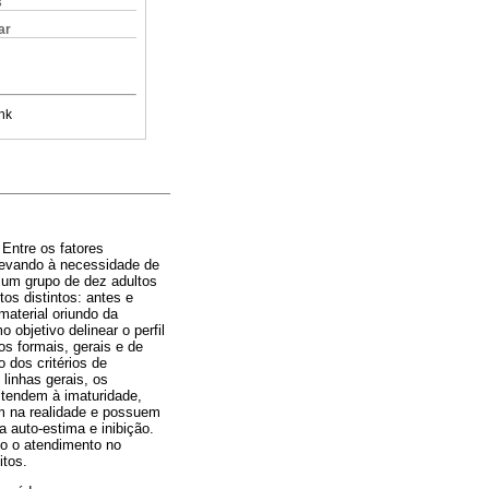
s
ar
nk
Entre os fatores
levando à necessidade de
 um grupo de dez adultos
os distintos: antes e
material oriundo da
objetivo delinear o perfil
os formais, gerais e de
 dos critérios de
 linhas gerais, os
 tendem à imaturidade,
m na realidade e possuem
 auto-estima e inibição.
do o atendimento no
itos.