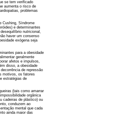
ue se tem verificado
ue aumenta o risco de
cardiopatias, problemas
 de Cushing, Síndrome
eróides) e determinantes
esequilíbrio nutricional,
de não haver um consenso
obesidade exógena seja
rminantes para a obesidade
alimentar geralmente
borar afetos e impulsos,
lém disso, a obesidade
 decorrência de repressão
s motivos, os fatores
e estratégias de
queiras (tais como amarrar
impossibilidade orgânica
u cadeiras de plástico) ou
mento, conduzem ao
esentação mental que cada
nto ainda maior das