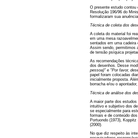
O presente estudo contou
Resolução 196/96 do Minis
formalizaram sua anuência 
Técnica de coleta dos de
A coleta do material foi 
em uma mesa razoavelmente
sentados em uma cadeira c
Assim sendo, permitimos ao
de tensão psíquica projeta
As recomendações técnicas
dos desenhos. Desse modo
pessoa)"
e
"Por favor, de
papel foram colocadas dian
inicialmente proposta. Alé
borracha e/ou o apontador,
Técnica de análise dos d
A maior parte dos estudos
intuitivo e subjetivo dos 
se especialmente para este
formais e de conteúdo dos
Portuondo (1973), Koppitz 
(2000).
No que diz respeito às int
pesquisadores responsávei