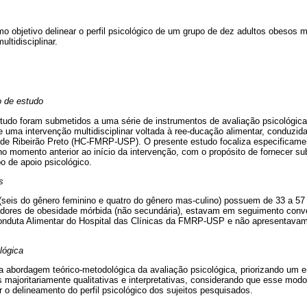
o objetivo delinear o perfil psicológico de um grupo de dez adultos obesos 
ltidisciplinar.
o de estudo
studo foram submetidos a uma série de instrumentos de avaliação psicológi
de uma intervenção multidisciplinar voltada à ree-ducação alimentar, conduzid
de Ribeirão Preto (HC-FMRP-USP). O presente estudo focaliza especificamen
no momento anterior ao início da intervenção, com o propósito de fornecer su
 de apoio psicológico.
s
 (seis do gênero feminino e quatro do gênero mas-culino) possuem de 33 a 57
dores de obesidade mórbida (não secundária), estavam em seguimento conve
onduta Alimentar do Hospital das Clínicas da FMRP-USP e não apresentavam
lógica
 abordagem teórico-metodológica da avaliação psicológica, priorizando um e
s majoritariamente qualitativas e interpretativas, considerando que esse mod
 o delineamento do perfil psicológico dos sujeitos pesquisados.