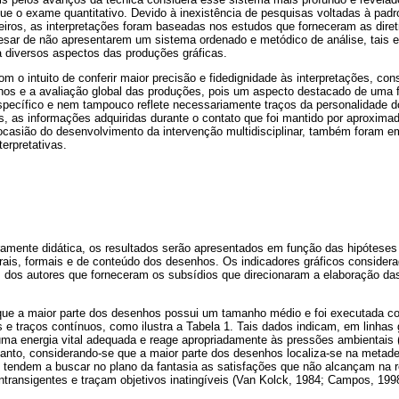
que o exame quantitativo. Devido à inexistência de pesquisas voltadas à pad
iros, as interpretações foram baseadas nos estudos que forneceram as diret
pesar de não apresentarem um sistema ordenado e metódico de análise, tais 
 a diversos aspectos das produções gráficas.
om o intuito de conferir maior precisão e fidedignidade às interpretações, co
hos e a avaliação global das produções, pois um aspecto destacado de uma fi
specífico e nem tampouco reflete necessariamente traços da personalidade do
s, as informações adquiridas durante o contato que foi mantido por aproxim
 ocasião do desenvolvimento da intervenção multidisciplinar, também foram e
erpretativas.
mente didática, os resultados serão apresentados em função das hipóteses f
rais, formais e de conteúdo dos desenhos. Os indicadores gráficos considera
 dos autores que forneceram os subsídios que direcionaram a elaboração das
ue a maior parte dos desenhos possui um tamanho médio e foi executada c
s e traços contínuos, como ilustra a Tabela 1. Tais dados indicam, em linhas 
 uma energia vital adequada e reage apropriadamente às pressões ambientais 
tanto, considerando-se que a maior parte dos desenhos localiza-se na metade
tendem a buscar no plano da fantasia as satisfações que não alcançam na 
transigentes e traçam objetivos inatingíveis (Van Kolck, 1984; Campos, 199