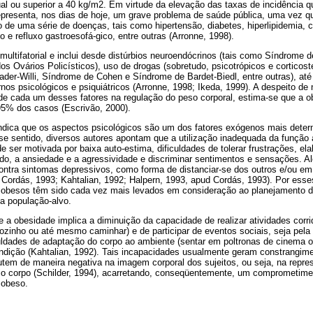
al ou superior a 40 kg/m2. Em virtude da elevação das taxas de incidência q
epresenta, nos dias de hoje, um grave problema de saúde pública, uma vez q
o de uma série de doenças, tais como hipertensão, diabetes, hiperlipidemia, 
 e refluxo gastroesofá-gico, entre outras (Arronne, 1998).
 multifatorial e inclui desde distúrbios neuroendócrinos (tais como Síndrome
s Ovários Policísticos), uso de drogas (sobretudo, psicotrópicos e corticost
der-Willi, Síndrome de Cohen e Síndrome de Bardet-Biedl, entre outras), até d
tornos psicológicos e psiquiátricos (Arronne, 1998; Ikeda, 1999). A despeito 
l de cada um desses fatores na regulação do peso corporal, estima-se que a 
95% dos casos (Escrivão, 2000).
 indica que os aspectos psicológicos são um dos fatores exógenos mais dete
se sentido, diversos autores apontam que a utilização inadequada da função 
 ser motivada por baixa auto-estima, dificuldades de tolerar frustrações, ela
edo, a ansiedade e a agressividade e discriminar sentimentos e sensações. A
ontra sintomas depressivos, como forma de distanciar-se dos outros e/ou em
d Cordás, 1993; Kahtalian, 1992; Halpern, 1993, apud Cordás, 1993). Por esse
s obesos têm sido cada vez mais levados em consideração ao planejamento d
a população-alvo.
 a obesidade implica a diminuição da capacidade de realizar atividades corri
zinho ou até mesmo caminhar) e de participar de eventos sociais, seja pela 
culdades de adaptação do corpo ao ambiente (sentar em poltronas de cinema o
ondição (Kahtalian, 1992). Tais incapacidades usualmente geram constrangi
cutem de maneira negativa na imagem corporal dos sujeitos, ou seja, na repr
rio corpo (Schilder, 1994), acarretando, conseqüentemente, um comprometime
 obeso.