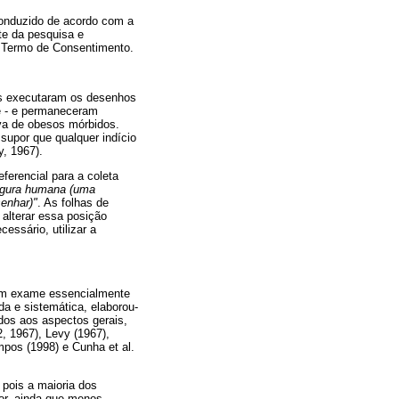
onduzido de acordo com a
te da pesquisa e
do Termo de Consentimento.
tes executaram os desenhos
e - e permaneceram
va de obesos mórbidos.
supor que qualquer indício
y, 1967).
erencial para a coleta
figura humana (uma
enhar)"
. As folhas de
 alterar essa posição
essário, utilizar a
 um exame essencialmente
da e sistemática, elaborou-
dos aos aspectos gerais,
 1967), Levy (1967),
mpos (1998) e Cunha et al.
 pois a maioria dos
or, ainda que menos