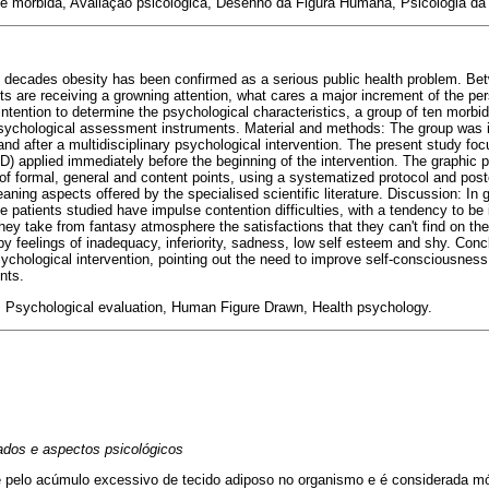
 mórbida, Avaliação psicológica, Desenho da Figura Humana, Psicologia da
st decades obesity has been confirmed as a serious public health problem. Be
s are receiving a growning attention, what cares a major increment of the per
intention to determine the psychological characteristics, a group of ten morbi
psychological assessment instruments. Material and methods: The group was i
nd after a multidisciplinary psychological intervention. The present study foc
 applied immediately before the beginning of the intervention. The graphic p
s of formal, general and content points, using a systematized protocol and poste
eaning aspects offered by the specialised scientific literature. Discussion: In 
 patients studied have impulse contention difficulties, with a tendency to be
ey take from fantasy atmosphere the satisfactions that they can't find on thei
 feelings of inadequacy, inferiority, sadness, low self esteem and shy. Conc
sychological intervention, pointing out the need to improve self-consciousnes
nts.
, Psychological evaluation, Human Figure Drawn, Health psychology.
ados e aspectos psicológicos
e pelo acúmulo excessivo de tecido adiposo no organismo e é considerada mó