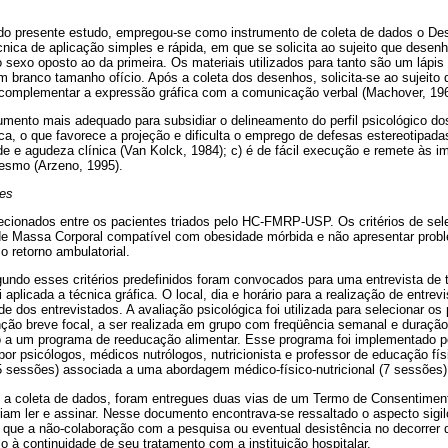
 do presente estudo, empregou-se como instrumento de coleta de dados o D
nica de aplicação simples e rápida, em que se solicita ao sujeito que desen
o sexo oposto ao da primeira. Os materiais utilizados para tanto são um lápis
em branco tamanho ofício. Após a coleta dos desenhos, solicita-se ao sujeit
de complementar a expressão gráfica com a comunicação verbal (Machover, 196
mento mais adequado para subsidiar o delineamento do perfil psicológico dos
fica, o que favorece a projeção e dificulta o emprego de defesas estereotipad
de e agudeza clínica (Van Kolck, 1984); c) é de fácil execução e remete às i
esmo (Arzeno, 1995).
tes
lecionados entre os pacientes triados pelo HC-FMRP-USP. Os critérios de sel
de Massa Corporal compatível com obesidade mórbida e não apresentar probl
o retorno ambulatorial.
undo esses critérios predefinidos foram convocados para uma entrevista de 
 aplicada a técnica gráfica. O local, dia e horário para a realização de entre
de dos entrevistados. A avaliação psicológica foi utilizada para selecionar o
ção breve focal, a ser realizada em grupo com freqüência semanal e duraç
io a um programa de reeducação alimentar. Esse programa foi implementado 
 por psicólogos, médicos nutrólogos, nutricionista e professor de educação f
15 sessões) associada a uma abordagem médico-físico-nutricional (7 sessões)
 coleta de dados, foram entregues duas vias de um Termo de Consentimento
riam ler e assinar. Nesse documento encontrava-se ressaltado o aspecto sigil
o que a não-colaboração com a pesquisa ou eventual desistência no decorrer 
zo à continuidade de seu tratamento com a instituição hospitalar.