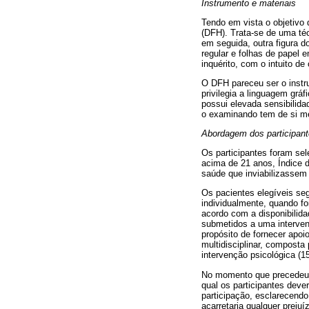
Instrumento e materiais
Tendo em vista o objetivo
(DFH). Trata-se de uma téc
em seguida, outra figura d
regular e folhas de papel 
inquérito, com o intuito 
O DFH pareceu ser o instru
privilegia a linguagem grá
possui elevada sensibilida
o examinando tem de si m
Abordagem dos participan
Os participantes foram se
acima de 21 anos, Índice 
saúde que inviabilizassem 
Os pacientes elegíveis seg
individualmente, quando foi
acordo com a disponibilida
submetidos a uma interven
propósito de fornecer apo
multidisciplinar, composta
intervenção psicológica (
No momento que precedeu a
qual os participantes deve
participação, esclarecend
acarretaria qualquer prejuí