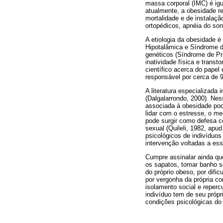
massa corporal (IMC) é igu
atualmente, a obesidade r
mortalidade e de instalaçã
ortopédicos, apnéia do sono
A etiologia da obesidade é
Hipotalâmica e Síndrome do
genéticos (Síndrome de Pra
inatividade física e trans
científico acerca do pape
responsável por cerca de 
A literatura especializada
(Dalgalarrondo, 2000). Nes
associada à obesidade pode
lidar com o estresse, o m
pode surgir como defesa c
sexual (Quileli, 1982, apu
psicológicos de indivíduo
intervenção voltadas a ess
Cumpre assinalar ainda que
os sapatos, tomar banho so
do próprio obeso, por difi
por vergonha da própria c
isolamento social e reper
indivíduo tem de seu próp
condições psicológicas do