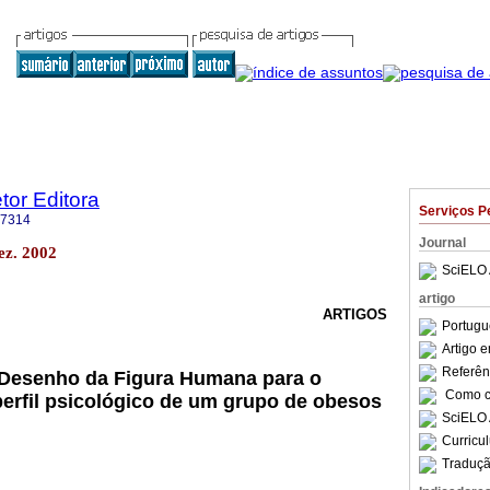
etor Editora
Serviços P
-7314
Journal
ez. 2002
SciELO 
artigo
ARTIGOS
Portugu
Artigo 
Referên
 Desenho da Figura Humana para o
Como ci
erfil psicológico de um grupo de obesos
SciELO 
Curricu
Traduçã