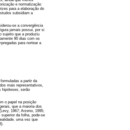
ronização e normatização
rizes para a elaboração do
estudos subsidiam a
nsiderou-se a convergência
gura jamais possui, por si
 sujeito que a produziu
adamente 90 dias com os
mpregadas para nortear a
ormuladas a partir da
dos mais representativos,
 hipóteses, serão
om o papel na posição
gerais, que a maioria dos
(Levy, 1967; Arzeno, 1995;
 superior da folha, pode-se
realidade, uma vez que
8).