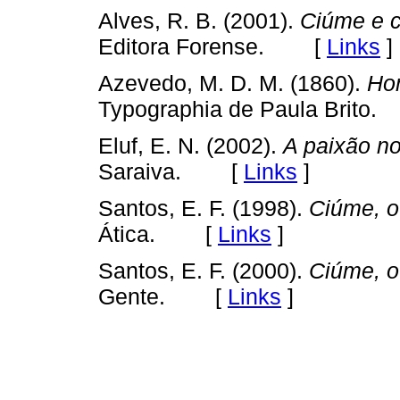
Alves, R. B. (2001).
Ciúme e c
[
Links
]
Editora Forense.
Azevedo, M. D. M. (1860).
Ho
Typographia de Paula Brito.
Eluf, E. N. (2002).
A paixão n
[
Links
]
Saraiva.
Santos, E. F. (1998).
Ciúme, o
[
Links
]
Ática.
Santos, E. F. (2000).
Ciúme, o
[
Links
]
Gente.