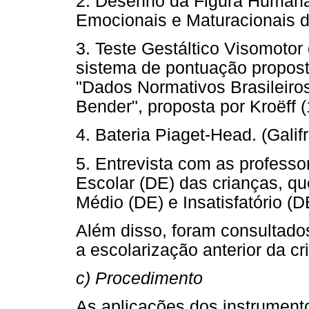
2. Desenho da Figura Humana 
Emocionais e Maturacionais d
3. Teste Gestáltico Visomotor
sistema de pontuação proposto
"Dados Normativos Brasileiro
Bender", proposta por Kroëff (
4. Bateria Piaget-Head. (Galif
5. Entrevista com as profess
Escolar (DE) das crianças, qu
Médio (DE) e Insatisfatório (D
Além disso, foram consultados
a escolarização anterior da cr
c) Procedimento
As aplicações dos instrument