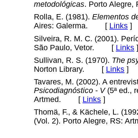
metodológicas
. Porto Alegre,
Rolla, E. (1981).
Elementos de 
[
Links
]
Aires: Galerma.
Silveira, R. M. C. (2001). Per
[
Links
São Paulo, Vetor.
Sullivan, R. S. (1970).
The psy
[
Links
]
Norton Library.
Tavares, M. (2002). A entrevist
Psicodiagnóstico - V
(5ª ed., 
[
Links
]
Artmed.
Thomä, F., & Kächele, L. (199
(Vol. 2). Porto Alegre, RS: Ar