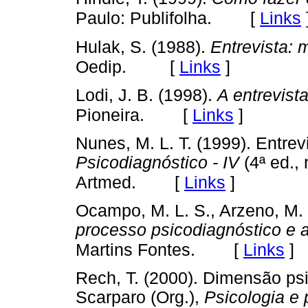
[
Links
Paulo: Publifolha.
Hulak, S. (1988).
Entrevista: 
[
Links
]
Oedip.
Lodi, J. B. (1998).
A entrevista
[
Links
]
Pioneira.
Nunes, M. L. T. (1999). Entrevi
Psicodiagnóstico - IV
(4ª ed., 
[
Links
]
Artmed.
Ocampo, M. L. S., Arzeno, M. 
processo psicodiagnóstico e a
[
Links
]
Martins Fontes.
Rech, T. (2000). Dimensão psic
Scarparo (Org.),
Psicologia e