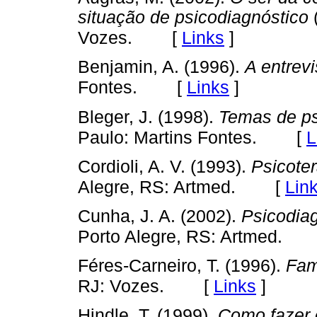
situação de psicodiagnóstico
(
[
Links
]
Vozes.
Benjamin, A. (1996).
A entrevi
[
Links
]
Fontes.
Bleger, J. (1998).
Temas de psi
[
L
Paulo: Martins Fontes.
Cordioli, A. V. (1993).
Psicote
[
Lin
Alegre, RS: Artmed.
Cunha, J. A. (2002).
Psicodiag
Porto Alegre, RS: Artmed.
Féres-Carneiro, T. (1996).
Fam
[
Links
]
RJ: Vozes.
Hindle, T. (1999).
Como fazer 