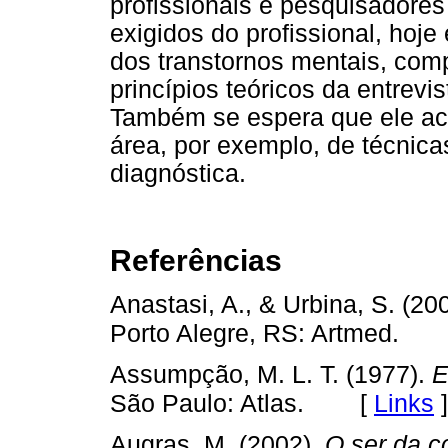
profissionais e pesquisadore
exigidos do profissional, hoj
dos transtornos mentais, com
princípios teóricos da entrevi
Também se espera que ele a
área, por exemplo, de técnica
diagnóstica.
Referências
Anastasi, A., & Urbina, S. (20
Porto Alegre, RS: Artmed.
Assumpção, M. L. T. (1977).
E
[
Links
]
São Paulo: Atlas.
Augras, M. (2002).
O ser da 