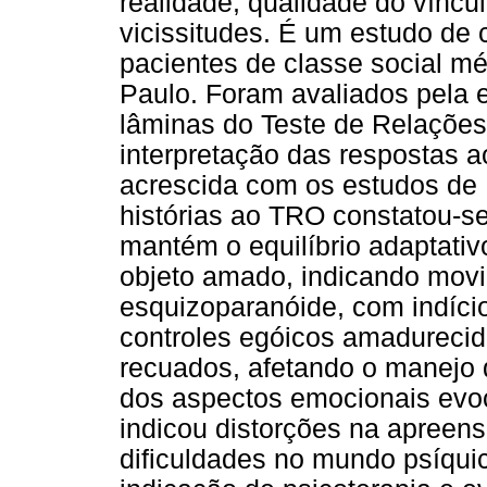
realidade; qualidade do víncu
vicissitudes. É um estudo de 
pacientes de classe social mé
Paulo. Foram avaliados pela e
lâminas do Teste de Relações 
interpretação das respostas a
acrescida com os estudos de 
histórias ao TRO constatou-se
mantém o equilíbrio adaptati
objeto amado, indicando movi
esquizoparanóide, com indício
controles egóicos amadurecido
recuados, afetando o manejo 
dos aspectos emocionais evoc
indicou distorções na apreen
dificuldades no mundo psíqui