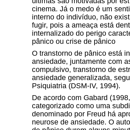
últimas são motivadas por es
cinema. Já o medo é um sent
interno do indivíduo, não exis
fugir, pois a ameaça está dent
internalizado do perigo carac
pânico ou crise de pânico
O transtorno de pânico está i
ansiedade, juntamente com as 
compulsivo, transtorno de est
ansiedade generalizada, seg
Psiquiatria (DSM-IV, 1994).
De acordo com Gabard (1998, p
categorizado como uma subdiv
denominado por Freud há ap
neurose de ansiedade. O aut