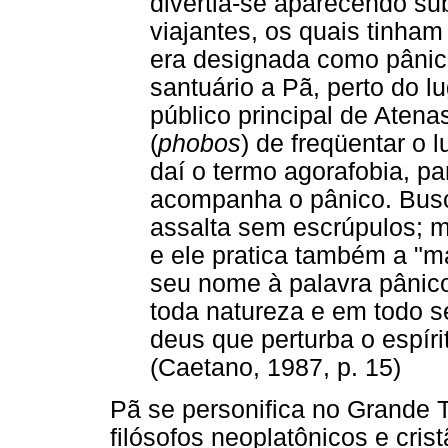
divertia-se aparecendo s
viajantes, os quais tinha
era designada como pânic
santuário a Pã, perto do l
público principal de Ate
(
phobos
) de freqüentar o l
daí o termo agorafobia, p
acompanha o pânico. Busc
assalta sem escrúpulos; m
e ele pratica também a "ma
seu nome à palavra pânico
toda natureza e em todo s
deus que perturba o espíri
(Caetano, 1987, p. 15)
Pã se personifica no Grande 
filósofos neoplatônicos e cris