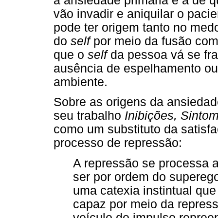
a ansiedade primária é a de q
vão invadir e aniquilar o pac
pode ter origem tanto no medo
do
self
por meio da fusão com
que o
self
da pessoa vá se fra
ausência de espelhamento ou 
ambiente.
Sobre as origens da ansiedad
seu trabalho
Inibições, Sinto
como um substituto da satisfa
processo de repressão:
A repressão se processa a
ser por ordem do superego
uma catexia instintual que
capaz por meio da repress
veículo do impulso repreens