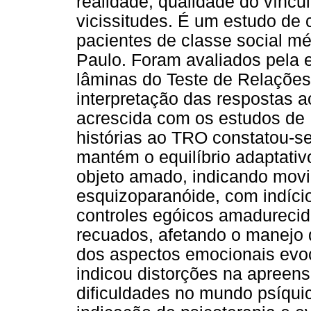
realidade; qualidade do víncu
vicissitudes. É um estudo de 
pacientes de classe social mé
Paulo. Foram avaliados pela e
lâminas do Teste de Relações 
interpretação das respostas a
acrescida com os estudos de 
histórias ao TRO constatou-se
mantém o equilíbrio adaptati
objeto amado, indicando movi
esquizoparanóide, com indício
controles egóicos amadurecido
recuados, afetando o manejo 
dos aspectos emocionais evoc
indicou distorções na apreen
dificuldades no mundo psíqui