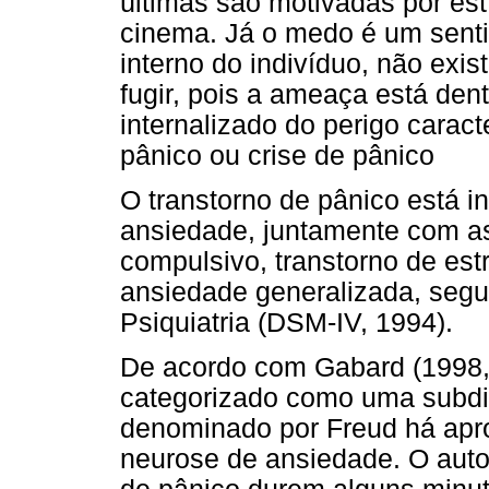
últimas são motivadas por es
cinema. Já o medo é um sent
interno do indivíduo, não exis
fugir, pois a ameaça está dent
internalizado do perigo carac
pânico ou crise de pânico
O transtorno de pânico está i
ansiedade, juntamente com as 
compulsivo, transtorno de est
ansiedade generalizada, seg
Psiquiatria (DSM-IV, 1994).
De acordo com Gabard (1998, p
categorizado como uma subdiv
denominado por Freud há ap
neurose de ansiedade. O aut