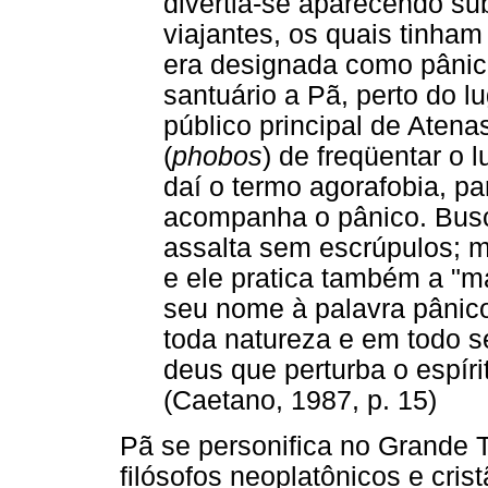
divertia-se aparecendo s
viajantes, os quais tinha
era designada como pânic
santuário a Pã, perto do l
público principal de Ate
(
phobos
) de freqüentar o l
daí o termo agorafobia, p
acompanha o pânico. Busc
assalta sem escrúpulos; m
e ele pratica também a "ma
seu nome à palavra pânico
toda natureza e em todo s
deus que perturba o espíri
(Caetano, 1987, p. 15)
Pã se personifica no Grande 
filósofos neoplatônicos e cris