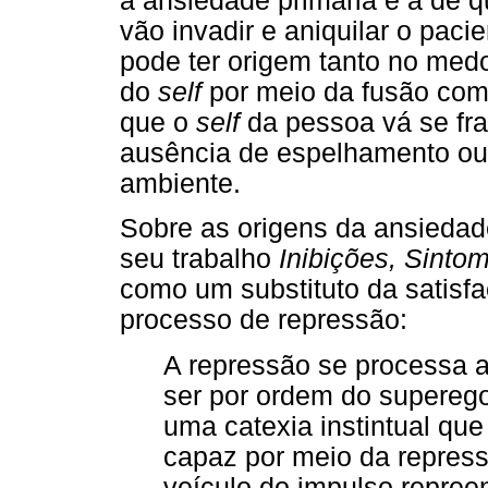
a ansiedade primária é a de q
vão invadir e aniquilar o pac
pode ter origem tanto no medo
do
self
por meio da fusão com
que o
self
da pessoa vá se fra
ausência de espelhamento ou 
ambiente.
Sobre as origens da ansiedad
seu trabalho
Inibições, Sinto
como um substituto da satisfa
processo de repressão:
A repressão se processa a
ser por ordem do superego
uma catexia instintual que
capaz por meio da repress
veículo do impulso repreens