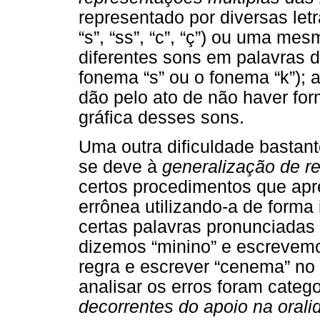
representado por diversas letr
“s”, “ss”, “c”, “ç”) ou uma me
diferentes sons em palavras di
fonema “s” ou o fonema “k”); 
dão pelo ato de não haver for
gráfica desses sons.
Uma outra dificuldade basta
se deve à
generalização de r
certos procedimentos que ap
errônea utilizando-a de form
certas palavras pronunciadas 
dizemos “minino” e escrevemo
regra e escrever “cenema” no 
analisar os erros foram cate
decorrentes do apoio na orali