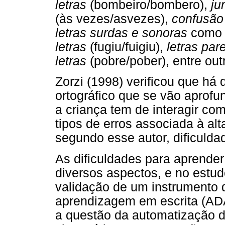
letras
(bombeiro/bombero),
ju
(às vezes/asvezes),
confusão 
letras surdas e sonoras
como t
letras
(fugiu/fuigiu),
letras par
letras
(pobre/pober), entre outr
Zorzi (1998) verificou que há
ortográfico que se vão aprof
a criança tem de interagir co
tipos de erros associada à alt
segundo esse autor, dificuld
As dificuldades para aprender
diversos aspectos, e no estud
validação de um instrumento d
aprendizagem em escrita (AD
a questão da automatização do