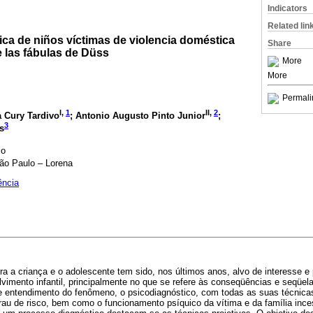
Indicators
Related lin
ica de niños víctimas de violencia doméstica
Share
e las fábulas de Düss
More
More
Permali
I,
1
II,
2
a Cury Tardivo
; Antonio Augusto Pinto Junior
;
3
s
lo
São Paulo – Lorena
ência
ra a criança e o adolescente tem sido, nos últimos anos, alvo de interesse 
imento infantil, principalmente no que se refere às conseqüências e seqüel
 e entendimento do fenômeno, o psicodiagnóstico, com todas as suas técnica
grau de risco, bem como o funcionamento psíquico da vítima e da família ince