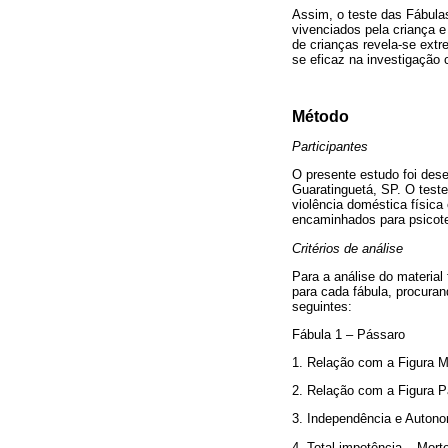
Assim, o teste das Fábulas
vivenciados pela criança e
de crianças revela-se ext
se eficaz na investigação 
Método
Participantes
O presente estudo foi dese
Guaratinguetá, SP. O teste
violência doméstica física
encaminhados para psicoter
Critérios de análise
Para a análise do material 
para cada fábula, procuran
seguintes:
Fábula 1 – Pássaro
1. Relação com a Figura Ma
2. Relação com a Figura Pa
3. Independência e Autonomi
4. Total impotência – Mort