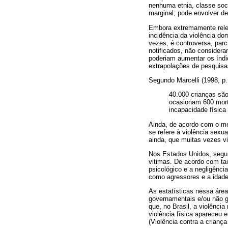
nenhuma etnia, classe socia
marginal; pode envolver de
Embora extremamente releva
incidência da violência do
vezes, é controversa, par
notificados, não consider
poderiam aumentar os índic
extrapolações de pesquisa
Segundo Marcelli (1998, p.
40.000 crianças são
ocasionam 600 morte
incapacidade física 
Ainda, de acordo com o me
se refere à violência sexu
ainda, que muitas vezes vi
Nos Estados Unidos, segun
vitimas. De acordo com tai
psicológico e a negligênci
como agressores e a idade
As estatísticas nessa área
governamentais e/ou não g
que, no Brasil, a violênci
violência física apareceu 
(Violência contra a criança