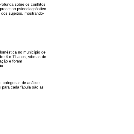
rofunda sobre os conflitos
o processo psicodiagnóstico
 dos sujeitos, mostrando-
 doméstica no município de
tre 4 e 11 anos, vitimas de
zação e foram
io.
as categorias de análise
s para cada fábula são as