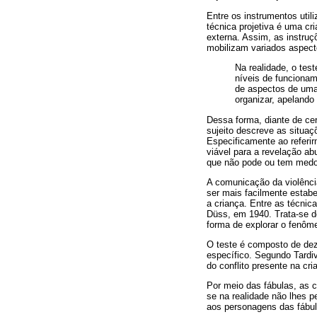
Entre os instrumentos uti
técnica projetiva é uma cr
externa. Assim, as instru
mobilizam variados aspect
Na realidade, o tes
níveis de funciona
de aspectos de uma 
organizar, apelando
Dessa forma, diante de cer
sujeito descreve as situaç
Especificamente ao referir
viável para a revelação a
que não pode ou tem medo
A comunicação da violênc
ser mais facilmente estabe
a criança. Entre as técnic
Düss, em 1940. Trata-se de
forma de explorar o fenôme
O teste é composto de dez
específico. Segundo Tardiv
do conflito presente na cri
Por meio das fábulas, as
se na realidade não lhes 
aos personagens das fábul