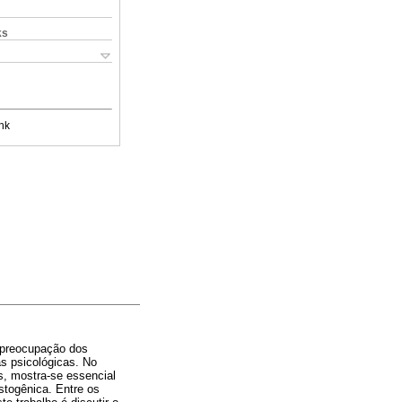
ks
nk
e preocupação dos
as psicológicas. No
s, mostra-se essencial
stogênica. Entre os