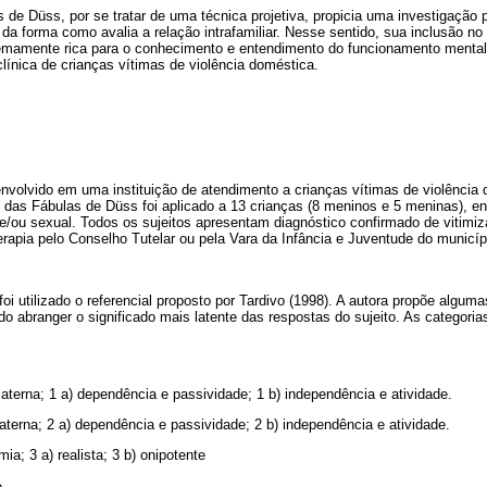
 de Düss, por se tratar de uma técnica projetiva, propicia uma investigação p
 da forma como avalia a relação intrafamiliar. Nesse sentido, sua inclusão n
remamente rica para o conhecimento e entendimento do funcionamento mental
clínica de crianças vítimas de violência doméstica.
nvolvido em uma instituição de atendimento a crianças vítimas de violência
 das Fábulas de Düss foi aplicado a 13 crianças (8 meninos e 5 meninas), en
 e/ou sexual. Todos os sujeitos apresentam diagnóstico confirmado de vitimi
apia pelo Conselho Tutelar ou pela Vara da Infância e Juventude do municíp
foi utilizado o referencial proposto por Tardivo (1998). A autora propõe algum
do abranger o significado mais latente das respostas do sujeito. As categoria
terna; 1 a) dependência e passividade; 1 b) independência e atividade.
terna; 2 a) dependência e passividade; 2 b) independência e atividade.
a; 3 a) realista; 3 b) onipotente
e