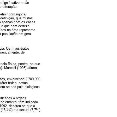
 significativo e não
 reiteração.
finir com rigor a
 definição, que muitas
lha apenas com os casos
s e que com certeza
icos na área representa
a população em geral.
cia. Os maus-tratos
umericamente, de
ncia física, porém, no que
. Marcelli (1998) afirma,
sos, envolvendo 2.700.000
áter físico, sexual,
rem-se aos pais biológicos
ificados a órgãos
no entanto, têm indicado
-1992, denotou-se que a
 (16,4%) e a sexual (7,7%)