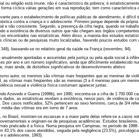
l ou religião está imune; não é característico da pobreza; é estatisticamente
 forma cíclica várias gerações em sua reprodução; tem como característica a
nte para o estabelecimento de políticas públicas de atendimento, é difícil de
méstica contra a criança e o adolescente. Primeiro porque depende da própria
cial e não consistente. Segundo, a presença da cifra negra, quando se traba
ando a existência de diversos outros que não chegam aos órgãos competente
es encontrados nas estatísticas. Além disso, a maioria dos estudos estatíst
s clínicas ou de pesquisas muito localizadas, havendo poucos estudos com 
 349), baseando-se no relatório geral da saúde na França (novembro, 94):
 anualmente apontadas e assumidas pela justiça ou pela ajuda social à infân
s por ano e um número significativo, ainda que dificilmente estabelecido n
e, mais ainda, de distúrbios significativos do desenvolvimento afetivo.
smo autor, os meninos são vítimas mais freqüentes que as meninas de violê
al, as vítimas mais freqüentes são as meninas (3 a 4 meninas para um menino)
olência sexual e violência física costumam aparecer juntas.
do Azevedo e Guerra (1998b), em 1990, encontra-se a cifra de 1.700.000 ca
s dados, as estatísticas revelam a existência, nesse país, de violência de car
a. Dos casos notificados, 52% pertencem ao sexo feminino, cerca de 3/4 refe
 média das vítimas era em torno de 7 anos.
, no Brasil, mostram-se escassas e a maior parte delas refere-se a casos not
overnamentais e originam-se de pesquisas acadêmicas. Estudos brasileiros, 
a mais praticada é a física. Numa pesquisa em Campinas, no período de 1988
em 43,1% dos casos atendidos, seguida pela negligência (23,5%), psicológica
 e o adolescente, 1993).