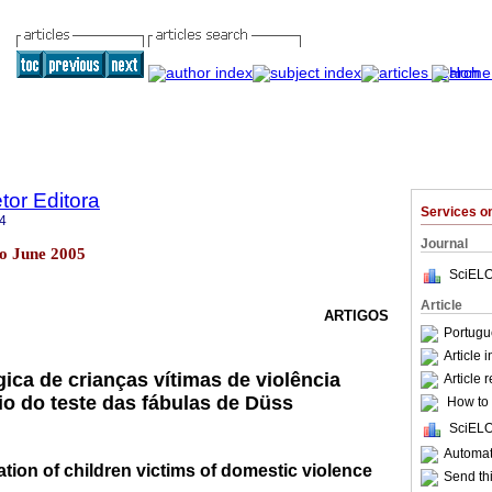
etor Editora
Services 
4
Journal
lo June 2005
SciELO
Article
ARTIGOS
Portugu
Article 
ica de crianças vítimas de violência
Article 
o do teste das fábulas de Düss
How to c
SciELO
Automati
tion of children victims of domestic violence
Send thi