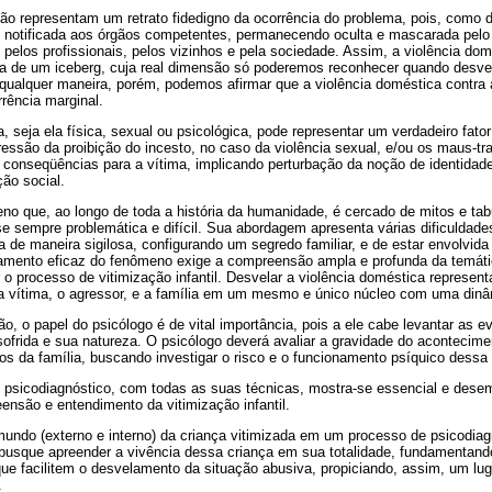
não representam um retrato fidedigno da ocorrência do problema, pois, como d
 notificada aos órgãos competentes, permanecendo oculta e mascarada pelo 
, pelos profissionais, pelos vizinhos e pela sociedade. Assim, a violência do
a de um iceberg, cuja real dimensão só poderemos reconhecer quando desvel
 qualquer maneira, porém, podemos afirmar que a violência doméstica contra 
rência marginal.
a, seja ela física, sexual ou psicológica, pode representar um verdadeiro fato
essão da proibição do incesto, no caso da violência sexual, e/ou os maus-tra
s conseqüências para a vítima, implicando perturbação da noção de identidade
ão social.
no que, ao longo de toda a história da humanidade, é cercado de mitos e tabu
se sempre problemática e difícil. Sua abordagem apresenta várias dificuldad
de maneira sigilosa, configurando um segredo familiar, e de estar envolvida
tamento eficaz do fenômeno exige a compreensão ampla e profunda da temáti
r o processo de vitimização infantil. Desvelar a violência doméstica represe
 a vítima, o agressor, e a família em um mesmo e único núcleo com uma dinâm
o, o papel do psicólogo é de vital importância, pois a ele cabe levantar as e
 sofrida e sua natureza. O psicólogo deverá avaliar a gravidade do acontecim
s da família, buscando investigar o risco e o funcionamento psíquico dessa 
 psicodiagnóstico, com todas as suas técnicas, mostra-se essencial e des
nsão e entendimento da vitimização infantil.
undo (externo e interno) da criança vitimizada em um processo de psicodiag
sque apreender a vivência dessa criança em sua totalidade, fundamentando
ue facilitem o desvelamento da situação abusiva, propiciando, assim, um lug
.