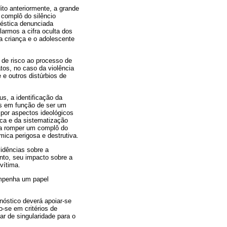
ito anteriormente, a grande
complô do silêncio
méstica denunciada
armos a cifra oculta dos
a criança e o adolescente
r de risco ao processo de
tos, no caso da violência
 e outros distúrbios de
s, a identificação da
es em função de ser um
 por aspectos ideológicos
ca e da sistematização
nta romper um complô do
ica perigosa e destrutiva.
vidências sobre a
ento, seu impacto sobre a
vítima.
empenha um papel
nóstico deverá apoiar-se
-se em critérios de
ar de singularidade para o