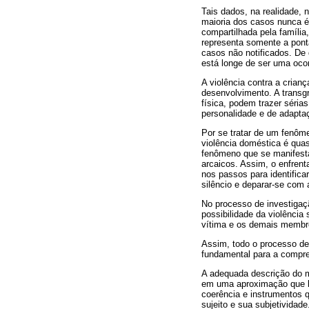
Tais dados, na realidade, 
maioria dos casos nunca é
compartilhada pela família
representa somente a pont
casos não notificados. De
está longe de ser uma ocor
A violência contra a crianç
desenvolvimento. A transgr
física, podem trazer séria
personalidade e de adaptaç
Por se tratar de um fenôme
violência doméstica é qua
fenômeno que se manifesta 
arcaicos. Assim, o enfren
nos passos para identifica
silêncio e deparar-se com
No processo de investigaçã
possibilidade da violência
vítima e os demais membro
Assim, todo o processo de
fundamental para a compree
A adequada descrição do m
em uma aproximação que bu
coerência e instrumentos q
sujeito e sua subjetividade