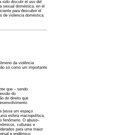
 sido discutir el uso del
a sexual doméstica, en el
ciente para descubrir el
o de violencia doméstica.
nômeno da violência
 não só como um importante
ente que – sendo
ressão do
ão do direito que
desenvolvimento.
ia (essa um espaço
uma esfera macropolítica,
 do fenômeno. O abuso–
nômicos, culturais e
iderados para uma maior
ersal e endêmico;