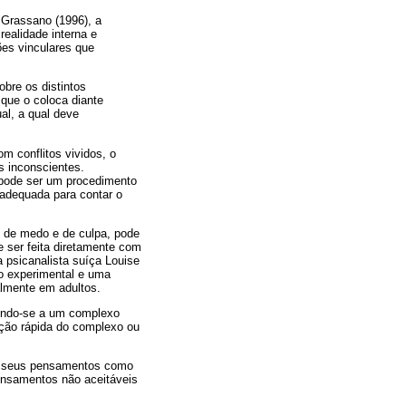
 Grassano (1996), a
realidade interna e
es vinculares que
obre os distintos
que o coloca diante
al, a qual deve
m conflitos vividos, o
s inconscientes.
s pode ser um procedimento
adequada para contar o
 de medo e de culpa, pode
e ser feita diretamente com
a psicanalista suíça Louise
ão experimental e uma
almente em adultos.
rindo-se a um complexo
cção rápida do complexo ou
 e seus pensamentos como
ensamentos não aceitáveis