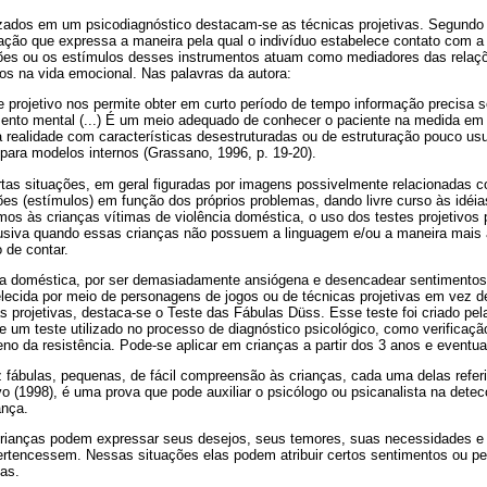
lizados em um psicodiagnóstico destacam-se as técnicas projetivas. Segundo
iação que expressa a maneira pela qual o indivíduo estabelece contato com a 
ções ou os estímulos desses instrumentos atuam como mediadores das relaçõ
os na vida emocional. Nas palavras da autora:
te projetivo nos permite obter em curto período de tempo informação precisa s
mento mental (...) É um meio adequado de conhecer o paciente na medida em 
realidade com características desestruturadas ou de estruturação pouco usu
 para modelos internos (Grassano, 1996, p. 19-20).
tas situações, em geral figuradas por imagens possivelmente relacionadas co
ões (estímulos) em função dos próprios problemas, dando livre curso às idéia
mos às crianças vítimas de violência doméstica, o uso dos testes projetivo
busiva quando essas crianças não possuem a linguagem e/ou a maneira mais 
 de contar.
ia doméstica, por ser demasiadamente ansiógena e desencadear sentimentos
lecida por meio de personagens de jogos ou de técnicas projetivas em vez d
as projetivas, destaca-se o Teste das Fábulas Düss. Esse teste foi criado pel
 um teste utilizado no processo de diagnóstico psicológico, como verificaç
no da resistência. Pode-se aplicar em crianças a partir dos 3 anos e eventu
 fábulas, pequenas, de fácil compreensão às crianças, cada uma delas refe
o (1998), é uma prova que pode auxiliar o psicólogo ou psicanalista na dete
ança.
 crianças podem expressar seus desejos, seus temores, suas necessidades
pertencessem. Nessas situações elas podem atribuir certos sentimentos ou p
as.