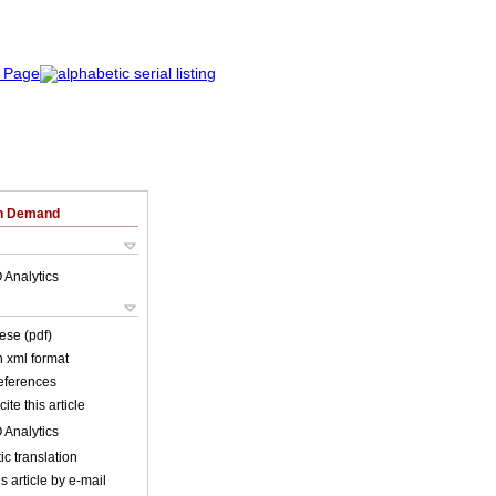
on Demand
 Analytics
ese (pdf)
in xml format
references
ite this article
 Analytics
c translation
s article by e-mail