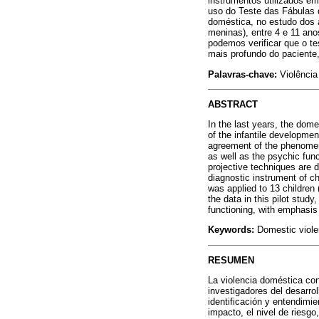
instrumentos utilizados em
uso do Teste das Fábulas 
doméstica, no estudo dos 
meninas), entre 4 e 11 ano
podemos verificar que o t
mais profundo do paciente
Palavras-chave:
Violência
ABSTRACT
In the last years, the dom
of the infantile developme
agreement of the phenomenon
as well as the psychic func
projective techniques are d
diagnostic instrument of c
was applied to 13 children
the data in this pilot study
functioning, with emphasis
Keywords:
Domestic viole
RESUMEN
La violencia doméstica con
investigadores del desarrol
identificación y entendimi
impacto, el nivel de riesgo