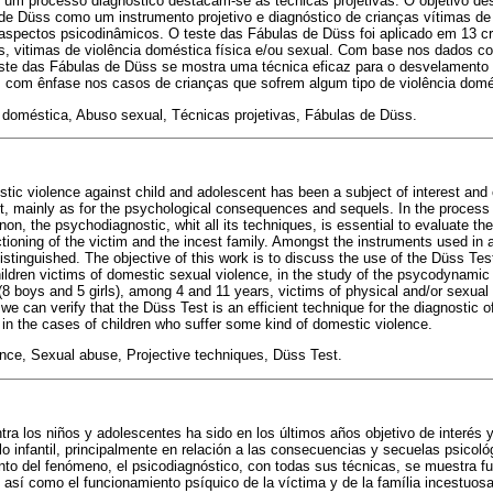
 um processo diagnóstico destacam-se as técnicas projetivas. O objetivo dest
de Düss como um instrumento projetivo e diagnóstico de crianças vítimas de 
aspectos psicodinâmicos. O teste das Fábulas de Düss foi aplicado em 13 cr
s, vitimas de violência doméstica física e/ou sexual. Com base nos dados col
este das Fábulas de Düss se mostra uma técnica eficaz para o desvelamento
, com ênfase nos casos de crianças que sofrem algum tipo de violência domé
 doméstica, Abuso sexual, Técnicas projetivas, Fábulas de Düss.
estic violence against child and adolescent has been a subject of interest and
nt, mainly as for the psychological consequences and sequels. In the process o
, the psychodiagnostic, whit all its techniques, is essential to evaluate the
tioning of the victim and the incest family. Amongst the instruments used in 
istinguished. The objective of this work is to discuss the use of the Düss Tes
hildren victims of domestic sexual violence, in the study of the psycodynami
 (8 boys and 5 girls), among 4 and 11 years, victims of physical and/or sexua
, we can verify that the Düss Test is an efficient technique for the diagnostic o
 in the cases of children who suffer some kind of domestic violence.
nce, Sexual abuse, Projective techniques, Düss Test.
tra los niños y adolescentes ha sido en los últimos años objetivo de interés 
lo infantil, principalmente en relación a las consecuencias y secuelas psicol
ento del fenómeno, el psicodiagnóstico, con todas sus técnicas, se muestra f
, así como el funcionamiento psíquico de la víctima y de la família incestuos