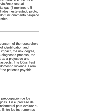
e trabalho é discutir o
violência sexual
ianças (8 meninos e 5
hidos neste estudo piloto,
 do funcionamento psíquico
stica.
 concern of the researchers
f identification and
 impact, the risk degree,
a diagnostic process, the
t as a projective and
c aspects. The Düss Test
l domestic violence. From
f the patient’s psychic
y preocupación de los
ógicas. En el proceso de
undamental para evaluar su
a. Entre los instrumentos