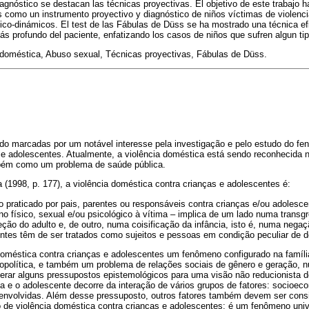
agnóstico se destacan las técnicas proyectivas. El objetivo de este trabajo ha
 como un instrumento proyectivo y diagnóstico de niños víctimas de violenci
ico-dinámicos. El test de las Fábulas de Düss se ha mostrado una técnica efi
s profundo del paciente, enfatizando los casos de niños que sufren algun tip
doméstica, Abuso sexual, Técnicas proyectivas, Fábulas de Düss.
do marcadas por um notável interesse pela investigação e pelo estudo do fe
 e adolescentes. Atualmente, a violência doméstica está sendo reconhecida
bém como um problema de saúde pública.
(1998, p. 177), a violência doméstica contra crianças e adolescentes é:
 praticado por pais, parentes ou responsáveis contra crianças e/ou adolesc
o físico, sexual e/ou psicológico à vítima – implica de um lado numa transg
eção do adulto e, de outro, numa coisificação da infância, isto é, numa negaç
ntes têm de ser tratados como sujeitos e pessoas em condição peculiar de 
doméstica contra crianças e adolescentes um fenômeno configurado na famíl
ropolítica, e também um problema de relações sociais de gênero e geração, n
derar alguns pressupostos epistemológicos para uma visão não reducionista
ça e o adolescente decorre da interação de vários grupos de fatores: socioeco
envolvidas. Além desse pressuposto, outros fatores também devem ser cons
e violência doméstica contra crianças e adolescentes: é um fenômeno univ