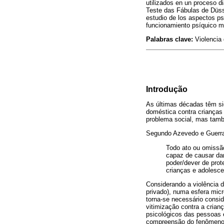
utilizados en un proceso di
Teste das Fábulas de Düss
estudio de los aspectos ps
funcionamiento psíquico má
Palabras clave:
Violencia 
Introdução
As últimas décadas têm si
doméstica contra crianças
problema social, mas tam
Segundo Azevedo e Guerra 
Todo ato ou omissão
capaz de causar dan
poder/dever de prot
crianças e adolesce
Considerando a violência 
privado), numa esfera mic
torna-se necessário consi
vitimização contra a crian
psicológicos das pessoas 
compreensão do fenômeno d