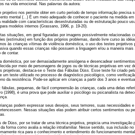
os na vida emocional. Nas palavras da autora:
te projetivo nos permite obter em curto período de tempo informação precisa s
mento mental (...) É um meio adequado de conhecer o paciente na medida em 
realidade com características desestruturadas ou de estruturação pouco usu
 para modelos internos (Grassano, 1996, p. 19-20).
tas situações, em geral figuradas por imagens possivelmente relacionadas co
ões (estímulos) em função dos próprios problemas, dando livre curso às idéia
mos às crianças vítimas de violência doméstica, o uso dos testes projetivo
busiva quando essas crianças não possuem a linguagem e/ou a maneira mais 
 de contar.
ia doméstica, por ser demasiadamente ansiógena e desencadear sentimentos
lecida por meio de personagens de jogos ou de técnicas projetivas em vez d
as projetivas, destaca-se o Teste das Fábulas Düss. Esse teste foi criado pel
 um teste utilizado no processo de diagnóstico psicológico, como verificaç
no da resistência. Pode-se aplicar em crianças a partir dos 3 anos e eventu
 fábulas, pequenas, de fácil compreensão às crianças, cada uma delas refe
o (1998), é uma prova que pode auxiliar o psicólogo ou psicanalista na dete
ança.
 crianças podem expressar seus desejos, seus temores, suas necessidades
pertencessem. Nessas situações elas podem atribuir certos sentimentos ou p
as.
 de Düss, por se tratar de uma técnica projetiva, propicia uma investigação p
 da forma como avalia a relação intrafamiliar. Nesse sentido, sua inclusão n
remamente rica para o conhecimento e entendimento do funcionamento mental