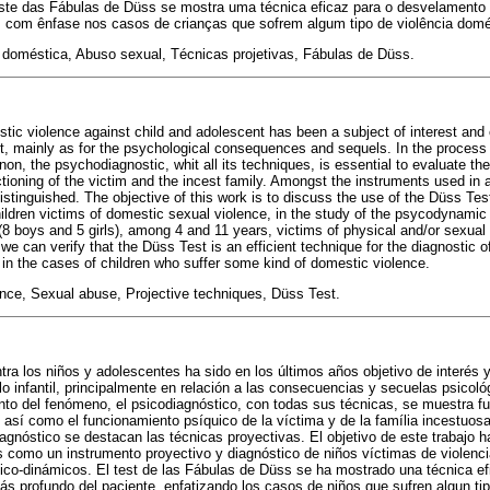
este das Fábulas de Düss se mostra uma técnica eficaz para o desvelamento
, com ênfase nos casos de crianças que sofrem algum tipo de violência domé
 doméstica, Abuso sexual, Técnicas projetivas, Fábulas de Düss.
estic violence against child and adolescent has been a subject of interest and
nt, mainly as for the psychological consequences and sequels. In the process o
, the psychodiagnostic, whit all its techniques, is essential to evaluate the
tioning of the victim and the incest family. Amongst the instruments used in 
istinguished. The objective of this work is to discuss the use of the Düss Tes
hildren victims of domestic sexual violence, in the study of the psycodynami
 (8 boys and 5 girls), among 4 and 11 years, victims of physical and/or sexua
, we can verify that the Düss Test is an efficient technique for the diagnostic o
 in the cases of children who suffer some kind of domestic violence.
nce, Sexual abuse, Projective techniques, Düss Test.
tra los niños y adolescentes ha sido en los últimos años objetivo de interés 
lo infantil, principalmente en relación a las consecuencias y secuelas psicol
ento del fenómeno, el psicodiagnóstico, con todas sus técnicas, se muestra f
, así como el funcionamiento psíquico de la víctima y de la família incestuos
agnóstico se destacan las técnicas proyectivas. El objetivo de este trabajo ha
 como un instrumento proyectivo y diagnóstico de niños víctimas de violenci
ico-dinámicos. El test de las Fábulas de Düss se ha mostrado una técnica efi
s profundo del paciente, enfatizando los casos de niños que sufren algun tip