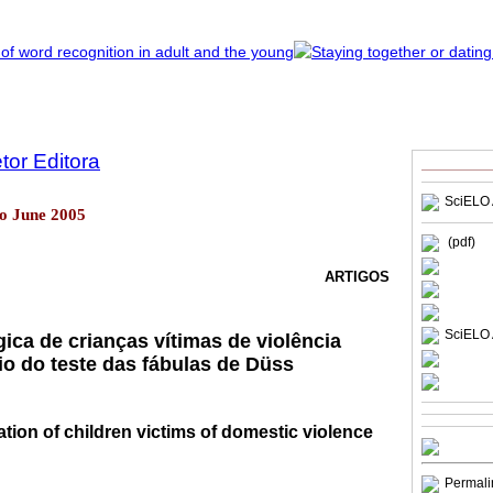
etor Editora
SciELO 
lo June 2005
(pdf)
ARTIGOS
SciELO 
ica de crianças vítimas de violência
o do teste das fábulas de Düss
tion of children victims of domestic violence
Permali