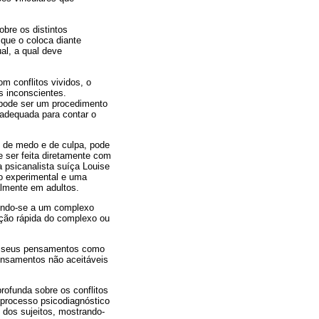
obre os distintos
que o coloca diante
al, a qual deve
m conflitos vividos, o
s inconscientes.
s pode ser um procedimento
adequada para contar o
 de medo e de culpa, pode
e ser feita diretamente com
a psicanalista suíça Louise
ão experimental e uma
almente em adultos.
rindo-se a um complexo
cção rápida do complexo ou
 e seus pensamentos como
ensamentos não aceitáveis
rofunda sobre os conflitos
o processo psicodiagnóstico
 dos sujeitos, mostrando-