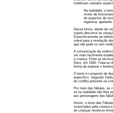
mobilizam variados aspect
Na realidade, o tes
níveis de funciona
de aspectos de uma 
organizar, apelando
Dessa forma, diante de cer
sujeito descreve as situaç
Especificamente ao referir
viável para a revelação a
que não pode ou tem medo
A comunicação da violênc
ser mais facilmente estabe
a criança. Entre as técnic
Düss, em 1940. Trata-se de
forma de explorar o fenôme
O teste é composto de dez
específico. Segundo Tardiv
do conflito presente na cri
Por meio das fábulas, as
se na realidade não lhes 
aos personagens das fábul
Assim, o teste das Fábulas
vivenciados pela criança e
de crianças revela-se ext