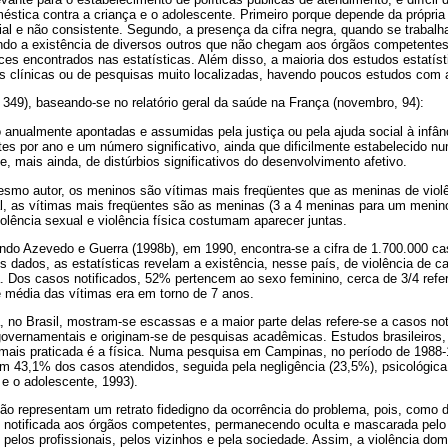
méstica contra a criança e o adolescente. Primeiro porque depende da própria
cial e não consistente. Segundo, a presença da cifra negra, quando se traba
ando a existência de diversos outros que não chegam aos órgãos competente
es encontrados nas estatísticas. Além disso, a maioria dos estudos estatíst
s clínicas ou de pesquisas muito localizadas, havendo poucos estudos com 
 349), baseando-se no relatório geral da saúde na França (novembro, 94):
 anualmente apontadas e assumidas pela justiça ou pela ajuda social à infân
s por ano e um número significativo, ainda que dificilmente estabelecido n
e, mais ainda, de distúrbios significativos do desenvolvimento afetivo.
smo autor, os meninos são vítimas mais freqüentes que as meninas de violê
al, as vítimas mais freqüentes são as meninas (3 a 4 meninas para um menino)
olência sexual e violência física costumam aparecer juntas.
do Azevedo e Guerra (1998b), em 1990, encontra-se a cifra de 1.700.000 ca
s dados, as estatísticas revelam a existência, nesse país, de violência de car
a. Dos casos notificados, 52% pertencem ao sexo feminino, cerca de 3/4 refe
 média das vítimas era em torno de 7 anos.
, no Brasil, mostram-se escassas e a maior parte delas refere-se a casos not
overnamentais e originam-se de pesquisas acadêmicas. Estudos brasileiros, 
a mais praticada é a física. Numa pesquisa em Campinas, no período de 1988
em 43,1% dos casos atendidos, seguida pela negligência (23,5%), psicológica
 e o adolescente, 1993).
não representam um retrato fidedigno da ocorrência do problema, pois, como d
 notificada aos órgãos competentes, permanecendo oculta e mascarada pelo 
, pelos profissionais, pelos vizinhos e pela sociedade. Assim, a violência do