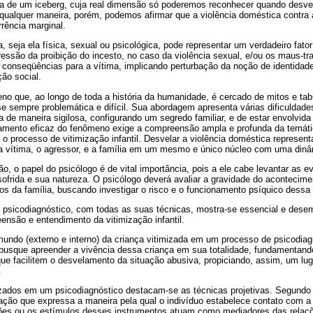
a de um iceberg, cuja real dimensão só poderemos reconhecer quando desvel
 qualquer maneira, porém, podemos afirmar que a violência doméstica contra 
rência marginal.
a, seja ela física, sexual ou psicológica, pode representar um verdadeiro fato
essão da proibição do incesto, no caso da violência sexual, e/ou os maus-tra
s conseqüências para a vítima, implicando perturbação da noção de identidade
ão social.
no que, ao longo de toda a história da humanidade, é cercado de mitos e tabu
se sempre problemática e difícil. Sua abordagem apresenta várias dificuldad
de maneira sigilosa, configurando um segredo familiar, e de estar envolvida
tamento eficaz do fenômeno exige a compreensão ampla e profunda da temáti
r o processo de vitimização infantil. Desvelar a violência doméstica represe
 a vítima, o agressor, e a família em um mesmo e único núcleo com uma dinâm
o, o papel do psicólogo é de vital importância, pois a ele cabe levantar as e
 sofrida e sua natureza. O psicólogo deverá avaliar a gravidade do acontecim
s da família, buscando investigar o risco e o funcionamento psíquico dessa 
 psicodiagnóstico, com todas as suas técnicas, mostra-se essencial e des
nsão e entendimento da vitimização infantil.
undo (externo e interno) da criança vitimizada em um processo de psicodiag
sque apreender a vivência dessa criança em sua totalidade, fundamentando
ue facilitem o desvelamento da situação abusiva, propiciando, assim, um lug
.
lizados em um psicodiagnóstico destacam-se as técnicas projetivas. Segundo
iação que expressa a maneira pela qual o indivíduo estabelece contato com a 
ções ou os estímulos desses instrumentos atuam como mediadores das relaçõ