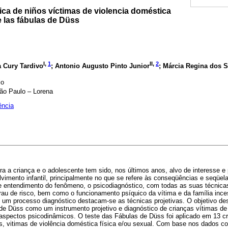
ica de niños víctimas de violencia doméstica
e las fábulas de Düss
I,
1
II,
2
a Cury Tardivo
; Antonio Augusto Pinto Junior
; Márcia Regina dos 
lo
São Paulo – Lorena
ência
ra a criança e o adolescente tem sido, nos últimos anos, alvo de interesse 
imento infantil, principalmente no que se refere às conseqüências e seqüel
 e entendimento do fenômeno, o psicodiagnóstico, com todas as suas técnica
grau de risco, bem como o funcionamento psíquico da vítima e da família ince
 um processo diagnóstico destacam-se as técnicas projetivas. O objetivo dest
de Düss como um instrumento projetivo e diagnóstico de crianças vítimas de 
aspectos psicodinâmicos. O teste das Fábulas de Düss foi aplicado em 13 cr
s, vitimas de violência doméstica física e/ou sexual. Com base nos dados col