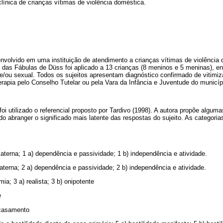
clínica de crianças vítimas de violência doméstica.
nvolvido em uma instituição de atendimento a crianças vítimas de violência
 das Fábulas de Düss foi aplicado a 13 crianças (8 meninos e 5 meninas), en
 e/ou sexual. Todos os sujeitos apresentam diagnóstico confirmado de vitimi
apia pelo Conselho Tutelar ou pela Vara da Infância e Juventude do municíp
foi utilizado o referencial proposto por Tardivo (1998). A autora propõe algum
do abranger o significado mais latente das respostas do sujeito. As categoria
terna; 1 a) dependência e passividade; 1 b) independência e atividade.
terna; 2 a) dependência e passividade; 2 b) independência e atividade.
a; 3 a) realista; 3 b) onipotente
e
 casamento