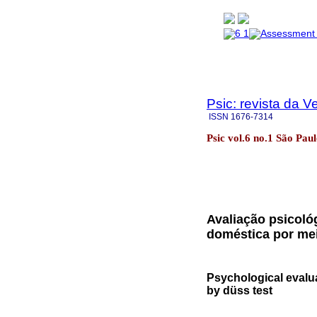
Psic: revista da V
ISSN
1676-7314
Psic vol.6 no.1 São Pau
Avaliação psicológ
doméstica por mei
Psychological evalua
by düss test