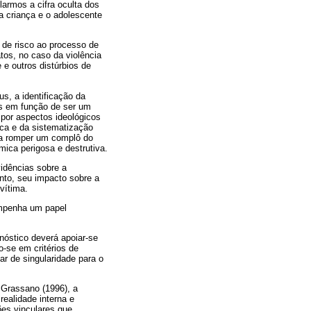
armos a cifra oculta dos
a criança e o adolescente
r de risco ao processo de
tos, no caso da violência
 e outros distúrbios de
s, a identificação da
es em função de ser um
 por aspectos ideológicos
ca e da sistematização
nta romper um complô do
ica perigosa e destrutiva.
vidências sobre a
ento, seu impacto sobre a
vítima.
empenha um papel
nóstico deverá apoiar-se
-se em critérios de
ar de singularidade para o
 Grassano (1996), a
realidade interna e
es vinculares que