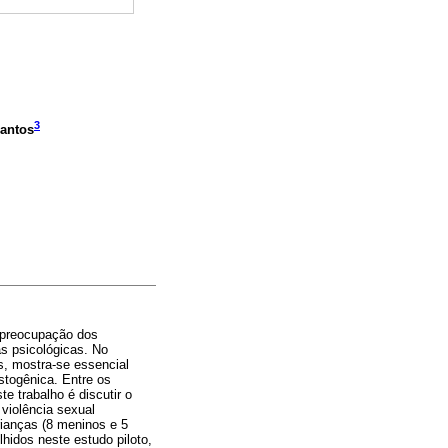
3
Santos
e preocupação dos
as psicológicas. No
s, mostra-se essencial
stogênica. Entre os
e trabalho é discutir o
violência sexual
ianças (8 meninos e 5
hidos neste estudo piloto,