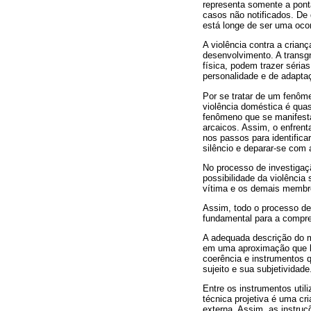
representa somente a pont
casos não notificados. De
está longe de ser uma ocor
A violência contra a crianç
desenvolvimento. A transgr
física, podem trazer séria
personalidade e de adaptaç
Por se tratar de um fenôme
violência doméstica é qua
fenômeno que se manifesta 
arcaicos. Assim, o enfren
nos passos para identifica
silêncio e deparar-se com
No processo de investigaçã
possibilidade da violência
vítima e os demais membro
Assim, todo o processo de
fundamental para a compree
A adequada descrição do m
em uma aproximação que bu
coerência e instrumentos q
sujeito e sua subjetividade
Entre os instrumentos uti
técnica projetiva é uma cr
externa. Assim, as instru