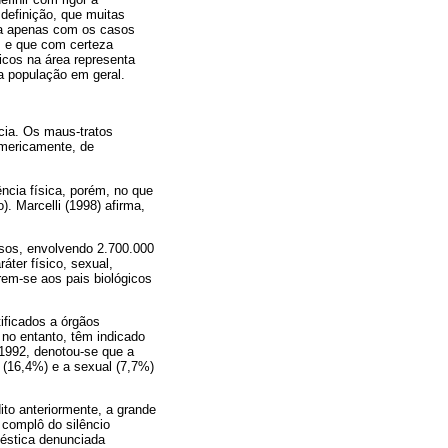
 definição, que muitas
lha apenas com os casos
s e que com certeza
icos na área representa
a população em geral.
cia. Os maus-tratos
umericamente, de
ncia física, porém, no que
. Marcelli (1998) afirma,
sos, envolvendo 2.700.000
áter físico, sexual,
rem-se aos pais biológicos
ificados a órgãos
no entanto, têm indicado
-1992, denotou-se que a
 (16,4%) e a sexual (7,7%)
ito anteriormente, a grande
complô do silêncio
méstica denunciada