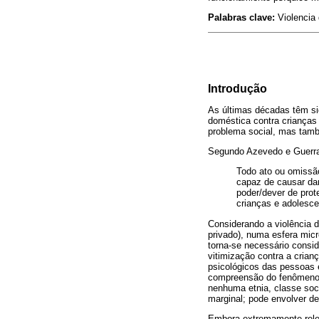
Palabras clave:
Violencia 
Introdução
As últimas décadas têm si
doméstica contra crianças
problema social, mas tam
Segundo Azevedo e Guerra 
Todo ato ou omissão
capaz de causar dan
poder/dever de prot
crianças e adolesce
Considerando a violência 
privado), numa esfera mic
torna-se necessário consi
vitimização contra a crian
psicológicos das pessoas 
compreensão do fenômeno d
nenhuma etnia, classe socia
marginal; pode envolver de
Embora extremamente releva