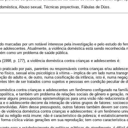
doméstica, Abuso sexual, Técnicas proyectivas, Fábulas de Düss.
do marcadas por um notável interesse pela investigação e pelo estudo do fe
 e adolescentes. Atualmente, a violência doméstica está sendo reconhecida
bém como um problema de saúde pública.
(1998, p. 177), a violência doméstica contra crianças e adolescentes é:
 praticado por pais, parentes ou responsáveis contra crianças e/ou adolesc
o físico, sexual e/ou psicológico à vítima – implica de um lado numa transg
eção do adulto e, de outro, numa coisificação da infância, isto é, numa negaç
ntes têm de ser tratados como sujeitos e pessoas em condição peculiar de 
doméstica contra crianças e adolescentes um fenômeno configurado na famíl
ropolítica, e também um problema de relações sociais de gênero e geração, n
derar alguns pressupostos epistemológicos para uma visão não reducionista
ça e o adolescente decorre da interação de vários grupos de fatores: socioeco
envolvidas. Além desse pressuposto, outros fatores também devem ser cons
e violência doméstica contra crianças e adolescentes: é um fenômeno univ
l ou religião está imune; não é característico da pobreza; é estatisticamente
 forma cíclica várias gerações em sua reprodução; tem como característica a
nte para o estabelecimento de políticas públicas de atendimento, é difícil de