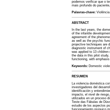
podemos verificar que o t
mais profundo do paciente
Palavras-chave:
Violência
ABSTRACT
In the last years, the dom
of the infantile developme
agreement of the phenomenon
as well as the psychic func
projective techniques are d
diagnostic instrument of c
was applied to 13 children
the data in this pilot study
functioning, with emphasis
Keywords:
Domestic viole
RESUMEN
La violencia doméstica con
investigadores del desarrol
identificación y entendimi
impacto, el nivel de riesgo
utilizados en un proceso di
Teste das Fábulas de Düss
estudio de los aspectos ps
funcionamiento psíquico má