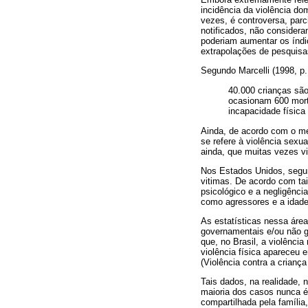
incidência da violência do
vezes, é controversa, par
notificados, não consider
poderiam aumentar os índic
extrapolações de pesquisa
Segundo Marcelli (1998, p.
40.000 crianças são
ocasionam 600 morte
incapacidade física 
Ainda, de acordo com o me
se refere à violência sexu
ainda, que muitas vezes vi
Nos Estados Unidos, segun
vitimas. De acordo com tai
psicológico e a negligênci
como agressores e a idade
As estatísticas nessa área
governamentais e/ou não g
que, no Brasil, a violênci
violência física apareceu 
(Violência contra a criança
Tais dados, na realidade, 
maioria dos casos nunca é
compartilhada pela família