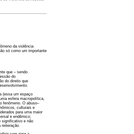
nômeno da violência
 não só como um importante
ente que – sendo
ressão do
ão do direito que
desenvolvimento.
ia (essa um espaço
uma esfera macropolítica,
 do fenômeno. O abuso–
nômicos, culturais e
iderados para uma maior
ersal e endêmico;
 significativo e não
 reiteração.
finir com rigor a