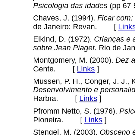
Psicologia das idades
(pp 67-
Chaves, J. (1994).
Ficar com:
[
Link
de Janeiro: Revan.
Elkind, D. (1972).
Crianças e 
sobre Jean Piaget
. Rio de Jan
Montgomery, M. (2000).
Dez 
[
Links
]
Gente.
Mussen, P. H., Conger, J. J., 
Desenvolvimento e personalid
[
Links
]
Harbra.
Pfromm Netto, S. (1976).
Psic
[
Links
]
Pioneira.
Stengel, M. (2003).
Obsceno é 