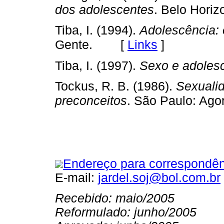
dos adolescentes
. Belo Hori
Tiba, I. (1994).
Adolescência: 
[
Links
]
Gente.
Tiba, I. (1997).
Sexo e adoles
Tockus, R. B. (1986).
Sexualid
preconceitos
. São Paulo: Ago
Endereço para correspondên
E-mail:
jardel.soj@bol.com.br
Recebido: maio/2005
Reformulado: junho/2005