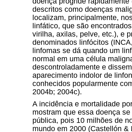
doença progride rapidamente 
descritos como doenças mali
localizam, principalmente, no
linfático, que são encontrado
virilha, axilas, pelve, etc.),
denominados linfócitos (INCA
linfomas se dá quando um linf
normal em uma célula maligna
descontroladamente e dissemi
aparecimento indolor de linf
conhecidos popularmente com
2004b; 2004c).
A incidência e mortalidade po
mostram que essa doença se 
pública, pois 10 milhões de n
mundo em 2000 (Castellón & B