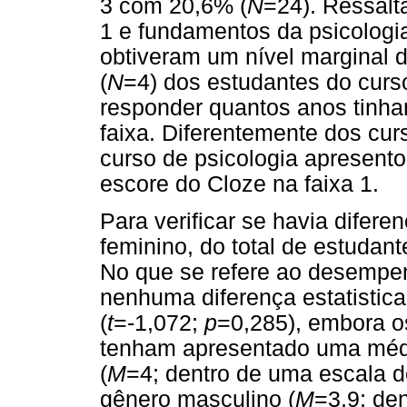
3 com 20,6% (
N
=24). Ressalta
1 e fundamentos da psicologia
obtiveram um nível marginal d
(
N
=4) dos estudantes do curs
responder quantos anos tinh
faixa. Diferentemente dos curs
curso de psicologia apresento
escore do Cloze na faixa 1.
Para verificar se havia difer
feminino, do total de estudant
No que se refere ao desempen
nenhuma diferença estatistica
(
t
=-1,072;
p
=0,285), embora o
tenham apresentado uma médi
(
M
=4; dentro de uma escala d
gênero masculino (
M
=3,9; de