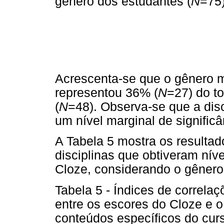
gênero dos estudantes (
N
=75)
Acrescenta-se que o gênero m
representou 36% (
N
=27) do t
(
N
=48). Observa-se que a dis
um nível marginal de significâ
A Tabela 5 mostra os resultad
disciplinas que obtiveram nív
Cloze, considerando o gênero
Tabela 5 - Índices de correlaç
entre os escores do Cloze e
conteúdos específicos do curs