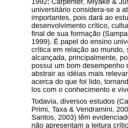
1992; Carpenter, Miyake & Jus
universitário considera-se a 
importantes, pois dará ao est
desenvolvimento crítico, cultu
final de sua formação (Sampai
1999). É papel do ensino univ
crítica em relação ao mundo, 
alcançada, principalmente, por
possui um bom desempenho n
abstrair as idéias mais releva
acerca do que foi lido, torna
los com o conhecimento e vivê
Todavia, diversos estudos (Car
Primi, Taxa & Vendramini, 2002
Santos, 2003) têm evidenciado
não apresentam a leitura crít