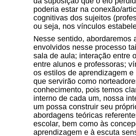
da suposição que o elo perdi
poderia estar na conexão/arti
cognitivas dos sujeitos (prof
ou seja, nos vínculos estabel
Nesse sentido, abordaremos a
envolvidos nesse processo ta
sala de aula; interação entr
entre alunos e professoras; ví
os estilos de aprendizagem e
que servirão como norteadore
conhecimento, pois temos cla
interno de cada um, nossa int
um possa construir seu própr
abordagens teóricas referent
escolar, bem como às concepç
aprendizagem e à escuta sens