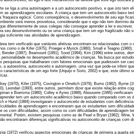
te se liga a uma autoimagem e a um autoconceito positivo, e que isto tem efe
m as aprendizagens escolares. A criança que tem um autoconceito baixo te
a 'fraqueza egóica'. Como conseqüência, o desenvolvimento de seu ego ficará
ambiente será menos proveitosa, considerando que o ego não tem domínio d
ue diferentemente de seus colegas não consegue aprender a ler e escrever, 
ra seu desenvolvimento ou se uma criança que tem um ego fragilizado não v
gia suficiente nas atividades de aprendizagem.
da área tem verificado que variáveis afetivas encontram-se relacionadas com
hos como o de Kifer (1975); Proeger e Myrick (1980); Small e Teagno (1980); 
; Bender (1987); Beamount (1991); Sood (1994); Kim (1996) entre outros, dem
da personalidade no desempenho acadêmico de crianças. Na busca por estud
 as pesquisas que trabalharam com fatores emocionais que pudessem ser car
, a autoestima, autoconceito e autoimagem, uma vez que pode-se inferir que
características de um ego forte (Urquijo e Sisto, 2002) e que, este último se
icaz.
ey (1970), Kifer (1975), Covington e Omelich (1979), Burns (1982), Byrne (
), Leondari (1993), entre outros, permitem dizer que existe relação entre co
pman e Boersma (1980); Colley e Ayres (1988); Abouserie (1995) verificaram
ra aprender tem um autoconceito acadêmico baixo quando comparado com os 
drich e Hund (1984) investigaram o autoconceito de estudantes com deficiênci
ficuldades de aprendizagem e encontraram que os estudantes sem dificulda
e os com dificuldades, assim como os com dificuldades de aprendizagem te
 mental. Porém, existem pesquisas como as de Pearl e Bryan (1982); Wine,
o encontraram diferenças significativas no autoconceito de crianças com di
igi (1972) verificou aspectos emocionais de crianças de primeira a quarta s