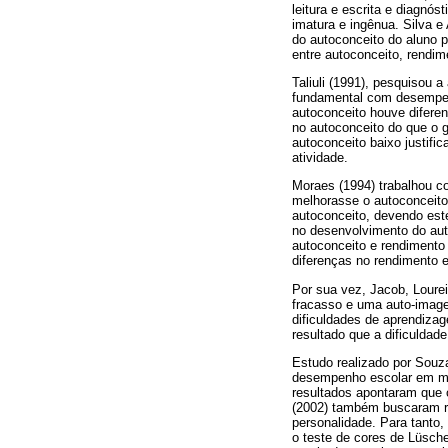
leitura e escrita e diagnós
imatura e ingênua. Silva e
do autoconceito do aluno pe
entre autoconceito, rendim
Taliuli (1991), pesquisou 
fundamental com desempenho
autoconceito houve difere
no autoconceito do que o 
autoconceito baixo justifi
atividade.
Moraes (1994) trabalhou co
melhorasse o autoconceito,
autoconceito, devendo est
no desenvolvimento do aut
autoconceito e rendimento 
diferenças no rendimento e
Por sua vez, Jacob, Loure
fracasso e uma auto-imagem
dificuldades de aprendizag
resultado que a dificuldad
Estudo realizado por Souza
desempenho escolar em mat
resultados apontaram que 
(2002) também buscaram re
personalidade. Para tanto, 
o teste de cores de Lüsch