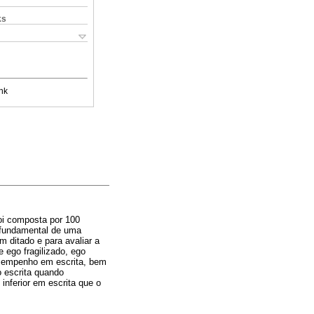
ks
nk
oi composta por 100
o fundamental de uma
m ditado e para avaliar a
e ego fragilizado, ego
esempenho em escrita, bem
 escrita quando
nferior em escrita que o