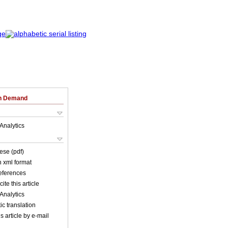
on Demand
Analytics
ese (pdf)
in xml format
references
ite this article
Analytics
c translation
s article by e-mail