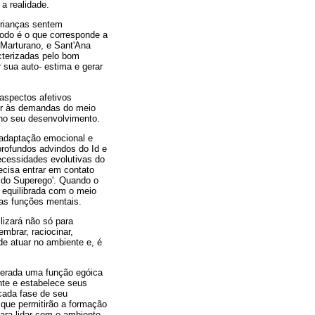
a realidade.
 crianças sentem
íodo é o que corresponde a
 Marturano, e Sant'Ana
cterizadas pelo bom
 sua auto- estima e gerar
aspectos afetivos
er às demandas do meio
 no seu desenvolvimento.
 adaptação emocional e
profundos advindos do Id e
ecessidades evolutivas do
ecisa entrar em contato
z do Superego'. Quando o
 equilibrada com o meio
 as funções mentais.
lizará não só para
mbrar, raciocinar,
de atuar no ambiente e, é
derada uma função egóica
nte e estabelece seus
cada fase de seu
que permitirão a formação
ara lidar com o ambiente.