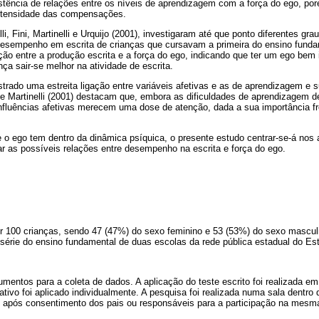
istência de relações entre os níveis de aprendizagem com a força do ego, po
intensidade das compensações.
li, Fini, Martinelli e Urquijo (2001), investigaram até que ponto diferentes gra
desempenho em escrita de crianças que cursavam a primeira do ensino funda
ção entre a produção escrita e a força do ego, indicando que ter um ego bem
nça sair-se melhor na atividade de escrita.
ado uma estreita ligação entre variáveis afetivas e as de aprendizagem e s
e Martinelli (2001) destacam que, embora as dificuldades de aprendizagem 
 influências afetivas merecem uma dose de atenção, dada a sua importância f
o ego tem dentro da dinâmica psíquica, o presente estudo centrar-se-á nos a
ar as possíveis relações entre desempenho na escrita e força do ego.
r 100 crianças, sendo 47 (47%) do sexo feminino e 53 (53%) do sexo masculi
 série do ensino fundamental de duas escolas da rede pública estadual do Es
rumentos para a coleta de dados. A aplicação do teste escrito foi realizada 
ativo foi aplicado individualmente. A pesquisa foi realizada numa sala dentro 
s, após consentimento dos pais ou responsáveis para a participação na mesm