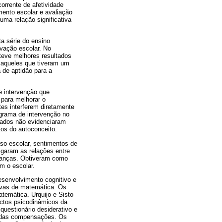
corrente de afetividade
mento escolar e avaliação
 uma relação significativa
a série do ensino
ovação escolar. No
teve melhores resultados
 aqueles que tiveram um
a de aptidão para a
e intervenção que
 para melhorar o
es interferem diretamente
grama de intervenção no
ltados não evidenciaram
tos do autoconceito.
so escolar, sentimentos de
igaram as relações entre
crianças. Obtiveram como
om o escolar.
desenvolvimento cognitivo e
rovas de matemática. Os
temática. Urquijo e Sisto
ectos psicodinâmicos da
 questionário desiderativo e
de das compensações. Os