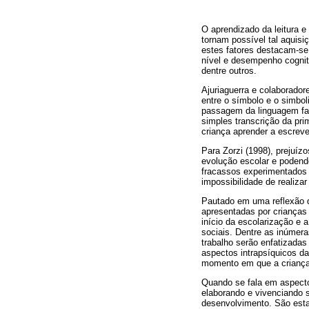
O aprendizado da leitura e
tornam possível tal aquisi
estes fatores destacam-se
nível e desempenho cogniti
dentre outros.
Ajuriaguerra e colaborado
entre o símbolo e o simbol
passagem da linguagem fal
simples transcrição da pri
criança aprender a escreve
Para Zorzi (1998), prejuíz
evolução escolar e podend
fracassos experimentados 
impossibilidade de realizar
Pautado em uma reflexão qu
apresentadas por crianças 
início da escolarização e 
sociais. Dentre as inúmera
trabalho serão enfatizadas
aspectos intrapsíquicos d
momento em que a criança 
Quando se fala em aspecto
elaborando e vivenciando s
desenvolvimento. São esta