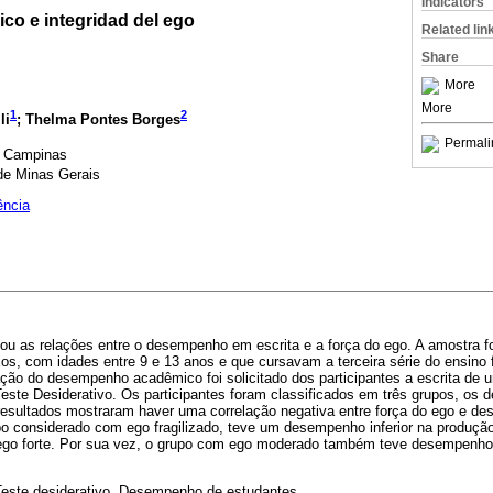
Indicators
o e integridad del ego
Related lin
Share
More
More
1
2
li
; Thelma Pontes Borges
Permali
e Campinas
de Minas Gerais
ência
gou as relações entre o desempenho em escrita e a força do ego. A amostra f
os, com idades entre 9 e 13 anos e que cursavam a terceira série do ensin
ação do desempenho acadêmico foi solicitado dos participantes a escrita de u
Teste Desiderativo. Os participantes foram classificados em três grupos, os d
resultados mostraram haver uma correlação negativa entre força do ego e d
o considerado com ego fragilizado, teve um desempenho inferior na produção
o forte. Por sua vez, o grupo com ego moderado também teve desempenho i
Teste desiderativo, Desempenho de estudantes.