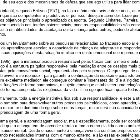
, de seu ego e dos mecanismos de defesa que seu ego utiliza para lidar com 
infantil, segundo Erikson (1971), na faixa etária entre seis e doze anos, as
 que são competentes e produtivas e, por isso, desejam aprender. Esse per
s objetivos principais o aprendizado da escrita. Segundo Linhares, Parreira,
 bem sucedido nas tarefas psicossociais, onde as responsabilidades são cara
sulta em dificuldades de aceitação desta criança pelos outros, podendo afetar
nto.
após um levantamento sobre as pesquisas relacionadas ao fracasso escolar e 
de aprendizagem escolar, a capacidade da criança de adaptar-se e respond
ar suas aquisições e esta situação implica em custo emocional que repercute
996), que a instância psíquica responsável pelas trocas com o meio e pela
go é a estrutura psíquica responsável pela mediação entre os desejos mais 
tas pela convivência social, representadas pelo superego. O ego surge de n
reviver e se reproduzir para garantir a continuação da espécie e para isto pr
 excelente mediador, ele consegue dominar a 'insensatez do Id' e a 'rigide
s funções de forma harmoniosa, o sujeito consegue estabelecer uma relação
de forma apropriada às exigências da vida. É no ego que ficam quase todas
almente, toda a energia instintiva fica sob sua responsabilidade, e este a uti
mo também para desenvolver outros processos psicológicos, como aprender, le
nto maior for o domínio do ego sobre estas forças, maior será sua capacidade 
a aprendizagem de uma forma geral.
rma geral, e a aprendizagem escolar, mais especificamente, pode ser consi
de que a criança tem de aprender retrata a forma como ela lida com o ambie
 saúde mental. Desde o nascimento a criança vivencia conflitos próprios de 
ando necessidades internas com o mundo externo, e são essas experiências 
u autoconceito, do ego e dos mecanismos de defesa que este ego utilizará p