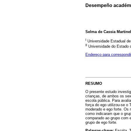
Desempeño académic
Selma de Cassia Martinel
I
Universidade Estadual d
II
Universidade do Estado 
Endereço para correspond
RESUMO
O presente estudo investi
crianças, de ambos os sex
escola pública. Para avali
força do ego utilizou-se o 
moderado e ego forte. Os 
como indicaram que o grup
comparado ao grupo com eg
grupo de ego forte.
Palavras-chave:
Escrita, 