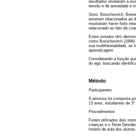
resultados revelaram a ex
tensão e de ansiedade e 
Sisto, Boruchovitch, Brenel
estariam relacionados ao 
mostraram haver forte rela
relacionado ao fato da cria
Estes estudos têm demonstr
como Boruchovitch (1994) 
sua multifatorialidade, as
aprendizagem.
Considerando a função que 
do ego, buscando identific
Método
Participantes
A amostra foi composta po
13 anos, estudantes de 3°
Procedimentos
Foram utilizados dois inst
crianças e o Teste Desider
horário de aula dos aluno