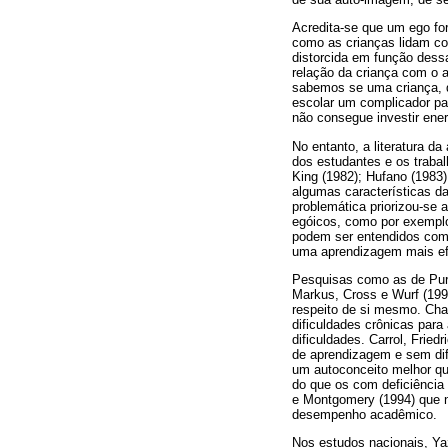
Acredita-se que um ego for
como as crianças lidam co
distorcida em função dess
relação da criança com o 
sabemos se uma criança, q
escolar um complicador pa
não consegue investir ener
No entanto, a literatura 
dos estudantes e os trabal
King (1982); Hufano (1983)
algumas características 
problemática priorizou-se
egóicos, como por exemplo
podem ser entendidos como 
uma aprendizagem mais ef
Pesquisas como as de Purk
Markus, Cross e Wurf (1990
respeito de si mesmo. Cha
dificuldades crônicas pa
dificuldades. Carrol, Frie
de aprendizagem e sem di
um autoconceito melhor qu
do que os com deficiência
e Montgomery (1994) que nã
desempenho acadêmico.
Nos estudos nacionais, Yaz