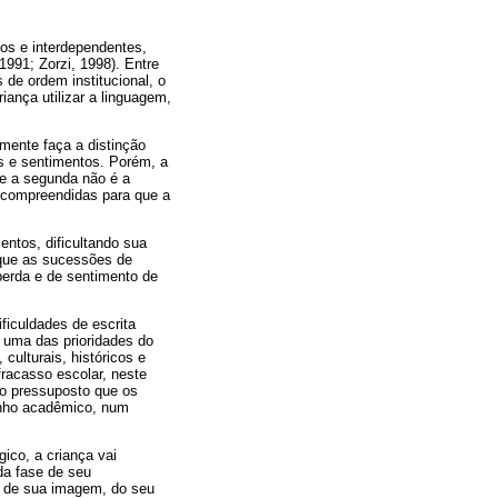
tos e interdependentes,
1991; Zorzi, 1998). Entre
de ordem institucional, o
iança utilizar a linguagem,
mente faça a distinção
os e sentimentos. Porém, a
ue a segunda não é a
r compreendidas para que a
entos, dificultando sua
 que as sucessões de
perda e de sentimento de
ficuldades de escrita
é uma das prioridades do
culturais, históricos e
fracasso escolar, neste
 do pressuposto que os
enho acadêmico, num
ico, a criança vai
da fase de seu
, de sua imagem, do seu