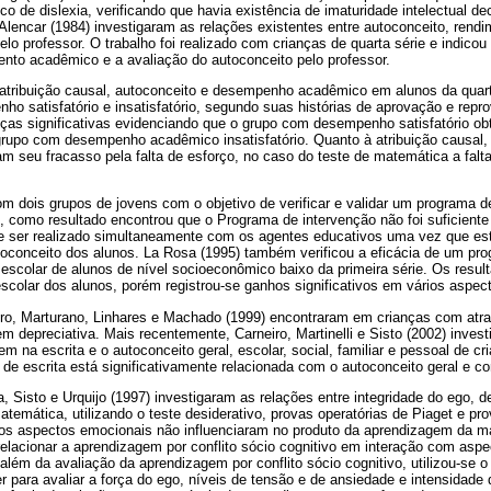
tico de dislexia, verificando que havia existência de imaturidade intelectual de
 Alencar (1984) investigaram as relações existentes entre autoconceito, rendi
lo professor. O trabalho foi realizado com crianças de quarta série e indicou
ento acadêmico e a avaliação do autoconceito pelo professor.
a atribuição causal, autoconceito e desempenho acadêmico em alunos da quart
 satisfatório e insatisfatório, segundo suas histórias de aprovação e repr
nças significativas evidenciando que o grupo com desempenho satisfatório ob
grupo com desempenho acadêmico insatisfatório. Quanto à atribuição causal,
cam seu fracasso pela falta de esforço, no caso do teste de matemática a falt
m dois grupos de jovens com o objetivo de verificar e validar um programa d
 como resultado encontrou que o Programa de intervenção não foi suficiente
e ser realizado simultaneamente com os agentes educativos uma vez que est
oconceito dos alunos. La Rosa (1995) também verificou a eficácia de um pro
escolar de alunos de nível socioeconômico baixo da primeira série. Os resu
scolar dos alunos, porém registrou-se ganhos significativos em vários aspec
iro, Marturano, Linhares e Machado (1999) encontraram em crianças com atra
 depreciativa. Mais recentemente, Carneiro, Martinelli e Sisto (2002) invest
em na escrita e o autoconceito geral, escolar, social, familiar e pessoal de 
e de escrita está significativamente relacionada com o autoconceito geral e c
, Sisto e Urquijo (1997) investigaram as relações entre integridade do ego, 
emática, utilizando o teste desiderativo, provas operatórias de Piaget e p
os aspectos emocionais não influenciaram no produto da aprendizagem da ma
lacionar a aprendizagem por conflito sócio cognitivo em interação com asp
além da avaliação da aprendizagem por conflito sócio cognitivo, utilizou-se o
er para avaliar a força do ego, níveis de tensão e de ansiedade e intensida