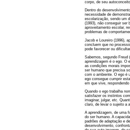
corpo, de seu autoconceito
Dentro do desenvolvimento 
necessidade de demonstrar
escolarização, sendo um do
(1993), não conseguir ser
aproveitamento escolar, re
problemas de comportame
Jacob e Loureiro (1996), 
concluem que no processo 
pode favorecer ou dificult
Sabemos, segundo Freud (1
aprendizagem é o ego. O e
as condições morais impos
ser humano que precisa sob
com o ambiente. O ego é um
ego consegue cumprir esta
em que vive, respondendo 
Quando o ego trabalha norm
satisfazer os instintos co
imaginar, julgar, etc. Qua
claro, de levar o sujeito 
A aprendizagem, de uma fo
do ser humano. A capacida
padrões de adaptação e de
desenvolvimento, confront
de sua auto-imagem, de se