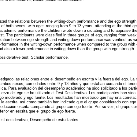
ated the relations between the writing-down performance and the ego strengt
of both sexes, with ages ranging from 9 to 13 years, attending at the third gr
academic performance the children wrote down a dictating and to appraise the
est. The participants were classified in three groups of ego, ranging from we
relation between ego strength and writing-down performance was verified, as we
rformance in the writing-down performance when compared to the group with 
ad also a lower performance in writing down than the group with ego strength.
esiderative test, Scholar performance.
estigado las relaciones entre el desempeño en escrita y la fuerza del ego. La
ambos sexos, con edades entre 9 y 13 años y que estaban cursando el terce
ica. Para evaluación del desempeño académico ha sido solicitado a los partic
fuerza del ego se ha utilizado el Test Desiderativo. Los participantes han sido 
 ego moderado y ego fuerte. Los resultados han mostrado que hay una correlaci
la escrita, así como también han indicado que el grupo considerado con ego f
roducción escrita comparado al grupo con ego fuerte. Por su vez, el grupo 
erior en escrita que el grupo de ego fuerte.
est desiderativo, Desempeño de estudiantes.