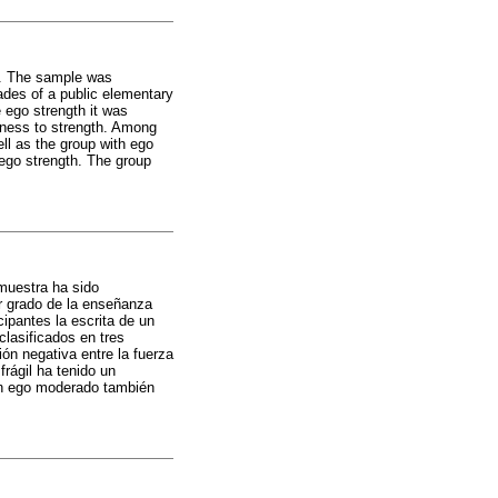
h. The sample was
ades of a public elementary
 ego strength it was
akness to strength. Among
ll as the group with ego
ego strength. The group
 muestra ha sido
r grado de la enseñanza
ipantes la escrita de un
clasificados en tres
ón negativa entre la fuerza
rágil ha tenido un
con ego moderado también