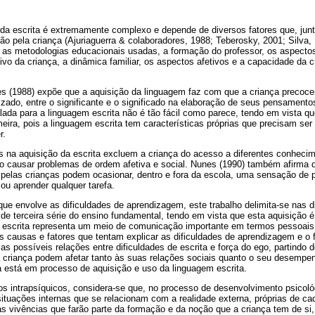
 da escrita é extremamente complexo e depende de diversos fatores que, jun
ção pela criança (Ajuriaguerra & colaboradores, 1988; Teberosky, 2001; Silva, 
 as metodologias educacionais usadas, a formação do professor, os aspectos 
vo da criança, a dinâmica familiar, os aspectos afetivos e a capacidade da cr
res (1988) expõe que a aquisição da linguagem faz com que a criança precoce
izado, entre o significante e o significado na elaboração de seus pensament
ada para a linguagem escrita não é tão fácil como parece, tendo em vista q
meira, pois a linguagem escrita tem características próprias que precisam se
r.
os na aquisição da escrita excluem a criança do acesso a diferentes conhecim
o causar problemas de ordem afetiva e social. Nunes (1990) também afirma
pelas crianças podem ocasionar, dentro e fora da escola, uma sensação de 
 ou aprender qualquer tarefa.
e envolve as dificuldades de aprendizagem, este trabalho delimita-se nas di
de terceira série do ensino fundamental, tendo em vista que esta aquisição 
a escrita representa um meio de comunicação importante em termos pessoais, 
s causas e fatores que tentam explicar as dificuldades de aprendizagem e o 
 as possíveis relações entre dificuldades de escrita e força do ego, partindo
a criança podem afetar tanto às suas relações sociais quanto o seu desemp
está em processo de aquisição e uso da linguagem escrita.
s intrapsíquicos, considera-se que, no processo de desenvolvimento psicológ
ituações internas que se relacionam com a realidade externa, próprias de ca
s vivências que farão parte da formação e da noção que a criança tem de si