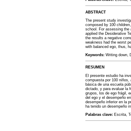
ABSTRACT
The present study investig
composed by 100 children, 
school. For assessing the 
applied the Desiderative T
the results a negative cor
weakness had the worst pe
with balanced ego, thus, h
Keywords:
Writing down, D
RESUMEN
El presente estudio ha inv
compuesta por 100 niños, 
básica de una escuela públ
dictado, y para evaluar la 
grupos, los de ego frágil,
del ego y el desempeño en 
desempeño inferior en la p
ha tenido un desempeño inf
Palabras clave:
Escrita, T