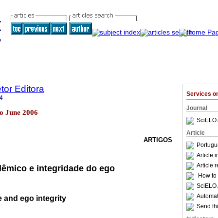
etor Editora
Services 
4
Journal
lo June 2006
SciELO 
Article
ARTIGOS
Portugu
Article 
Article 
mico e integridade do ego
How to c
SciELO 
Automati
 and ego integrity
Send thi