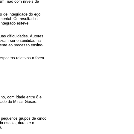
rém, não com níveis de
us de integridade do ego
mental. Os resultados
 integrado esteve
uas dificuldades. Autores
devam ser entendidas na
rente ao processo ensino-
spectos relativos a força
no, com idade entre 8 e
tado de Minas Gerais.
em pequenos grupos de cinco
da escola, durante o
a.