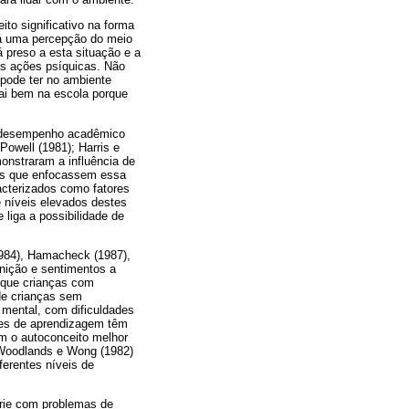
ito significativo na forma
rá uma percepção do meio
 preso a esta situação e a
as ações psíquicas. Não
pode ter no ambiente
ai bem na escola porque
 o desempenho acadêmico
Powell (1981); Harris e
onstraram a influência de
os que enfocassem essa
acterizados como fatores
 níveis elevados destes
 liga a possibilidade de
1984), Hamacheck (1987),
gnição e sentimentos a
 que crianças com
de crianças sem
a mental, com dificuldades
des de aprendizagem têm
m o autoconceito melhor
 Woodlands e Wong (1982)
ferentes níveis de
érie com problemas de