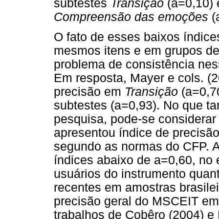
subtestes
Transição
(a=0,10)
Compreensão das emoções
(
O fato de esses baixos índic
mesmos itens e em grupos de s
problema de consistência nes
Em resposta, Mayer e cols. (
precisão em
Transição
(a=0,7
subtestes (a=0,93). No que t
pesquisa, pode-se considerar 
apresentou índice de precisão
segundo as normas do CFP. A
índices abaixo de a=0,60, no
usuários do instrumento quant
recentes em amostras brasile
precisão geral do MSCEIT em
trabalhos de Cobêro (2004) e