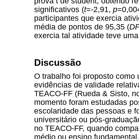
prova t de student, obtendo r
significativos (
t
=-2,91,
p
=0,004
participantes que exercia at
média de pontos de 95,35 (
D
exercia tal atividade teve um
Discussão
O trabalho foi proposto como
evidências de validade relativ
TEACO-FF (Rueda & Sisto, no 
momento foram estudadas pos
escolaridade das pessoas e fo
universitário ou pós-graduaç
no TEACO-FF, quando compa
médio ou ensino fundamental