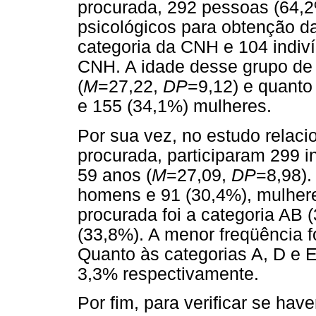
procurada, 292 pessoas (64,
psicológicos para obtenção 
categoria da CNH e 104 indiv
CNH. A idade desse grupo de 
(
M
=27,22,
DP
=9,12) e quant
e 155 (34,1%) mulheres.
Por sua vez, no estudo relaci
procurada, participaram 299 i
59 anos (
M
=27,09,
DP
=8,98).
homens e 91 (30,4%), mulher
procurada foi a categoria AB 
(33,8%). A menor freqüência f
Quanto às categorias A, D e 
3,3% respectivamente.
Por fim, para verificar se hav