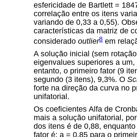
esfericidade de Bartlett = 184
correlação entre os itens var
variando de 0,33 a 0,55). Ob
características da matriz de 
8
considerado
outlier
em relaçã
A solução inicial (sem rotação
eigenvalues superiores a um, 
entanto, o primeiro fator (9 it
segundo (3 itens), 9,3%. O
Sc
forte na direção da curva no p
unifatorial.
Os coeficientes Alfa de Cron
mais a solução unifatorial, po
dos itens é de 0,88, enquant
fator é: a = 0,85 para o primei