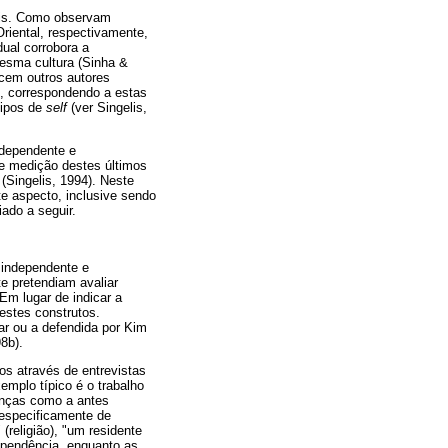
eis. Como observam
riental, respectivamente,
ual corrobora a
 mesma cultura (Sinha &
cem outros autores
s, correspondendo a estas
tipos de
self
(ver Singelis,
ndependente e
 e medição destes últimos
Singelis, 1994). Neste
te aspecto, inclusive sendo
ado a seguir.
 independente e
e pretendiam avaliar
Em lugar de indicar a
 estes construtos.
ar ou a defendida por Kim
8b).
s através de entrevistas
mplo típico é o trabalho
enças como a antes
 especificamente de
(religião), "um residente
ependência, enquanto as