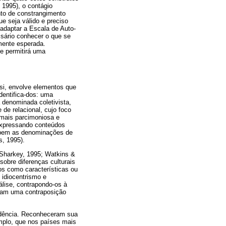
 1995), o contágio
nto de constrangimento
e seja válido e preciso
adaptar a Escala de Auto-
sário conhecer o que se
amente esperada.
e permitirá uma
si, envolve elementos que
dentifica-dos: uma
 denominada coletivista,
 de relacional, cujo foco
 mais parcimoniosa e
 expressando conteúdos
cebem as denominações de
s, 1995).
 Sharkey, 1995; Watkins &
sobre diferenças culturais
los como características ou
 idiocentrismo e
nálise, contrapondo-os à
laram uma contraposição
ndência. Reconheceram sua
mplo, que nos países mais