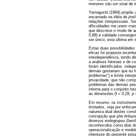
menores são um sinal de i
Yamaguchi (1994) propõe 
encarnado na idéia de
jins
relações interpessoais. S
dificuldades me unem mai
que descreve o modo de ag
0,88) e validade convergent
ser único, esta última em 
Estas duas possibilidades
eficaz foi proposta recen
interdependência, tendo d
a análises fatoriais e de c
foram identificados: inde
demais gostariam que eu f
problemas") e limite inter
privacidade, que não comp
problemas das demais pess
interna para o conjunto tot
as dimensões (f = 0,28, p 
Em resumo, os instrumento
limitados, seja por enfoc
natureza dual destes con
concepção que põe ênfase n
diversos endogrupos (famíl
reconhecidos como dois do
operacionalização e medi
interesse do presente estu