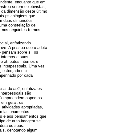
endente, enquanto que em
strou serem coletivistas,
 da dimensão deste último
ais psicológicos que
sim duas dimensões
 uma constelação de
s nos seguintes termos
cial, enfatizando
have. A pessoa que o adota
o pensam sobre si, os
 internos e suas
 atributos internos e
es interpessoais. Uma vez
, esforçado etc.
empenhado por cada
onal do
self
; enfatiza os
 interpessoais são
. Compreendem aspectos
s em geral, os
 atividades apropriadas,
 relacionamentos
oas e aos pensamentos que
tipo de auto-imagem se
idera os seus.
oais, denotando algum