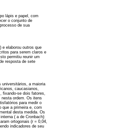
ipo lápis e papel, com
ecer o conjunto de
processo de sua
) e elaborou outros que
ritos para serem claros e
sto permitiu reunir um
 de resposta de sete
universitários, a maioria
ricanos, caucasianos,
 fixando-se dois fatores,
, nesta ordem. Os itens
isfatórios para medir o
 que a primeira e, com
imental desta medida. Os
interna ( a de Cronbach):
aram ortogonais (r = 0,04,
ecendo indicadores de seu