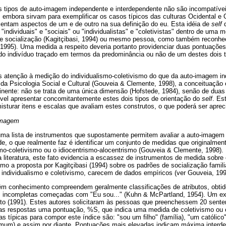
 tipos de auto-imagem independente e interdependente não são incompatív
embora sirvam para exemplificar os casos típicos das culturas Ocidental e O
entam aspectos de um e de outro na sua definição do eu. Esta idéia de
self
d
"individuais" e "sociais" ou "individualistas" e "coletivistas" dentro de uma
 de socialização (Kagitçibasi, 1994) ou mesmo pessoa, como também reconhe
, 1995). Uma medida a respeito deveria portanto providenciar duas pontuaçõe
 do indivíduo traçado em termos da predominância ou não de um destes dois 
s atenção à medição do individualismo-coletivismo do que da auto-imagem i
 da Psicologia Social e Cultural (Gouveia & Clemente, 1998), a conceituação
ente: não se trata de uma única dimensão (Hofstede, 1984), senão de duas (
sível apresentar concomitantemente estes dois tipos de orientação do
self
. Es
sturar itens e escalas que avaliam estes construtos, o que poderá ser apreci
imagem
 uma lista de instrumentos que supostamente permitem avaliar a auto-imagem
e, o que realmente faz é identificar um conjunto de medidas que originalment
smo-coletivismo ou o idiocentrismo-alocentrismo (Gouveia & Clemente, 1998). 
a literatura, este fato evidencia a escassez de instrumentos de medida sobre
mo a proposta por Kagitçibasi (1994) sobre os padrões de socialização famili
 individualismo e coletivismo, carecem de dados empíricos (ver Gouveia, 199
êm conhecimento compreendem geralmente classificações de atributos, obtido
s incompletas começadas com "Eu sou..." (Kuhn & McPartland, 1954). Um exe
oto (1991). Estes autores solicitaram às pessoas que preenchessem 20 sent
r das respostas uma pontuação, %S, que indica uma medida de coletivismo ou
 típicas para compor este índice são: "sou um filho" (família), "um católico" 
omum) e assim por diante. Pontuações mais elevadas indicam máxima interd