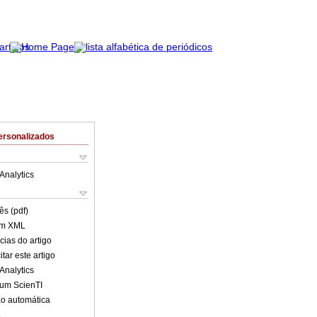
ersonalizados
Analytics
ês (pdf)
em XML
cias do artigo
tar este artigo
Analytics
lum ScienTI
o automática