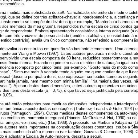
ndependência.
uma medida mais sofisticada do
self
. Na realidade, ele pretende medir o colet
hugi
, que se define por três atributos-chave: a interdependência, a confiança 
eu instrumento se compõe de dez itens (por exemplo, "Mantenho a harmonia 
s aos membros do meu grupo"), respondidos numa escala de cinco pontos q
ir do respondente. Embora apresentando consistência interna adequada (a d
e com três variáveis de personalidade (tendência afiliativa, sensibilidade à 
sentido contrário), avalia um único componente, não refletindo a compreensã
 de avaliar os construtos em questão são bastante elementares. Uma alterna
temente por Wang e Mowen (1997). Estes autores procuraram medir o construt
esenvolvido uma escala composta de 60 itens, reduzidos posteriormente a no
onsistência interna. Fixando no primeiro caso o critério de saturação igual ou s
pendência (composto por cinco itens; por exemplo, "Gosto mais do modo com
osse", "Sinto-me mais à vontade tendo alguém em quem confiar do que li-d
pessoal (descrito por quatro itens, que expressam conteúdos como os seguint
artilharia jamais, nem mesmo com minha família", "Na maioria das vezes, n
oas"). Apesar destas duas dimensões, estes autores apresentam um único í
al dos itens desta escala (a = 0,73), o que talvez seja justificado pela corre
< 0,05).
s até então existentes para medir as dimensões independente e interdepend
arem um único aspecto destas orientações (Trafimow, Triandis & Goto, 1991) 
strutos (Yamaguchi, 1994). Outras medidas destes componentes da auto-im
o conflito vs. harmonia intergrupal (Triandis, McClusker & Hui, 1990) ou na
ia, amigos, vizinhos, etc.) (Hui, 1988). A propósito, se Markus e Kitayama (
s autores mais importantes na conceituação destes construtos, coube a Sing
da mais conhecida até o momento (ver também Gouveia & Clemente, 1998). C
do é adaptar a Escala de Auto-Imagem, descrita a seguir.