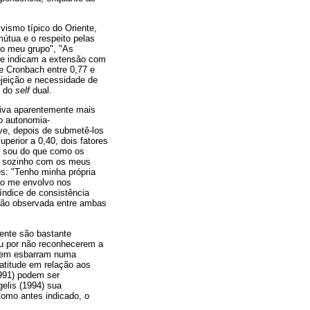
ivismo típico do Oriente,
mútua e o respeito pelas
no meu grupo", "As
ue indicam a extensão com
e Cronbach entre 0,77 e
rejeição e necessidade de
o do
self
dual.
tiva aparentemente mais
o autonomia-
ve, depois de submetê-los
uperior a 0,40, dois fatores
o sou do que como os
ar sozinho com os meus
es: "Tenho minha própria
ão me envolvo nos
ndice de consistência
lação observada entre ambas
ente são bastante
ou por não reconhecerem a
agem esbarram numa
 atitude em relação aos
1991) podem ser
elis (1994) sua
omo antes indicado, o