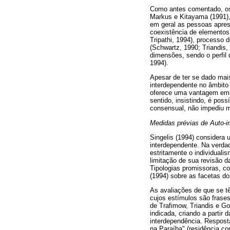
Como antes comentado, os
Markus e Kitayama (1991), 
em geral as pessoas apres
coexistência de elementos 
Tripathi, 1994), processo
(Schwartz, 1990; Triandis
dimensões, sendo o perfil
1994).
Apesar de ter se dado mai
interdependente no âmbito
oferece uma vantagem emin
sentido, insistindo, é pos
consensual, não impediu mi
Medidas prévias de Auto-
Singelis (1994) considera
interdependente. Na verdad
estritamente o individuali
limitação de sua revisão d
Tipologias promissoras, co
(1994) sobre as facetas do
As avaliações de que se t
cujos estímulos são frase
de Trafimow, Triandis e G
indicada, criando a parti
interdependência. Respostas
na Paraíba" (residência c