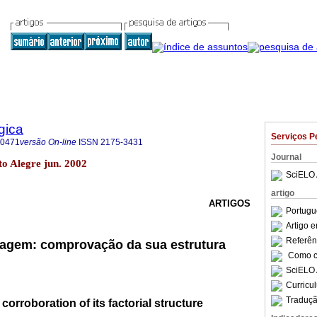
gica
Serviços P
-0471
versão On-line
ISSN
2175-3431
Journal
rto Alegre jun. 2002
SciELO 
artigo
ARTIGOS
Portugu
Artigo 
Referên
magem: comprovação da sua estrutura
Como ci
SciELO 
Curricu
Traduçã
 corroboration of its factorial structure