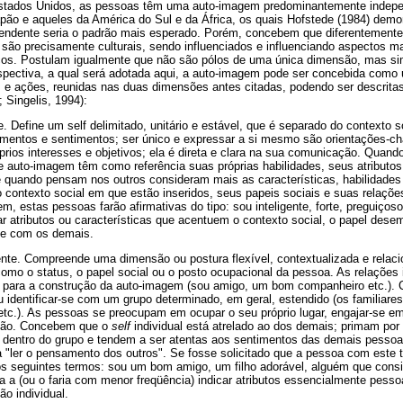
 Estados Unidos, as pessoas têm uma auto-imagem predominantemente indep
pão e aqueles da América do Sul e da África, os quais Hofstede (1984) demon
endente seria o padrão mais esperado. Porém, concebem que diferentemente
 são precisamente culturais, sendo influenciados e influenciando aspectos m
icos. Postulam igualmente que não são pólos de uma única dimensão, mas 
spectiva, a qual será adotada aqui, a auto-imagem pode ser concebida como
e ações, reunidas nas duas dimensões antes citadas, podendo ser descrita
 Singelis, 1994):
Define um self delimitado, unitário e estável, que é separado do contexto so
amentos e sentimentos; ser único e expressar a si mesmo são orientações-c
rios interesses e objetivos; ela é direta e clara na sua comunicação. Quand
e auto-imagem têm como referência suas próprias habilidades, seus atributos
e quando pensam nos outros consideram mais as características, habilidades e
o contexto social em que estão inseridos, seus papeis sociais e suas relaçõ
m, estas pessoas farão afirmativas do tipo: sou inteligente, forte, preguiçoso
ar atributos ou características que acentuem o contexto social, o papel des
ste com os demais.
te. Compreende uma dimensão ou postura flexível, contextualizada e relaci
 como o status, o papel social ou o posto ocupacional da pessoa. As relações
al para a construção da auto-imagem (sou amigo, um bom companheiro etc.)
ou identificar-se com um grupo determinado, em geral, estendido (os familiare
tc.). As pessoas se preocupam em ocupar o seu próprio lugar, engajar-se em
ação. Concebem que o
self
individual está atrelado ao dos demais; primam por
 dentro do grupo e tendem a ser atentas aos sentimentos das demais pess
a "ler o pensamento dos outros". Se fosse solicitado que a pessoa com este 
nos seguintes termos: sou um bom amigo, um filho adorável, alguém que cons
 a (ou o faria com menor freqüência) indicar atributos essencialmente pess
ão individual.