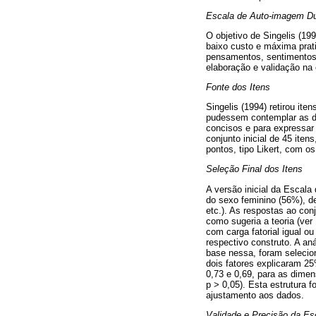
Escala de Auto-imagem Du
O objetivo de Singelis (19
baixo custo e máxima prat
pensamentos, sentimentos
elaboração e validação na 
Fonte dos Itens
Singelis (1994) retirou it
pudessem contemplar as du
concisos e para expressar 
conjunto inicial de 45 ite
pontos, tipo Likert, com 
Seleção Final dos Itens
A versão inicial da Escala
do sexo feminino (56%), de
etc.). As respostas ao con
como sugeria a teoria (ve
com carga fatorial igual o
respectivo construto. A a
base nessa, foram selecio
dois fatores explicaram 25
0,73 e 0,69, para as dimen
p > 0,05). Esta estrutura 
ajustamento aos dados.
Validade e Precisão da Es