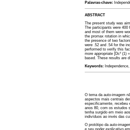
Palavras-chave:
Independê
ABSTRACT
The present study was aimed
The participants were 400 
and most of them were wome
the promax rotation in whi
the presence of two factors
were .52 and .54 for the i
performed to verify this fa
more appropriate [Dc² (1) 
based. These results are d
Keywords:
Independence, I
O tema da auto-imagem não
aspectos mais centrais des
especificamente, recebeu e
anos 80, com os estudos so
tenha surgido em meio aos
indivíduos ao invés das cu
O protótipo da auto-image
e seu poder explicativo e