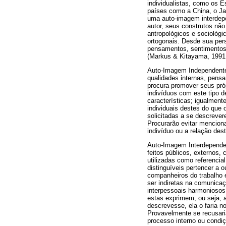
individualistas, como os
países como a China, o Ja
uma auto-imagem interdep
autor, seus construtos não
antropológicos e sociológ
ortogonais. Desde sua per
pensamentos, sentimentos 
(Markus & Kitayama, 1991;
Auto-Imagem Independente. 
qualidades internas, pens
procura promover seus próp
indivíduos com este tipo d
características; igualment
individuais destes do que 
solicitadas a se descrevere
Procurarão evitar mencion
indivíduo ou a relação de
Auto-Imagem Interdependen
feitos públicos, externos,
utilizadas como referenci
distinguíveis pertencer a 
companheiros do trabalho e
ser indiretas na comunic
interpessoais harmoniosos
estas exprimem, ou seja, 
descrevesse, ela o faria 
Provavelmente se recusaria
processo interno ou condiç