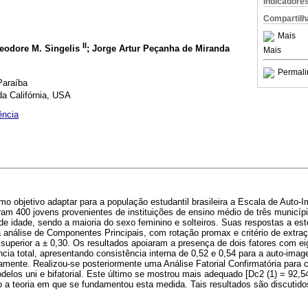
Indicadore
Compartilh
Mais
II
heodore M. Singelis
; Jorge Artur Peçanha de Miranda
Mais
Permali
Paraíba
a Califórnia, USA
ência
mo objetivo adaptar para a população estudantil brasileira a Escala de Aut
iparam 400 jovens provenientes de instituições de ensino médio de três municí
e idade, sendo a maioria do sexo feminino e solteiros. Suas respostas a est
 análise de Componentes Principais, com rotação promax e critério de extr
u superior a ± 0,30. Os resultados apoiaram a presença de dois fatores com ei
cia total, apresentando consistência interna de 0,52 e 0,54 para a auto-ima
amente. Realizou-se posteriormente uma Análise Fatorial Confirmatória para 
delos uni e bifatorial. Este último se mostrou mais adequado [Dc2 (1) = 92,54
o a teoria em que se fundamentou esta medida. Tais resultados são discutido