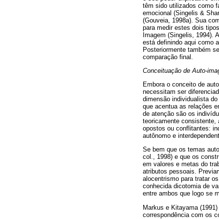
têm sido utilizados como f
emocional (Singelis & Shar
(Gouveia, 1998a). Sua comp
para medir estes dois tipo
Imagem (Singelis, 1994). 
está definindo aqui como a
Posteriormente também ser
comparação final.
Conceituação de Auto-im
Embora o conceito de auto
necessitam ser diferenciad
dimensão individualista d
que acentua as relações en
de atenção são os indivídu
teoricamente consistente,
opostos ou conflitantes: 
autônomo e interdependente
Se bem que os temas auto-
col., 1998) e que os const
em valores e metas do trab
atributos pessoais. Previa
alocentrismo para tratar os
conhecida dicotomia de var
entre ambos que logo se m
Markus e Kitayama (1991) 
correspondência com os co