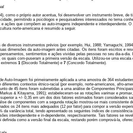
al
94), como o próprio autor acentua, foi desenvolver um instrumento breve, de t
icidade, permitindo a psicólogos e pesquisadores interessados no tema conh
 e ações que compõem as auto-imagens independente e interdependente. O 
cultura norte-americana é resumido a seguir.
ens de diversos instrumentos prévios (por exemplo, Hui, 1988; Yamaguchi, 1994
as dimensões da auto-imagem antes citadas. Os itens foram escritos e resc
pensamentos, sentimentos e ações vividas pelas pessoas no seu dia-a-dia. I
ns, os quais com-puseram a primeira versão da escala. Utilizou-se uma escala
os extremos
1
(Discordo Totalmente) e
7
(Concordo Totalmente).
 de Auto-Imagem foi primeiramente aplicada a uma amostra de 364 estudantes 
 diferentes contextos étnico-racial (por exemplo, norte-americanos, afro-ame
junto de 45 itens foram submetidas a uma análise de Componentes Principais,
r Markus & Kitayama, 1991); estabeleceram-se as rotações
varimax
e
promax
u superior a +/- 0,35 em um dos dois fatores estimados foram considerados sat
nálise de componentes com a segunda rotação mostrou-se mais consistente do
nados os 24 itens mais adequados (12 por fator) para compor a versão exper
% da variância total, tendo apresentado os seguintes índices de consistência 
sões interdependente e in-dependente, respectivamente. Tais fatores se revel
foi definida como a versão final da escala, restando porém comprová-la, ofer
cala