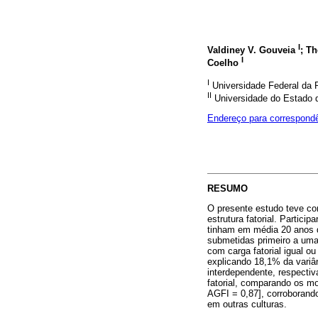
I
Valdiney V. Gouveia
; T
I
Coelho
I
Universidade Federal da 
II
Universidade do Estado d
Endereço para correspond
RESUMO
O presente estudo teve co
estrutura fatorial. Partic
tinham em média 20 anos d
submetidas primeiro a uma
com carga fatorial igual o
explicando 18,1% da variân
interdependente, respectiv
fatorial, comparando os mo
AGFI = 0,87], corroborand
em outras culturas.