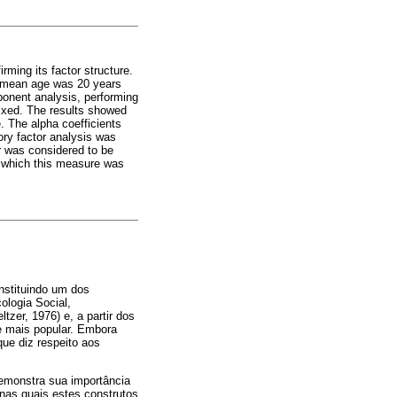
rming its factor structure.
ir mean age was 20 years
ponent analysis, performing
fixed. The results showed
. The alpha coefficients
ory factor analysis was
er was considered to be
on which this measure was
nstituindo um dos
ologia Social,
zer, 1976) e, a partir dos
se mais popular. Embora
ue diz respeito aos
demonstra sua importância
nas quais estes construtos