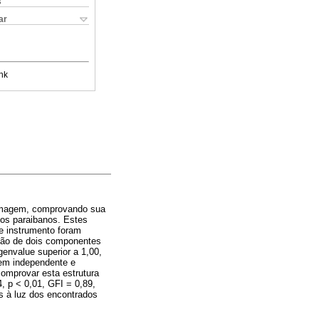
s
ar
nk
o-Imagem, comprovando sua
pios paraibanos. Estes
e instrumento foram
ação de dois componentes
genvalue superior a 1,00,
gem independente e
comprovar esta estrutura
, p < 0,01, GFI = 0,89,
s à luz dos encontrados