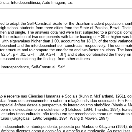
ncia, Interdependência, Auto-Imagem, Eu.
 to adapt the Self-Construal Scale for the Brazilian student population, confi
high school students from three cities from the State of Paraiba, Brazil. The
n and single. The answers obtained were first subjected to a principal com
ch the extraction of two components with factor loading of ±.30 or higher was 
 with eigenvalues higher than 1.00, accounting for 18.1% of the total variance
ndependent and the interdependent self-construals, respectively. The confirmat
ctor structure and to compare the one-factor and two-factor solutions. The lat
= 92.54, p < .01, GFI = .89, AGFI = .87] and it also corroborated the theory 
iscussed considering the findings from other cultures.
nterdependence, Self-Construal, Self.
 é recente nas Ciências Humanas e Sociais (Kuhn & McPartland, 1951), co
tas áreas do conhecimento, a saber: a relação indivíduo-sociedade. Em Psic
special ênfase desde a perspectiva do interacionismo simbólico (Manis & Melt
bre o individualismo e o coletivismo (Hofstede, 1984; Triandis, 1994), fez-
 estudos trans-culturais, não tardou em ser reconhecido como um construto q
lturas (Kagitçibasi, 1996; Singelis, 1994; Wang & Mowen, 1997).
m independente e interdependente, proposto por Markus e Kitayama (1991), 
m âmbitos diversos como a cognição, a emoção e a motivação. As pesquisas 