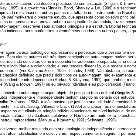
atores explicativos vão desde o processo de comunicação (Singelis & Brown,
key, 1995), a auto-estima (Singelis, Bond, Sharkey & Lai, 1999) e o sentime
rovada relevância em outros países e a falta de um instrumento no Brasil qu
s de
self
motivaram o presente estudo, que apresenta como objetivo principal 
Antes de apresentar as provas sobre a adequação desta medida, faz-se neces
uto-imagem, descrever seus atributos principais e a estrutura fatorial teoric
ão indicados seus parâmetros psicométricos obtidos em outros países, o qu
agem
-imagem pareça tautológico, expressando a percepção que a pessoa tem de 
os. Para alguns autores até três tipos principais de auto-imagem podem ser i
o eu, reunindo conceitos como independente, autônomo e separado; uma outra
tre o indivíduo e a coletividade; e uma terceira dimensão, que recebe o nome
os entre si (ver Kashima & col., 1995; Triandis, 1989). Não obstante, parece
 a clássica definição que prediz dois tipos de auto-imagem, não exatamente
independente e interdependente (Markus & Kitayama, 1991), que também re
 (Wang & Mowen, 1997) ou eu privado/individual e eu público/social (Triandi
conceito e auto-imagem sejam objeto de pesquisa trans cultural (Singelis &
rutos independente e interdependente tenham surgido no cenário dos estudos 
alho (Hofstede, 1984), a idéia básica que justifica sua utilidade é considerá-
mente, Triandis, Leung, Villareal e Clack (1985) anunciaram as nomenclaturas
 aspectos atitudinais da relação indivíduo-sociedade no nível individual de a
iação cultural individualismo-coletivismo. Não tiveram muito êxito, e postu
ostrou improcedente (Markus & Kitayama, 1991; Schwartz, 1990).
obtiveram melhor resultado com sua tipologia de independência e interdepe
nstrutos individualismo e coletivismo, respectivamente, e sugerem, por exe