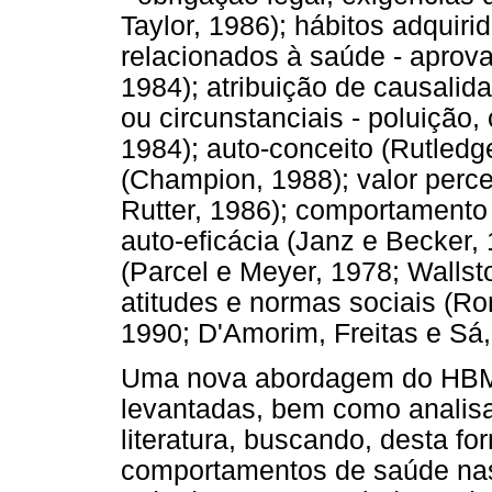
Taylor, 1986); hábitos adquiri
relacionados à saúde - aprova
1984); atribuição de causalida
ou circunstanciais - poluição,
1984); auto-conceito (Rutledg
(Champion, 1988); valor perc
Rutter, 1986); comportamento 
auto-eficácia (Janz e Becker,
(Parcel e Meyer, 1978; Wallsto
atitudes e normas sociais (Ro
1990; D'Amorim, Freitas e Sá,
Uma nova abordagem do HBM d
levantadas, bem como analis
literatura, buscando, desta fo
comportamentos de saúde nas