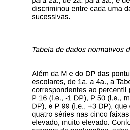
para 2a., de 2a. para 3a., e d
discriminou entre cada uma da
sucessivas.
Tabela de dados normativos d
Além da M e do DP das pontu
escolares, de 1a. a 4a., a Ta
correspondentes ao percentil (P
P 16 (i.e., -1 DP), P 50 (i.e., 
DP), e P 99 (i.e., +3 DP), qu
quatro séries nas cinco faixa
elevado, muito elevado. Confo