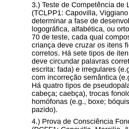
3.) Teste de Competência de 
(TCLPP1: Capovilla, Viggiano
determinar a fase de desenvol
logográfica, alfabética, ou ort
70 de teste, cada qual compos
criança deve cruzar os itens f
corretos. Há sete tipos de it
deve circundar palavras correta
escrita: fada) e irregulares (e
com incorreção semântica (e.g
Há quatro tipos de pseudopala
cabeça; caebça), trocas fonoló
homófonas (e.g., boxe; bóquis
pazido).
4.) Prova de Consciência Fon