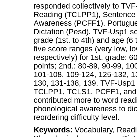
responded collectively to TVF
Reading (TCLPP1), Sentence 
Awareness (PCFF1), Portugues
Dictation (Pesd). TVF-Usp1 sc
grade (1st. to 4th) and age (6
five score ranges (very low, lo
respectively) for 1st. grade: 
points; 2nd.: 80-89, 90-99, 10
101-108, 109-124, 125-132, 13
130, 131-138, 139. TVF-Usp1 
TCLPP1, TCLS1, PCFF1, and P
contributed more to word read
phonological awareness to dic
reordering difficulty level.
Keywords:
Vocabulary, Readi