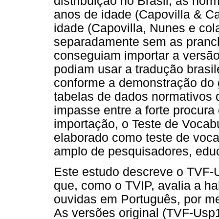
distribuição no Brasil, as no
anos de idade (Capovilla & Ca
idade (Capovilla, Nunes e co
separadamente sem as prancha
conseguiam importar a versão
podiam usar a tradução brasil
conforme a demonstração do g
tabelas de dados normativos d
impasse entre a forte procura
importação, o Teste de Vocab
elaborado como teste de vocab
amplo de pesquisadores, educa
Este estudo descreve o TVF-Us
que, como o TVIP, avalia a h
ouvidas em Português, por mei
As versões original (TVF-Usp