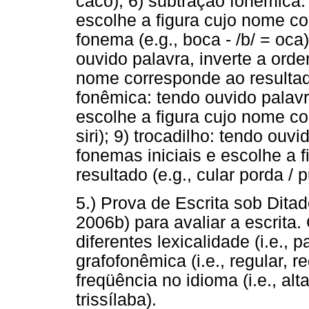
caco); 6) subtração fonêmica:
escolhe a figura cujo nome c
fonema (e.g., boca - /b/ = oca)
ouvido palavra, inverte a orde
nome corresponde ao resultado 
fonêmica: tendo ouvido palav
escolhe a figura cujo nome cor
siri); 9) trocadilho: tendo ou
fonemas iniciais e escolhe a 
resultado (e.g., cular porda / p
5.) Prova de Escrita sob Ditad
2006b) para avaliar a escrita
diferentes lexicalidade (i.e., 
grafofonêmica (i.e., regular, r
freqüência no idioma (i.e., alta
trissílaba).