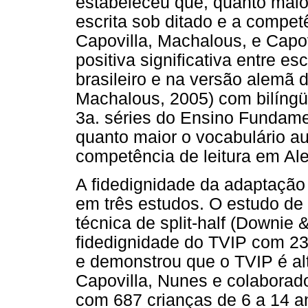
estabeleceu que, quanto maior
escrita sob ditado e a compet
Capovilla, Machalous, e Capo
positiva significativa entre 
brasileiro e na versão alemã 
Machalous, 2005) com bilíng
3a. séries do Ensino Fundam
quanto maior o vocabulário a
competência de leitura em Al
A fidedignidade da adaptação 
em três estudos. O estudo de 
técnica de split-half (Downie
fidedignidade do TVIP com 238
e demonstrou que o TVIP é al
Capovilla, Nunes e colaborad
com 687 crianças de 6 a 14 a