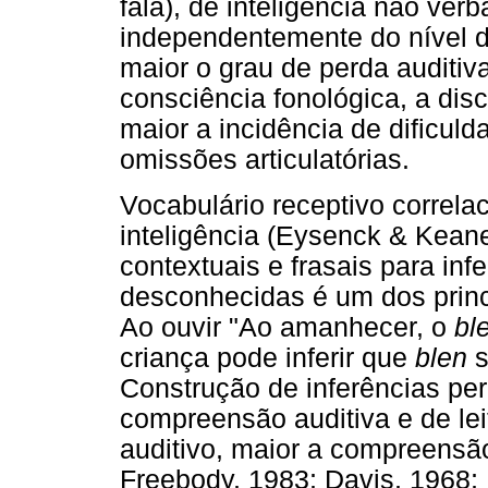
fala), de inteligência não verb
independentemente do nível de
maior o grau de perda auditiva
consciência fonológica, a disc
maior a incidência de dificulda
omissões articulatórias.
Vocabulário receptivo correla
inteligência (Eysenck & Kean
contextuais e frasais para infe
desconhecidas é um dos princi
Ao ouvir "Ao amanhecer, o
bl
criança pode inferir que
blen
s
Construção de inferências per
compreensão auditiva e de lei
auditivo, maior a compreensão
Freebody, 1983; Davis, 1968; 