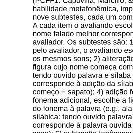
(PCFF1: Capovilla, Marcilio, &
habilidade metafonêmica, imp
nove subtestes, cada um com d
A cada item o avaliando escol
nome falado melhor correspo
avaliador. Os subtestes são: 
pelo avaliador, o avaliando e
os mesmos sons; 2) aliteração
figura cujo nome começa com 
tendo ouvido palavra e sílaba
corresponde à adição da sílaba
começo = sapato); 4) adição 
fonema adicional, escolhe a 
do fonema à palavra (e.g., ala
silábica: tendo ouvido palavra
corresponde à palavra ouvida