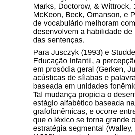
Marks, Doctorow, & Wittrock, 
McKeon, Beck, Omanson, e Po
de vocabulário melhoram com
desenvolvem a habilidade de in
das sentenças.
Para Jusczyk (1993) e Studder
Educação Infantil, a percepçã
em prosódia geral (Gerken, J
acústicas de sílabas e palavr
baseada em unidades fonêmica
Tal mudança propicia o desenv
estágio alfabético baseada n
grafofonêmicas, e ocorre entr
que o léxico se torna grande o
estratégia segmental (Walley, 