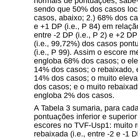
normais de pontuações, sabe-
sendo que 50% dos casos loc
casos, abaixo; 2.) 68% dos ca
e +1 DP (i.e., P 84) em rela
entre -2 DP (i.e., P 2) e +2 DP
(i.e., 99,72%) dos casos pontu
(i.e., P 99). Assim o escore m
engloba 68% dos casos; o ele
14% dos casos; o rebaixado, 
14% dos casos; o muito eleva
dos casos; e o muito rebaixad
engloba 2% dos casos.
A Tabela 3 sumaria, para cada
pontuações inferior e superio
escores no TVF-Usp1: muito reb
rebaixada (i.e., entre -2 e -1 D