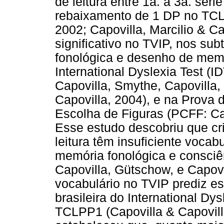
de leitura entre 1a. a 3a. sé
rebaixamento de 1 DP no TCLP
2002; Capovilla, Marcilio & C
significativo no TVIP, nos sub
fonológica e desenho de memó
International Dyslexia Test (I
Capovilla, Smythe, Capovilla, 
Capovilla, 2004), e na Prova 
Escolha de Figuras (PCFF: Cap
Esse estudo descobriu que c
leitura têm insuficiente vocabu
memória fonológica e consciê
Capovilla, Gütschow, e Capov
vocabulário no TVIP prediz es
brasileira do International Dy
TCLPP1 (Capovilla & Capovill