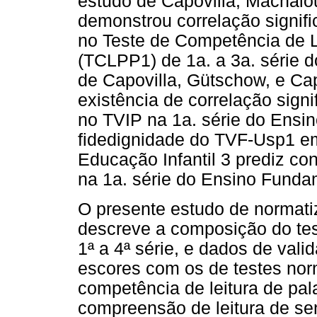
estudo de Capovilla, Machalou
demonstrou correlação signif
no Teste de Competência de L
(TCLPP1) de 1a. a 3a. série 
de Capovilla, Gütschow, e Ca
existência de correlação sign
no TVIP na 1a. série do Ens
fidedignidade do TVF-Usp1 em
Educação Infantil 3 prediz co
na 1a. série do Ensino Funda
O presente estudo de normat
descreve a composição do tes
1ª a 4ª série, e dados de val
escores com os de testes nor
competência de leitura de pa
compreensão de leitura de se