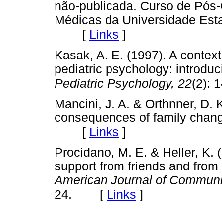
não-publicada. Curso de Pós
Médicas da Universidade Est
[
Links
]
Kasak, A. E. (1997). A context
pediatric psychology: introduc
Pediatric Psychology, 22
(2): 
Mancini, J. A. & Orthnner, D. 
consequences of family chan
[
Links
]
Procidano, M. E. & Heller, K. 
support from friends and from f
American Journal of Communi
[
Links
]
24.