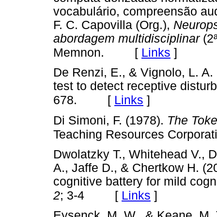
vocabulário, compreensão audit
F. C. Capovilla (Org.),
Neurops
abordagem multidisciplinar
(2ª
[
Links
]
Memnon.
De Renzi, E., & Vignolo, L. A.
test to detect receptive distu
[
Links
]
678.
Di Simoni, F. (1978).
The Token
Teaching Resources Corporat
Dwolatzky T., Whitehead V., D
A., Jaffe D., & Chertkow H. (2
cognitive battery for mild cog
[
Links
]
2
; 3-4
Eysenck, M. W., & Keane, M. 