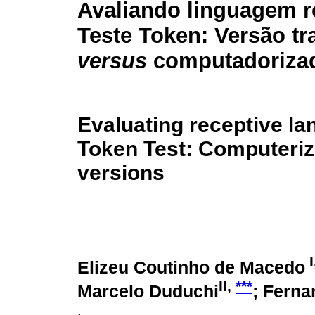
Avaliando linguagem r
Teste Token: Versão tr
versus
computadoriza
Evaluating receptive la
Token Test: Computeri
versions
I
Elizeu Coutinho de Macedo
II,
***
Marcelo Duduchi
; Ferna