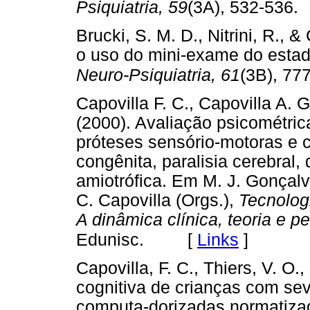
Psiquiatria, 59
(3A), 532-536.
Brucki, S. M. D., Nitrini, R., 
o uso do mini-exame do estad
Neuro-Psiquiatria, 61
(3B), 77
Capovilla F. C., Capovilla A. 
(2000). Avaliação psicométric
próteses sensório-motoras e c
congênita, paralisia cerebral, 
amiotrófica. Em M. J. Gonçalv
C. Capovilla (Orgs.),
Tecnologi
A dinâmica clínica, teoria e p
[
Links
]
Edunisc.
Capovilla, F. C., Thiers, V. O
cognitiva de crianças com sev
computa-dorizadas normatizad