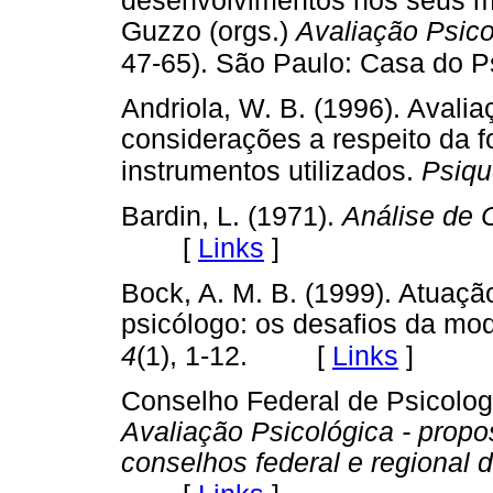
desenvolvimentos nos seus m
Guzzo (orgs.)
Avaliação Psico
47-65). São Paulo: Casa do P
Andriola, W. B. (1996). Avalia
considerações a respeito da 
instrumentos utilizados.
Psiqu
Bardin, L. (1971).
Análise de 
[
Links
]
Bock, A. M. B. (1999). Atuaçã
psicólogo: os desafios da mo
[
Links
]
4
(1), 1-12.
Conselho Federal de Psicolog
Avaliação Psicológica - prop
conselhos federal e regional 