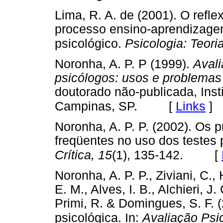
Lima, R. A. de (2001). O refle
processo ensino-aprendizage
psicológico.
Psicologia: Teoria
Noronha, A. P. P (1999).
Aval
psicólogos: usos e problemas
doutorado não-publicada, Ins
[
Links
]
Campinas, SP.
Noronha, A. P. P. (2002). Os
freqüentes no uso dos testes 
[
Crítica, 15
(1), 135-142.
Noronha, A. P. P., Ziviani, C.,
E. M., Alves, I. B., Alchieri, J
Primi, R. & Domingues, S. F. 
psicológica. In:
Avaliação Psic