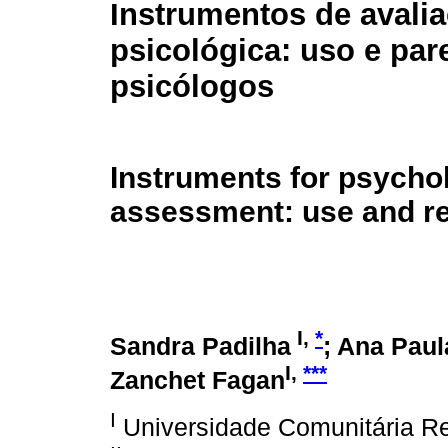
Instrumentos de avali
psicológica: uso e par
psicólogos
Instruments for psycho
assessment: use and re
I,
*
Sandra Padilha
; Ana Pau
I,
***
Zanchet Fagan
I
Universidade Comunitária R