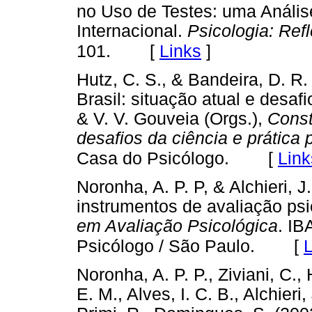
no Uso de Testes: uma Análise 
Internacional.
Psicologia: Refl
[
Links
]
101.
Hutz, C. S., & Bandeira, D. R.
Brasil: situação atual e desa
& V. V. Gouveia (Orgs.),
Const
desafios da ciência e prática 
[
Link
Casa do Psicólogo.
Noronha, A. P. P, & Alchieri, 
instrumentos de avaliação psic
em Avaliação Psicológica
. IB
[
L
Psicólogo / São Paulo.
Noronha, A. P. P., Ziviani, C.,
E. M., Alves, I. C. B., Alchieri,