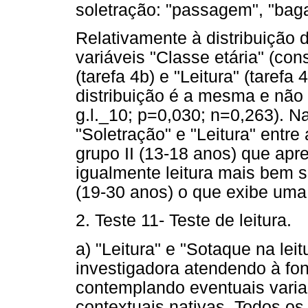
soletração: "passagem", "baga
Relativamente à distribuição 
variáveis "Classe etária" (con
(tarefa 4b) e "Leitura" (tarefa
distribuição é a mesma e não
g.l._10; p=0,030; n=0,263). Na
"Soletração" e "Leitura" entre 
grupo II (13-18 anos) que ap
igualmente leitura mais bem s
(19-30 anos) o que exibe uma 
2. Teste 11- Teste de leitura.
a) "Leitura" e "Sotaque na leit
investigadora atendendo à foné
contemplando eventuais varian
contextuais nativas. Todos os