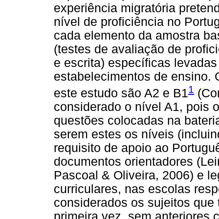
experiência migratória preten
nível de proficiência no Portu
cada elemento da amostra ba
(testes de avaliação de profic
e escrita) específicas levadas
estabelecimentos de ensino. O
1
este estudo são A2 e B1
(Com
considerado o nível A1, pois
questões colocadas na bateri
serem estes os níveis (inclui
requisito de apoio ao Portug
documentos orientadores (Lei
Pascoal & Oliveira, 2006) e l
curriculares, nas escolas resp
considerados os sujeitos que
primeira vez, sem anteriores