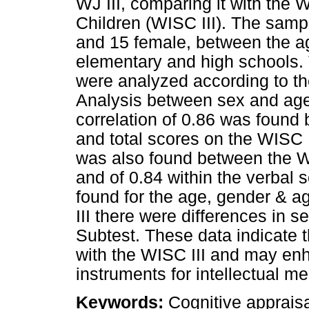
WJ III, comparing it with the 
Children (WISC III). The samp
and 15 female, between the a
elementary and high schools. 
were analyzed according to t
Analysis between sex and age 
correlation of 0.86 was found 
and total scores on the WISC II
was also found between the WJ
and of 0.84 within the verbal s
found for the age, gender & a
III there were differences in 
Subtest. These data indicate t
with the WISC III and may enha
instruments for intellectual 
Keywords:
Cognitive apprais