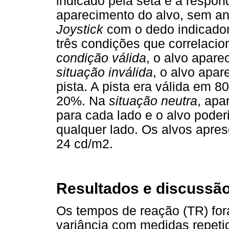
indicado pela seta e a respon
aparecimento do alvo, sem an
Joystick
com o dedo indicador
três condições que correlacio
condição válida
, o alvo apare
situação inválida
, o alvo apar
pista. A pista era válida em 
20%. Na
situação neutra
, apa
para cada lado e o alvo pode
qualquer lado. Os alvos apr
24 cd/m2.
Resultados e discussão
Os tempos de reação (TR) fo
variância com medidas repetid