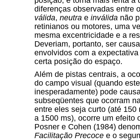
posição, e torna mais lenta a
diferenças observadas entre 
válida
,
neutra
e
inválida
não p
retinianos ou motores, uma v
mesma excentricidade e a res
Deveriam, portanto, ser caus
envolvidos com a expectativa
certa posição do espaço.
Além de pistas centrais, a oco
do campo visual (quando este 
inesperadamente) pode causar
subseqüentes que ocorram na
entre eles seja curto (até 15
a 1500 ms), ocorre um efeito 
Posner e Cohen (1984) denomi
Facilitação Precoce
e o segu