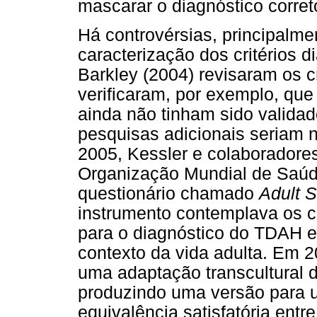
mascarar o diagnóstico corre
Há controvérsias, principalme
caracterização dos critérios
Barkley (2004) revisaram os cr
verificaram, por exemplo, qu
ainda não tinham sido valida
pesquisas adicionais seriam n
2005, Kessler e colaboradore
Organização Mundial de Saúd
questionário chamado
Adult S
instrumento contemplava os c
para o diagnóstico do TDAH e
contexto da vida adulta. Em 2
uma adaptação transcultural d
produzindo uma versão para u
equivalência satisfatória entr