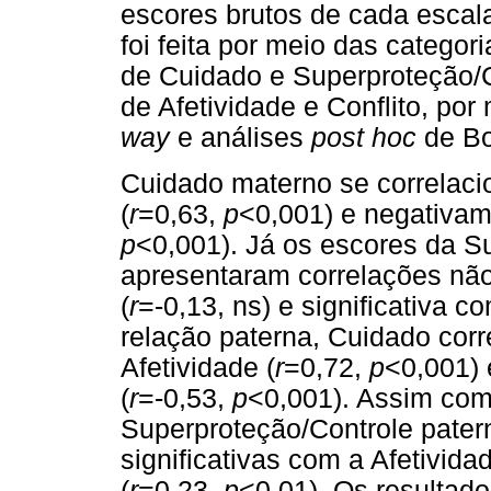
escores brutos de cada esca
foi feita por meio das categor
de Cuidado e Superproteção/C
de Afetividade e Conflito, por
way
e análises
post hoc
de Bo
Cuidado materno se correlaci
(
r
=0,63,
p
<0,001) e negativame
p
<0,001). Já os escores da S
apresentaram correlações não 
(
r
=-0,13, ns) e significativa co
relação paterna, Cuidado cor
Afetividade (
r
=0,72,
p
<0,001) 
(
r
=-0,53,
p
<0,001). Assim com
Superproteção/Controle pater
significativas com a Afetividad
(
r
=0,23,
p
<0,01). Os resultad