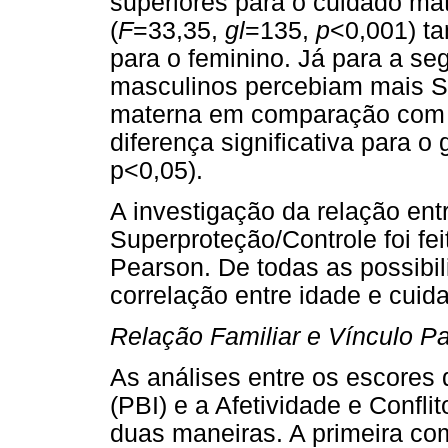
superiores para o cuidado m
(
F
=33,35,
gl
=135,
p
<0,001) ta
para o feminino. Já para a se
masculinos percebiam mais S
materna em comparação com a
diferença significativa para o
p<0,05).
A investigação da relação ent
Superproteção/Controle foi fe
Pearson. De todas as possibili
correlação entre idade e cuid
Relação Familiar e Vínculo Pa
As análises entre os escores
(PBI) e a Afetividade e Confli
duas maneiras. A primeira co