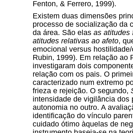
Fenton, & Ferrero, 1999).
Existem duas dimensões princi
processo de socialização da c
da área. São elas
as atitudes 
atitudes relativas ao afeto
, qu
emocional versus hostilidade/
Rubin, 1999). Em relação ao P
investigaram dois component
relação com os pais. O prime
caracterizado num extremo por
frieza e rejeição. O segundo,
intensidade de vigilância do
autonomia no outro. A avalia
identificação do vínculo paren
cuidado ótimo àquelas de negl
instrumento baseia-se na teo