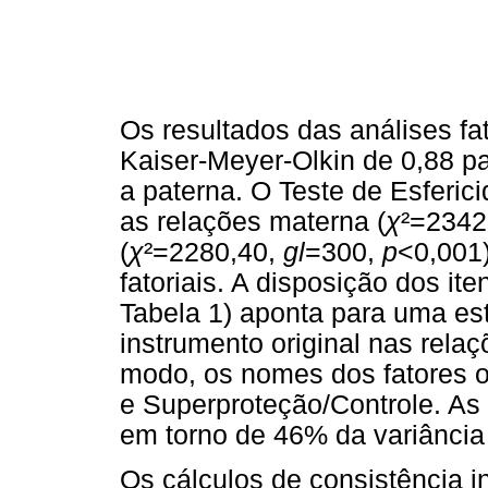
Os resultados das análises fa
Kaiser-Meyer-Olkin de 0,88 pa
a paterna. O Teste de Esfericid
as relações materna (
χ
²=2342
(
χ
²=2280,40,
gl
=300,
p
<0,001
fatoriais. A disposição dos ite
Tabela 1) aponta para uma estr
instrumento original nas rela
modo, os nomes dos fatores o
e Superproteção/Controle. As 
em torno de 46% da variânci
Os cálculos de consistência i