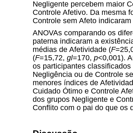
Negligente percebem maior Co
Controle Afetivo. Da mesma fo
Controle sem Afeto indicaram 
ANOVAs comparando os difere
paterna indicaram a existência
médias de Afetividade (
F
=25,
(
F
=15,72,
gl
=170,
p
<0,001). 
os participantes classificado
Negligência ou de Controle s
menores índices de Afetivida
Cuidado Ótimo e Controle Afeti
dos grupos Negligente e Cont
Conflito com o pai do que os 