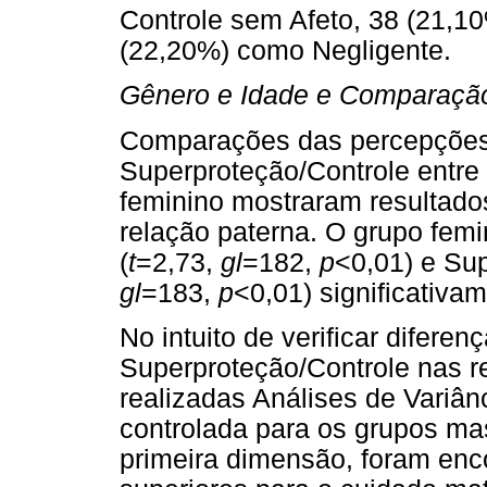
Controle sem Afeto, 38 (21,10
(22,20%) como Negligente.
Gênero e Idade e Comparação 
Comparações das percepções
Superproteção/Controle entre 
feminino mostraram resultados
relação paterna. O grupo fem
(
t
=2,73,
gl
=182,
p
<0,01) e Sup
gl
=183,
p
<0,01) significativa
No intuito de verificar difer
Superproteção/Controle nas r
realizadas Análises de Variâ
controlada para os grupos ma
primeira dimensão, foram enc