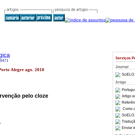
gica
Serviços P
-0471
Journal
 Porto Alegre ago. 2010
SciELO 
Artigo
Portugu
ervenção pelo cloze
Artigo 
Referên
Como ci
SciELO 
Traduçã
1
Enviar e