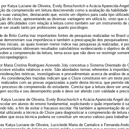
 por Katya Luciane de Oliveira, Evely Boruchovitch e Acácia Aparecida Angeli
ção da compreensão em leitura descrevendo como a avaliação da habilidade de
a e suas variações, destacando que, existe um objetivo para cada tipo utiliz
ação do cloze, apresentando as diversas vantagens em utilizá-lo, visto que 
ntuais dificuldades com relação á leitura como também ser um instrumento de
e ser usado tanto por professores quanto psicólogos.
de de Brito Cunha traz importantes fontes de pesquisas realizadas no Brasil u
ue demonstram sua importância e também a preocupação dos pesquisadores
ries iniciais, as quais tiveram menor índice nas pesquisas já realizadas, é p
niversitários obtiveram resultados satisfatórios evidenciando o objetivo de di
 sobre a compreensão da leitura, tema esse que não deve se restringir somen
psicopedagógico.
por Maria Cristina Rodrigues Azevedo Joly conceitua o Sistema Orientado do 
reve estudos relativos a este. São abordados temas referentes à importân
onsiderações teóricas, investigativas e procedimentais acerca da análise de
c. As considerações trazidas indicam que o Cloze constituise em um teste ps
realizados com as provas organizadas a partir desta técnica, que permite iden
 o processo de compreensão do estudante. Conclui que a leitura deve ser uma
gem escrita e seu desempenho pode e deve ser aferido com validade e preci
e Katya Luciane de Oliveira, Evely Boruchovitch e Acácia Aparecida Angeli do
escolar em alunos do ensino fundamental, explicitando o quão importante é s
endo lido, a fim de evitar o fracasso escolar. Há também a apresentação de 
al utilizando a técnica do Cloze para diagnosticar a compreensão de leitura
eber que essa técnica poderia se constituir um recurso valioso para trabalha
ras Katya Luciane de Oliveira, Lucicleide Maria de Cantalice e Fernanda And