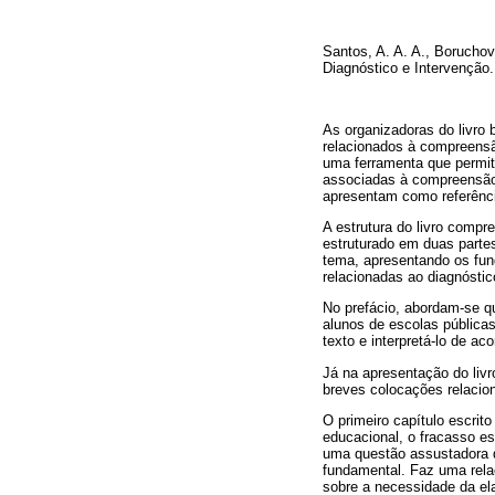
Santos, A. A. A., Boruchov
Diagnóstico e Intervenção
As organizadoras do livro
relacionados à compreensão
uma ferramenta que permite
associadas à compreensão d
apresentam como referência
A estrutura do livro compre
estruturado em duas partes
tema, apresentando os fun
relacionadas ao diagnósti
No prefácio, abordam-se q
alunos de escolas públicas
texto e interpretá-lo de ac
Já na apresentação do livr
breves colocações relacion
O primeiro capítulo escri
educacional, o fracasso e
uma questão assustadora q
fundamental. Faz uma relaç
sobre a necessidade da el