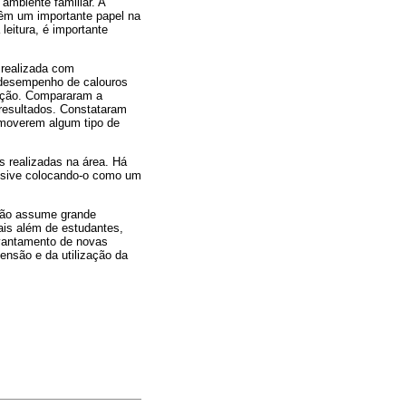
ambiente familiar. A
têm um importante papel na
eitura, é importante
 realizada com
no desempenho de calouros
dação. Compararam a
 resultados. Constataram
omoverem algum tipo de
as realizadas na área. Há
lusive colocando-o como um
são assume grande
nais além de estudantes,
levantamento de novas
ensão e da utilização da