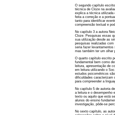
O segundo capítulo escrito
técnica de Cloze na avalia
explica a técnica utilizad
feita a correção e a pontu
tanto para identificar eve
compreensão textual e pod
No capítulo 3 a autora Nei
Cloze. Pesquisas essas q
sua utilização desde as sé
pesquisas realizadas com u
seria fazer levantamentos
mas também ter um olhar 
O quarto capítulo escrito 
fundamental bem como desc
leitura, apresentação de c
em leitura utilizando o So
estudos psicométricos são 
dificuldades caracterizam
para compreender a lingua
No capítulo 5 de autoria d
a leitura e o desempenho 
texto ou aquilo que está s
alunos do ensino fundament
investigação, pôde-se perc
No sexto capítulo, as auto