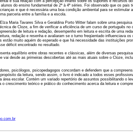
ntal e sua relação com a percepção infantil sobre os suportes e recursos do 
 alunos do ensino fundamental de 2ª à 4ª séries. Foi observado que os pais 
rianças e que é necessária uma boa condição ambiental para se estimular a l
uma parceria entre a família e a escola.
 Elza Maria Tavares Silva e Geraldina Porto Witter falam sobre uma pesquisa
a técnica de Cloze, a fim de verificar a eficiência de um curso de português 
mpreensão de leitura e redação, desempenho em leitura e escrita de uma re
eitura, redação e resenha e avaliaram se o turno freqüentado influenciava os
ios estão muito aquém do esperado e que há necessidade das instituições pr
sse déficit encontrado no resultado.
resenta equilíbrio entre obras recentes e clássicas, além de diversas pesquis
e vai desde as primeiras descobertas até as mais atuais sobre o Cloze, inc
dores, psicólogos, psicopedagogos concordam e defendem que a compreen
 propósito da leitura, sendo assim, o livro é indicado a todos esses profissio
na área escolar. Contém um variado repertório de assuntos possibilitando o 
a o crescimento teórico e prático do conhecimento acerca da leitura e compre
oo.com.br