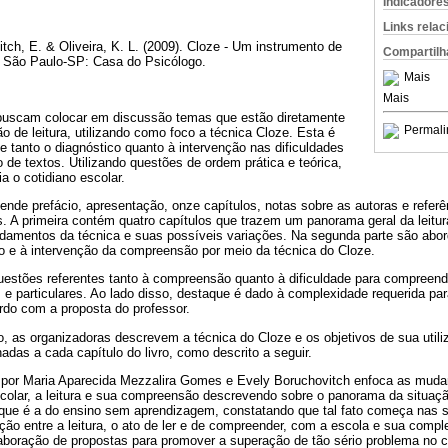
Indicadore
Links rela
itch, E. & Oliveira, K. L. (2009). Cloze - Um instrumento de
Compartilh
. São Paulo-SP: Casa do Psicólogo.
Mais
Mais
 buscam colocar em discussão temas que estão diretamente
Permali
 de leitura, utilizando como foco a técnica Cloze. Esta é
 tanto o diagnóstico quanto à intervenção nas dificuldades
e textos. Utilizando questões de ordem prática e teórica,
 o cotidiano escolar.
ende prefácio, apresentação, onze capítulos, notas sobre as autoras e referên
. A primeira contém quatro capítulos que trazem um panorama geral da leitu
damentos da técnica e suas possíveis variações. Na segunda parte são abo
co e à intervenção da compreensão por meio da técnica do Cloze.
uestões referentes tanto à compreensão quanto à dificuldade para compreend
 e particulares. Ao lado disso, destaque é dado à complexidade requerida pa
ordo com a proposta do professor.
o, as organizadoras descrevem a técnica do Cloze e os objetivos de sua util
adas a cada capítulo do livro, como descrito a seguir.
to por Maria Aparecida Mezzalira Gomes e Evely Boruchovitch enfoca as muda
scolar, a leitura e sua compreensão descrevendo sobre o panorama da situaç
ue é a do ensino sem aprendizagem, constatando que tal fato começa nas sér
ão entre a leitura, o ato de ler e de compreender, com a escola e sua compl
aboração de propostas para promover a superação de tão sério problema no c