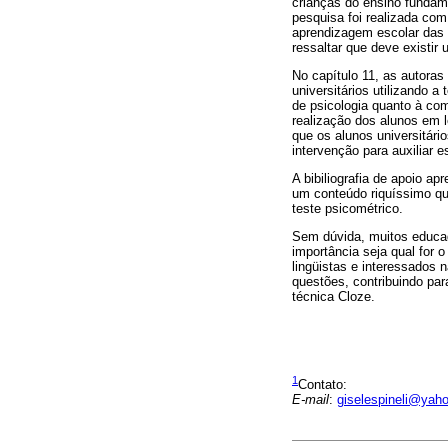
crianças do ensino fundame
pesquisa foi realizada com
aprendizagem escolar das c
ressaltar que deve existir 
No capítulo 11, as autoras
universitários utilizando 
de psicologia quanto à co
realização dos alunos em l
que os alunos universitár
intervenção para auxiliar e
A bibiliografia de apoio ap
um conteúdo riquíssimo qu
teste psicométrico.
Sem dúvida, muitos educa
importância seja qual for o
lingüistas e interessados 
questões, contribuindo par
técnica Cloze.
1
Contato:
E-mail
:
giselespineli@yah