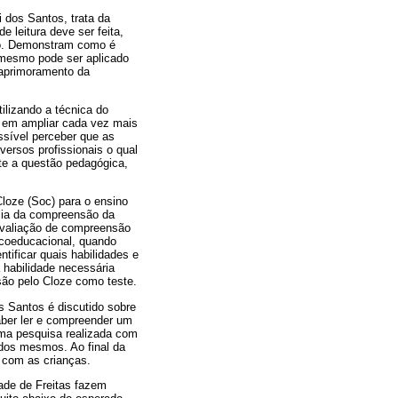
 dos Santos, trata da
 leitura deve ser feita,
ado. Demonstram como é
o mesmo pode ser aplicado
 aprimoramento da
tilizando a técnica do
 em ampliar cada vez mais
ossível perceber que as
versos profissionais o qual
te a questão pedagógica,
Cloze (Soc) para o ensino
cia da compreensão da
 avaliação de compreensão
icoeducacional, quando
tificar quais habilidades e
 habilidade necessária
são pelo Cloze como teste.
s Santos é discutido sobre
aber ler e compreender um
uma pesquisa realizada com
 dos mesmos. Ao final da
r com as crianças.
rade de Freitas fazem