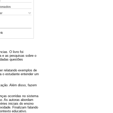
s
cionados
ar
nk
cias. O livro foi
ra e as pesquisas sobre o
rdadas questões
er relatando exemplos de
ra o estudante entender um
ização. Além disso, fazem
nças ocorridas no sistema
ão. As autoras abordam
ies iniciais do ensino
exidade. Finalizam falando
ontexto educativo.