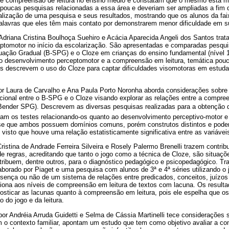
de compreensão de leitura no ensino médio e constatam que o mesmo está m
 poucas pesquisas relacionadas a essa área e deveriam ser ampliadas a fim 
ealização de uma pesquisa e seus resultados, mostrando que os alunos da faix
alavras que eles têm mais contato por demonstrarem menor dificuldade em s
 Adriana Cristina Boulhoça Suehiro e Acácia Aparecida Angeli dos Santos trat
ptomotor no início da escolarização. São apresentadas e comparadas pesquis
ação Gradual (B-SPG) e o Cloze em crianças do ensino fundamental (nível 1
 o desenvolvimento perceptomotor e a compreensão em leitura, temática pou
is descrevem o uso do Cloze para captar dificuldades visomotoras em estuda
 por Laura de Carvalho e Ana Paula Porto Noronha aborda considerações sobre
acional entre o B-SPG e o Cloze visando explorar as relações entre a compree
Bender SPG). Descrevem as diversas pesquisas realizadas para a obtenção
am os testes relacionando-os quanto ao desenvolvimento perceptivo-motor e
se que ambos possuem domínios comuns, porém construtos distintos e pode
 visto que houve uma relação estatisticamente significativa entre as variáve
Cristina de Andrade Ferreira Silveira e Rosely Palermo Brenelli trazem contri
de regras, acreditando que tanto o jogo como a técnica de Cloze, são situa
tribuem, dentre outros, para o diagnóstico pedagógico e psicopedagógico. Tr
aborado por Piaget e uma pesquisa com alunos de 3ª e 4ª séries utilizando o 
resença ou não de um sistema de relações entre predicados, conceitos, juízos 
ciona aos níveis de compreensão em leitura de textos com lacuna. Os resulta
nosticar as lacunas quanto à compreensão em leitura, pois ele espelha que os
do jogo e da leitura.
 por Andréia Arruda Guidetti e Selma de Cássia Martinelli tece consideraçõe
m o contexto familiar, apontam um estudo que tem como objetivo avaliar a c