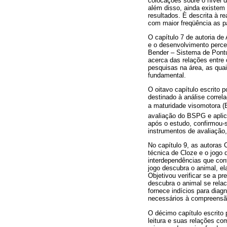
colocações sobre o nível 
além disso, ainda existem
resultados. È descrita à r
com maior freqüência as p
O capítulo 7 de autoria de
e o desenvolvimento perce
Bender – Sistema de Pontu
acerca das relações entre
pesquisas na área, as qua
fundamental.
O oitavo capítulo escrito
destinado à análise correl
a maturidade visomotora (
avaliação do BSPG e aplic
após o estudo, confirmou-
instrumentos de avaliação,
No capítulo 9, as autoras 
técnica de Cloze e o jogo 
interdependências que con
jogo descubra o animal, el
Objetivou verificar se a p
descubra o animal se rela
fornece indícios para diag
necessários à compreensão 
O décimo capítulo escrito
leitura e suas relações co