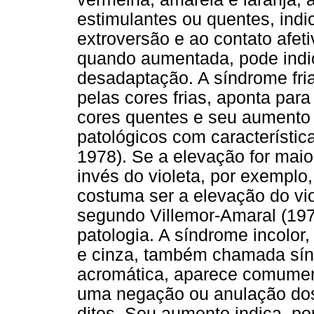
estimulantes ou quentes, indi
extroversão e ao contato afet
quando aumentada, pode indic
desadaptação. A síndrome fria 
pelas cores frias, aponta para
cores quentes e seu aumento
patológicos com característic
1978). Se a elevação for maio
invés do violeta, por exemplo
costuma ser a elevação do vio
segundo Villemor-Amaral (197
patologia. A síndrome incolor
e cinza, também chamada sín
acromática, aparece comument
uma negação ou anulação dos
ditos. Seu aumento indica, por