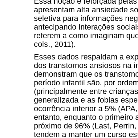
Essa noção é reforçada pelas
apresentam alta ansiedade s
seletiva para informações ne
antecipando interações socia
referem a como imaginam que 
cols., 2011).
Esses dados respaldam a expl
dos transtornos ansiosos na i
demonstram que os transtorn
período infantil são, por orde
(principalmente entre criança
generalizada e as fobias espe
ocorrência inferior a 5% (APA,
entanto, enquanto o primeiro 
próximo de 96% (Last, Perrin,
tendem a manter um curso est