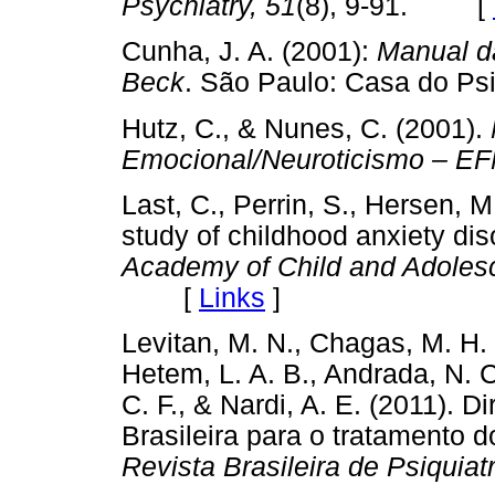
Psychiatry, 51
(8), 9-91. [
Cunha, J. A. (2001):
Manual d
Beck
. São Paulo: Casa do 
Hutz, C., & Nunes, C. (2001).
Emocional/Neuroticismo – E
Last, C., Perrin, S., Hersen, M
study of childhood anxiety di
Academy of Child and Adolesc
[
Links
]
Levitan, M. N., Chagas, M. H. N
Hetem, L. A. B., Andrada, N. C.
C. F., & Nardi, A. E. (2011). 
Brasileira para o tratamento d
Revista Brasileira de Psiquiatr