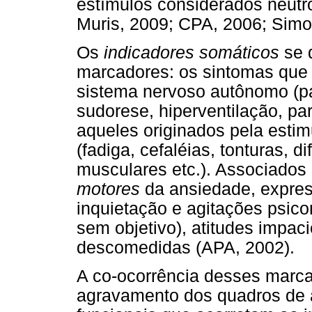
estímulos considerados neutr
Muris, 2009; CPA, 2006; Simo
Os
indicadores somáticos
se 
marcadores: os sintomas que 
sistema nervoso autônomo (pa
sudorese, hiperventilação, par
aqueles originados pela esti
(fadiga, cefaléias, tonturas, 
musculares etc.). Associados
motores
da ansiedade, expre
inquietação e agitações psico
sem objetivo), atitudes impac
descomedidas (APA, 2002).
A co-ocorrência desses marcad
agravamento dos quadros de a