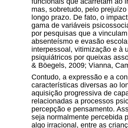
funcionais que acarretam ao i
mas, sobretudo, pelo prejuíz
longo prazo. De fato, o impa
gama de variáveis psicossoci
por pesquisas que a vinculam 
absenteísmo e evasão escolar
interpessoal, vitimização e à 
psiquiátricos por queixas ass
& Böegels, 2009; Vianna, Cam
Contudo, a expressão e a co
características diversas ao l
aquisição progressiva de cap
relacionadas a processos psi
percepção e pensamento. Ass
seja normalmente percebida p
algo irracional, entre as cri