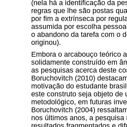
(nela há a identificação da 
regras que lhe são postas qua
por fim a extrínseca por regul
assumida por escolha pessoa
o abandono da tarefa com o d
originou).
Embora o arcabouço teórico a
solidamente construído em âm
as pesquisas acerca deste con
Boruchovitch (2010) destacam 
motivação do estudante bras
este construto seja objeto de
metodológico, em futuras inve
Boruchovitch (2004) ressalta
nos últimos anos, a pesquisa 
resultados fragmentados e dif