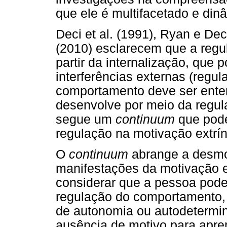
que ele é multifacetado e din
Deci et al. (1991), Ryan e D
(2010) esclarecem que a reg
partir da internalização, que 
interferências externas (regu
comportamento deve ser ent
desenvolve por meio da regul
segue um
continuum
que pode
regulação na motivação extrí
O
continuum
abrange a desmot
manifestações da motivação ex
considerar que a pessoa pode
regulação do comportamento,
de autonomia ou autodetermin
ausência de motivo para apr