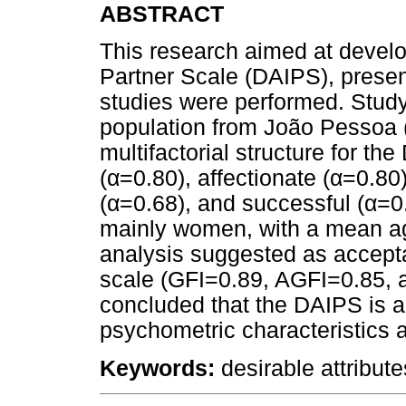
ABSTRACT
This research aimed at develop
Partner Scale (DAIPS), prese
studies were performed. Study
population from João Pessoa (
multifactorial structure for th
(α=0.80), affectionate (α=0.80)
(α=0.68), and successful (α=0
mainly women, with a mean age
analysis suggested as acceptab
scale (GFI=0.89, AGFI=0.85,
concluded that the DAIPS is 
psychometric characteristics a
Keywords:
desirable attributes