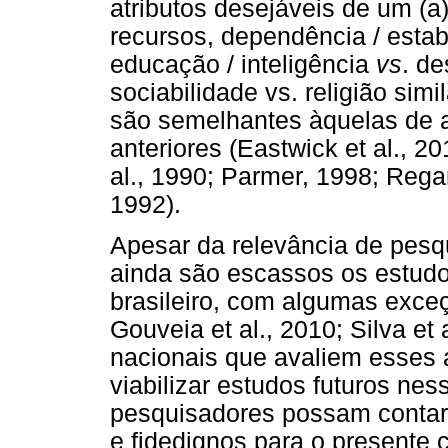
atributos desejáveis de um (a)
recursos, dependência / estab
educação / inteligência
vs
. de
sociabilidade vs. religião si
são semelhantes àquelas de a
anteriores (Eastwick et al., 20
al., 1990; Parmer, 1998; Rega
1992).
Apesar da relevância de pesq
ainda são escassos os estudos
brasileiro, com algumas exceç
Gouveia et al., 2010; Silva et
nacionais que avaliem esses a
viabilizar estudos futuros ne
pesquisadores possam contar
e fidedignos para o presente c