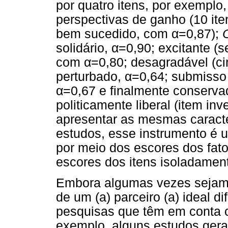
por quatro itens, por exemplo,
perspectivas de ganho (10 iten
bem sucedido, com α=0,87);
solidário, α=0,90; excitante (s
com α=0,80; desagradável (cinc
perturbado, α=0,64; submisso (
α=0,67 e finalmente conservado
politicamente liberal (item i
apresentar as mesmas caracter
estudos, esse instrumento é u
por meio dos escores dos fat
escores dos itens isoladamen
Embora algumas vezes sejam 
de um (a) parceiro (a) ideal d
pesquisas que têm em conta 
exemplo, alguns estudos gera