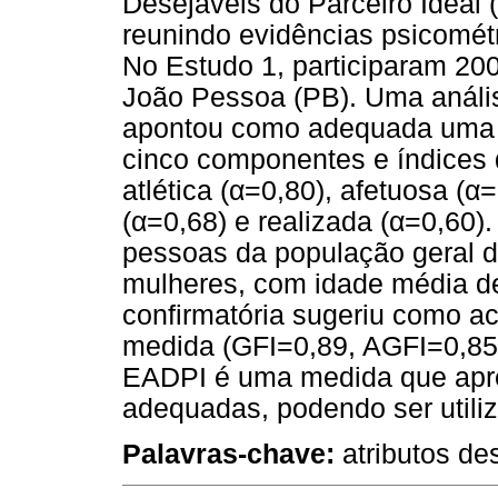
Desejáveis do Parceiro Ideal (
reunindo evidências psicomét
No Estudo 1, participaram 20
João Pessoa (PB). Uma análi
apontou como adequada uma es
cinco componentes e índices d
atlética (α=0,80), afetuosa (α=
(α=0,68) e realizada (α=0,60)
pessoas da população geral d
mulheres, com idade média de
confirmatória sugeriu como ace
medida (GFI=0,89, AGFI=0,85
EADPI é uma medida que apres
adequadas, podendo ser utili
Palavras-chave:
atributos des