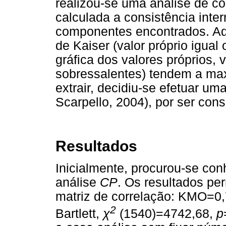
realizou-se uma análise de co
calculada a consistência inte
componentes encontrados. Ade
de Kaiser (valor próprio igual 
gráfica dos valores próprios, 
sobressalentes) tendem a ma
extrair, decidiu-se efetuar um
Scarpello, 2004), por ser con
Resultados
Inicialmente, procurou-se con
análise
CP
. Os resultados pe
matriz de correlação: KMO=0,
2
Bartlett,
χ
(1540)=4742,68,
p