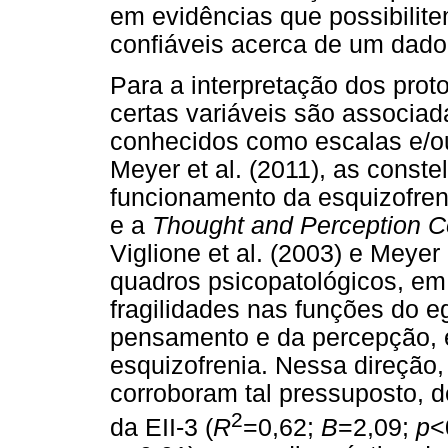
em evidências que possibilite
confiáveis acerca de um dado 
Para a interpretação dos pro
certas variáveis são associad
conhecidos como escalas e/o
Meyer et al. (2011), as const
funcionamento da esquizofre
e a
Thought and Perception 
Viglione et al. (2003) e Meyer
quadros psicopatológicos, em
fragilidades nas funções do 
pensamento e da percepção, 
esquizofrenia. Nessa direção, 
corroboram tal pressuposto, d
2
da EII-3 (
R
=0,62;
B
=2,09;
p
<