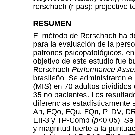
rorschach (r-pas); projective 
RESUMEN
El método de Rorschach ha de
para la evaluación de la perso
patrones psicopatológicos, en 
objetivo de este estudio fue b
Rorschach
Performance Ass
brasileño. Se administraron e
(MIS) en 70 adultos divididos
35 no pacientes. Los resulta
diferencias estadísticamente s
An, FQo, FQu, FQn, P, DV, 
EII-3 y TP-Comp (
p
<0,05). Se
y magnitud fuerte a la puntua