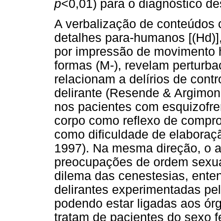
p
<0,01) para o diagnóstico de
A verbalização de conteúdos 
detalhes para-humanos [(Hd)
por impressão de movimento 
formas (M-), revelam perturba
relacionam a delírios de contr
delirante (Resende & Argimon
nos pacientes com esquizofren
corpo como reflexo de comp
como dificuldade de elaboraç
1997). Na mesma direção, o 
preocupações de ordem sexual
dilema das cenestesias, ente
delirantes experimentadas pe
podendo estar ligadas aos ór
tratam de pacientes do sexo f