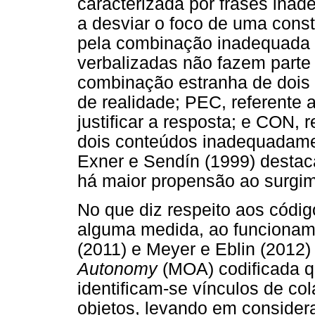
caracterizada por frases inad
a desviar o foco de uma const
pela combinação inadequada d
verbalizadas não fazem parte
combinação estranha de dois 
de realidade; PEC, referente a
justificar a resposta; e CON,
dois conteúdos inadequadam
Exner e Sendín (1999) destac
há maior propensão ao surgim
No que diz respeito aos códi
alguma medida, ao funcioname
(2011) e Meyer e Eblin (2012
Autonomy
(MOA) codificada qu
identificam-se vínculos de co
objetos, levando em consider