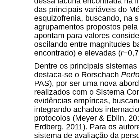
dessa lacuna encontrada na l
das principais variáveis do 
esquizofrenia, buscando, na s
agrupamentos propostos pela 
apontam para valores consider
oscilando entre magnitudes ba
encontrado) e elevadas (
r
=0,7
Dentre os principais sistemas 
destaca-se o Rorschach
Perf
PAS), por ser uma nova abord
realizados com o Sistema Co
evidências empíricas, busca
integrando achados internacio
protocolos (Meyer & Eblin, 20
Erdberg, 2011). Para os autore
sistema de avaliação da pers