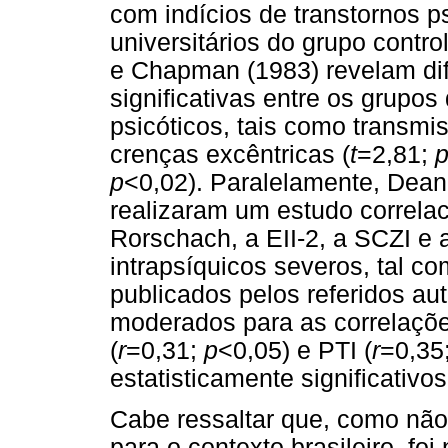
com indícios de transtornos p
universitários do grupo contr
e Chapman (1983) revelam dif
significativas entre os grup
psicóticos, tais como transm
crenças excêntricas (
t
=2,81;
p
<0,02). Paralelamente, Dean,
realizaram um estudo correla
Rorschach, a EII-2, a SCZI e a
intrapsíquicos severos, tal c
publicados pelos referidos au
moderados para as correlaçõe
(
r
=0,31;
p
<0,05) e PTI (
r
=0,35
estatisticamente significativos
Cabe ressaltar que, como nã
para o contexto brasileiro, fo