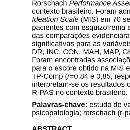
Rorschach
Performance Ass
contexto brasileiro. Foram a
Ideation Scale
(MIS) em 70 set
pacientes com esquizofrenia 
das comparações evidenciaram
significativas para as variáve
DR, INC, CON, MAH, MAP, GH
Foram encontradas associaçõe
para o escore obtido na MIS e
TP-Comp (
r
=0,84 e 0,85, res
interpretam-se os resultados 
R-PAS no contexto brasileiro.
Palavras-chave:
estudo de v
psicopatologia; rorschach (r-pa
ABSTRACT