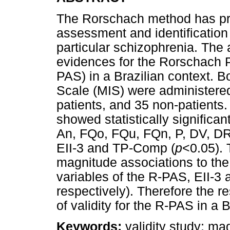
The Rorschach method has prov
assessment and identification 
particular schizophrenia. The 
evidences for the Rorschach
PAS) in a Brazilian context. 
Scale (MIS) were administered
patients, and 35 non-patients.
showed statistically significan
An, FQo, FQu, FQn, P, DV, 
EII-3 and TP-Comp (
p
<0.05). 
magnitude associations to the
variables of the R-PAS, EII-3
respectively). Therefore the r
of validity for the R-PAS in a B
Keywords:
validity study; ma